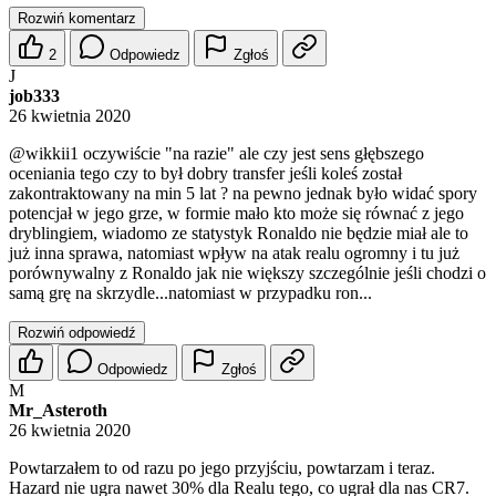
Rozwiń komentarz
2
Odpowiedz
Zgłoś
J
job333
26 kwietnia 2020
@wikkii1
oczywiście "na razie" ale czy jest sens głębszego
oceniania tego czy to był dobry transfer jeśli koleś został
zakontraktowany na min 5 lat ? na pewno jednak było widać spory
potencjał w jego grze, w formie mało kto może się równać z jego
dryblingiem, wiadomo ze statystyk Ronaldo nie będzie miał ale to
już inna sprawa, natomiast wpływ na atak realu ogromny i tu już
porównywalny z Ronaldo jak nie większy szczególnie jeśli chodzi o
samą grę na skrzydle...natomiast w przypadku ron...
Rozwiń odpowiedź
Odpowiedz
Zgłoś
M
Mr_Asteroth
26 kwietnia 2020
Powtarzałem to od razu po jego przyjściu, powtarzam i teraz.
Hazard nie ugra nawet 30% dla Realu tego, co ugrał dla nas CR7.