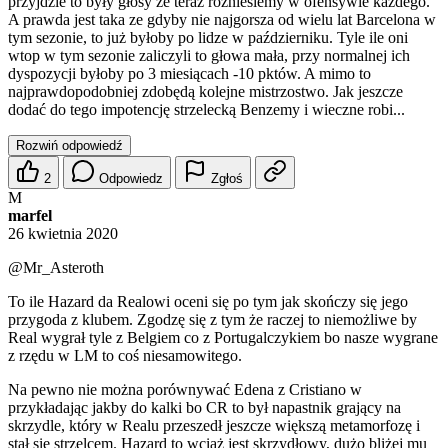
przyjdzie to były głosy że teraz rozniesiemy w ofensywie każdego.
A prawda jest taka ze gdyby nie najgorsza od wielu lat Barcelona w
tym sezonie, to już byłoby po lidze w październiku. Tyle ile oni
wtop w tym sezonie zaliczyli to głowa mała, przy normalnej ich
dyspozycji byłoby po 3 miesiącach -10 pktów. A mimo to
najprawdopodobniej zdobędą kolejne mistrzostwo. Jak jeszcze
dodać do tego impotencję strzelecką Benzemy i wieczne robi...
Rozwiń odpowiedź
2
Odpowiedz
Zgłoś
M
marfel
26 kwietnia 2020
@Mr_Asteroth
To ile Hazard da Realowi oceni się po tym jak skończy się jego
przygoda z klubem. Zgodzę się z tym że raczej to niemożliwe by
Real wygrał tyle z Belgiem co z Portugalczykiem bo nasze wygrane
z rzędu w LM to coś niesamowitego.
Na pewno nie można porównywać Edena z Cristiano w
przykładając jakby do kalki bo CR to był napastnik grający na
skrzydle, który w Realu przeszedł jeszcze większą metamorfozę i
stał się strzelcem. Hazard to wciąż jest skrzydłowy, dużo bliżej mu