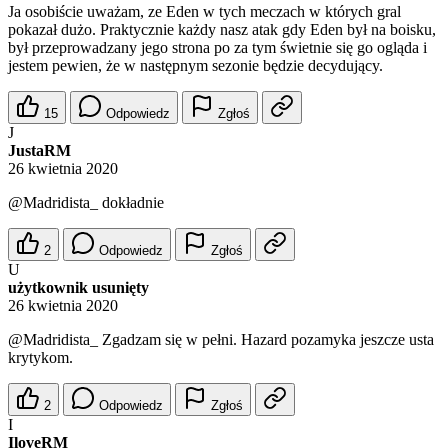
Ja osobiście uważam, ze Eden w tych meczach w których gral
pokazał dużo. Praktycznie każdy nasz atak gdy Eden był na boisku,
był przeprowadzany jego strona po za tym świetnie się go ogląda i
jestem pewien, że w następnym sezonie będzie decydujący.
15
Odpowiedz
Zgłoś
J
JustaRM
26 kwietnia 2020
@Madridista_
dokładnie
2
Odpowiedz
Zgłoś
U
użytkownik usunięty
26 kwietnia 2020
@Madridista_
Zgadzam się w pełni. Hazard pozamyka jeszcze usta
krytykom.
2
Odpowiedz
Zgłoś
I
IloveRM