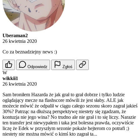
Uberaman2
26 kwietnia 2020
Co za beznadziejny news :)
Odpowiedz
Zgłoś
W
wikkii1
26 kwietnia 2020
Sam broniłem Hazarda że jak grał to grał dobrze i tylko ludzie
oglądający mecze na flashscore mówili że jest słaby. ALE jak
możecie mówić że odpalił w ciągu całego sezonu skoro zagrał jakieś
30%? Patrząc na dłuższą perspektywę niestety się zgadzam, że
kontuzja nie jego wina? No trudno ale nie grał i to się liczy. Narazie
ten transfer jest niewypałem i taka jest bolesna prawda, oczywiście
liczę że Edek w przyszłym sezonie pokaże hejterom co potrafi ;)
niestety nie można mówić o kimś kto zagrał ta...