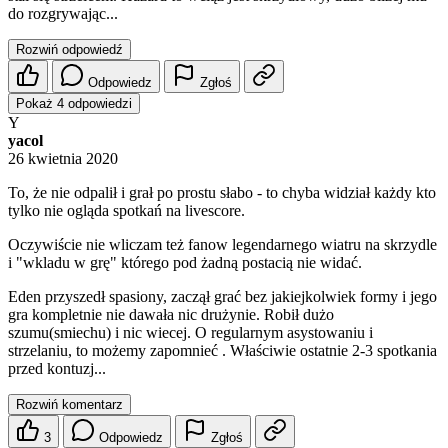
do rozgrywając...
Rozwiń odpowiedź
Odpowiedz
Zgłoś
Pokaż 4 odpowiedzi
Y
yacol
26 kwietnia 2020
To, że nie odpalił i grał po prostu słabo - to chyba widział każdy kto
tylko nie ogląda spotkań na livescore.
Oczywiście nie wliczam też fanow legendarnego wiatru na skrzydle
i "wkladu w grę" którego pod żadną postacią nie widać.
Eden przyszedł spasiony, zaczął grać bez jakiejkolwiek formy i jego
gra kompletnie nie dawała nic drużynie. Robił dużo
szumu(smiechu) i nic wiecej. O regularnym asystowaniu i
strzelaniu, to możemy zapomnieć . Właściwie ostatnie 2-3 spotkania
przed kontuzj...
Rozwiń komentarz
3
Odpowiedz
Zgłoś