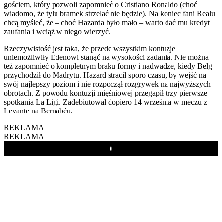
gościem, który pozwoli zapomnieć o Cristiano Ronaldo (choć
wiadomo, że tylu bramek strzelać nie będzie). Na koniec fani Realu
chcą myśleć, że – choć Hazarda było mało – warto dać mu kredyt
zaufania i wciąż w niego wierzyć.
Rzeczywistość jest taka, że przede wszystkim kontuzje
uniemożliwiły Edenowi stanąć na wysokości zadania. Nie można
też zapomnieć o kompletnym braku formy i nadwadze, kiedy Belg
przychodził do Madrytu. Hazard stracił sporo czasu, by wejść na
swój najlepszy poziom i nie rozpoczął rozgrywek na najwyższych
obrotach. Z powodu kontuzji mięśniowej przegapił trzy pierwsze
spotkania La Ligi. Zadebiutował dopiero 14 września w meczu z
Levante na Bernabéu.
REKLAMA
REKLAMA
Play