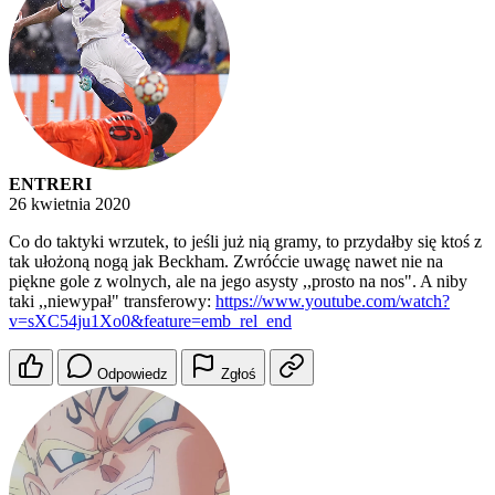
ENTRERI
26 kwietnia 2020
Co do taktyki wrzutek, to jeśli już nią gramy, to przydałby się ktoś z
tak ułożoną nogą jak Beckham. Zwróćcie uwagę nawet nie na
piękne gole z wolnych, ale na jego asysty ,,prosto na nos". A niby
taki ,,niewypał" transferowy:
https://www.youtube.com/watch?
v=sXC54ju1Xo0&feature=emb_rel_end
Odpowiedz
Zgłoś