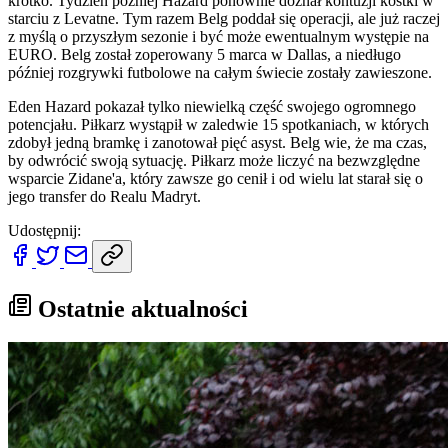
krótko. Tydzień później Hazard ponownie doznał kontuzji kostki w
starciu z Levatne. Tym razem Belg poddał się operacji, ale już raczej
z myślą o przyszłym sezonie i być może ewentualnym występie na
EURO. Belg został zoperowany 5 marca w Dallas, a niedługo
później rozgrywki futbolowe na całym świecie zostały zawieszone.
Eden Hazard pokazał tylko niewielką część swojego ogromnego
potencjału. Piłkarz wystąpił w zaledwie 15 spotkaniach, w których
zdobył jedną bramkę i zanotował pięć asyst. Belg wie, że ma czas,
by odwrócić swoją sytuację. Piłkarz może liczyć na bezwzględne
wsparcie Zidane'a, który zawsze go cenił i od wielu lat starał się o
jego transfer do Realu Madryt.
Udostępnij:
Ostatnie aktualności