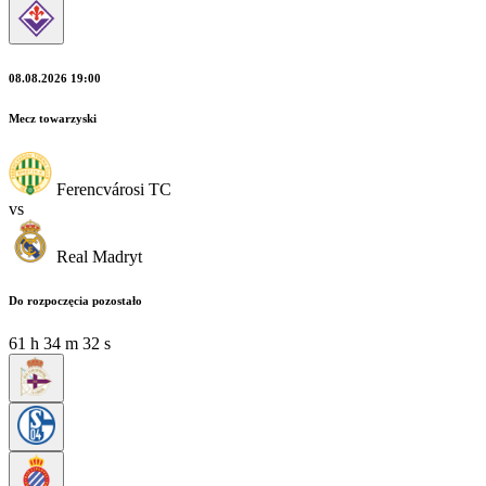
08.08.2026 19:00
Mecz towarzyski
Ferencvárosi TC
vs
Real Madryt
Do rozpoczęcia pozostało
61
h
34
m
31
s