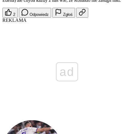
Edena) ale chyba każdy z nas wie, ze Ronaldo nie zastąpi nikt.
2
Odpowiedz
Zgłoś
REKLAMA
ad