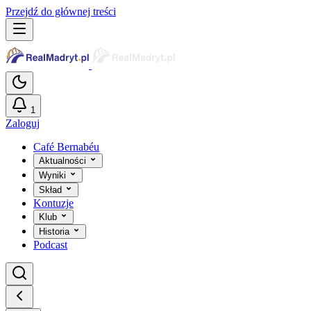
Przejdź do głównej treści
1
Zaloguj
Café Bernabéu
Aktualności
Wyniki
Skład
Kontuzje
Klub
Historia
Podcast