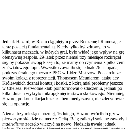
Jednak Hazard, w Realu ciągniętym przez Benzemę i Ramosa, jest
teraz postacią fundamentalną. Kiedy tylko był zdrowy, to w
kilkunastu meczach, w których grał, było widać jego wpływ na grę
ofensywną zespołu. 29-latek przez niemal trzy miesiące rozkręcał
się, by pokazać swoją klasę i to, że mamy do czynienia z piłkarzem
ze światowego topu. Wszystko zawaliło się jednak 26 listopada,
podczas feralnego meczu z PSG w Lidze Mistrzów. Po starciu ze
swoim kolegą z reprezentacji, Thomasem Meunierem, atakujący
Królewskich doznał kontuzji kostki, z którą miał problemy jeszcze
w Chelsea. Pierwotnie klub poinformował o stłuczeniu, jednak po
kilku dniach wykryto mikropęknięcie stawu skokowego. Niemniej,
Hazard, po konsultacjach ze sztabem medycznym, nie zdecydował
się na operację.
Niemal trzy miesiące później, 16 lutego, Hazard wrócił do gry w
pierwszym składzie na mecz z Celtą. Belg zaliczył świetne zawody i
madridismo
zaczęło wierzyć na nowo. Nadzieja trwałą jednak