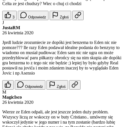
Celta ze jest chudszy? Wiec o chuj ci chodzi
3
Odpowiedz
Zgłoś
J
JustaRM
26 kwietnia 2020
Jprdl ludzie zrozumiecie ze dopóki jest benzema to Eden nic nie
pomoze??? Ile razy Eden podawał idealne podania do benzyny to
wiadomo on musiał pudłowac Eden sam nic nie ugra on może
przedryblować paru piłkarzy obrońcy się na nim skupia ale dopóki
gra benzema to z tego nic nie będzie ;) lepiej by było gdyby Real
postawił na jovića i moim zdaniem inaczej by to wyglądało Eden
Jovic i np Asensio
Odpowiedz
Zgłoś
M
MagicIsco
26 kwietnia 2020
Wierze ze Eden odpali, ale jest jeszcze jeden duży problem.
Wszyscy liczą ze wskoczy on w buty Cristiano.. umówmy się
wskoczył jedynie w jego numer i na tym zostanie (bardzo lubię