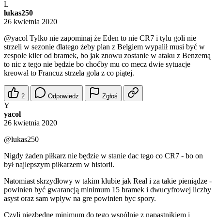
L
lukas250
26 kwietnia 2020
@yacol
Tylko nie zapominaj że Eden to nie CR7 i tylu goli nie
strzeli w sezonie dlatego żeby plan z Belgiem wypalił musi być w
zespole kiler od bramek, bo jak znowu zostanie w ataku z Benzemą
to nic z tego nie będzie bo choćby mu co mecz dwie sytuacje
kreował to Francuz strzela gola z co piątej.
2
Odpowiedz
Zgłoś
Y
yacol
26 kwietnia 2020
@lukas250
Nigdy żaden piłkarz nie będzie w stanie dac tego co CR7 - bo on
był najlepszym piłkarzem w historii.
Natomiast skrzydłowy w takim klubie jak Real i za takie pieniądze -
powinien być gwarancją minimum 15 bramek i dwucyfrowej liczby
asyst oraz sam wplyw na gre powinien byc spory.
Czyli niezbędne minimum do tego wspólnie z napastnikiem i