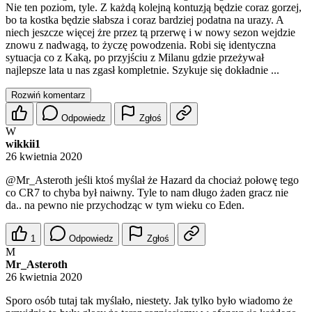
Nie ten poziom, tyle. Z każdą kolejną kontuzją będzie coraz gorzej,
bo ta kostka będzie słabsza i coraz bardziej podatna na urazy. A
niech jeszcze więcej żre przez tą przerwę i w nowy sezon wejdzie
znowu z nadwagą, to życzę powodzenia. Robi się identyczna
sytuacja co z Kaką, po przyjściu z Milanu gdzie przeżywał
najlepsze lata u nas zgasł kompletnie. Szykuje się dokładnie ...
Rozwiń komentarz
Odpowiedz
Zgłoś
W
wikkii1
26 kwietnia 2020
@Mr_Asteroth
jeśli ktoś myślał że Hazard da chociaż połowę tego
co CR7 to chyba był naiwny. Tyle to nam długo żaden gracz nie
da.. na pewno nie przychodząc w tym wieku co Eden.
1
Odpowiedz
Zgłoś
M
Mr_Asteroth
26 kwietnia 2020
Sporo osób tutaj tak myślało, niestety. Jak tylko było wiadomo że