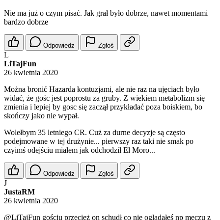
Nie ma już o czym pisać. Jak grał było dobrze, nawet momentami
bardzo dobrze
Odpowiedz
Zgłoś
L
LiTajFun
26 kwietnia 2020
Można bronić Hazarda kontuzjami, ale nie raz na ujęciach było
widać, że gośc jest poprostu za gruby. Z wiekiem metabolizm się
zmienia i lepiej by gosc się zaczął przykładać poza boiskiem, bo
skończy jako nie wypał.
Wolełbym 35 letniego CR. Cuż za durne decyzje są często
podejmowane w tej drużynie... pierwszy raz taki nie smak po
czyimś odejściu miałem jak odchodził El Moro...
Odpowiedz
Zgłoś
J
JustaRM
26 kwietnia 2020
@LiTajFun
gościu przecież on schudł co nie oglądałeś np meczu z