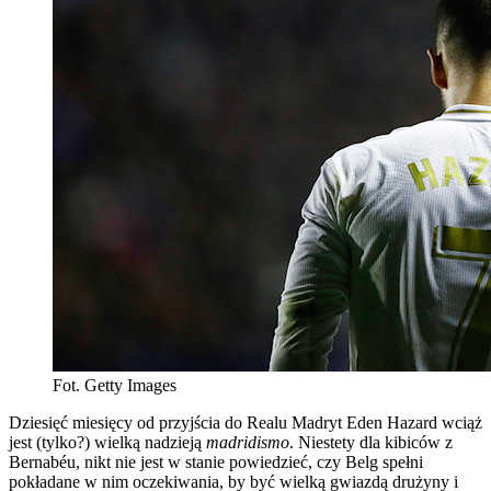
Fot. Getty Images
Dziesięć miesięcy od przyjścia do Realu Madryt Eden Hazard wciąż
jest (tylko?) wielką nadzieją
madridismo
. Niestety dla kibiców z
Bernabéu, nikt nie jest w stanie powiedzieć, czy Belg spełni
pokładane w nim oczekiwania, by być wielką gwiazdą drużyny i