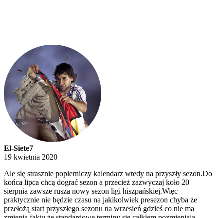
El-Siete7
19 kwietnia 2020
Ale się strasznie popierniczy kalendarz wtedy na przyszły sezon.Do
końca lipca chcą dograć sezon a przecież zazwyczaj koło 20
sierpnia zawsze rusza nowy sezon ligi hiszpańskiej.Więc
praktycznie nie będzie czasu na jakikolwiek presezon chyba że
przełożą start przyszłego sezonu na wrzesień gdzieś co nie ma
zmienia faktu,że standardowe terminy się całkiem pozmieniają