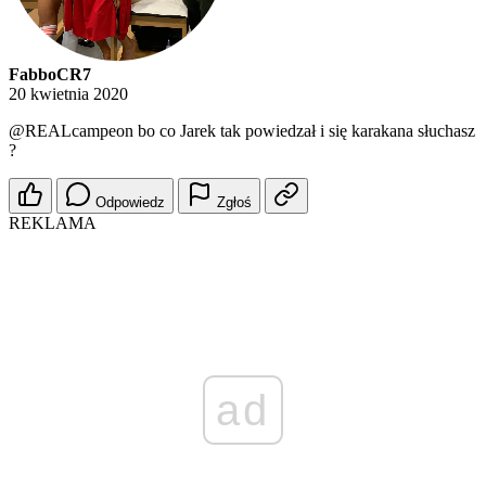
FabboCR7
20 kwietnia 2020
@REALcampeon
bo co Jarek tak powiedzał i się karakana słuchasz
?
Odpowiedz
Zgłoś
REKLAMA
ad