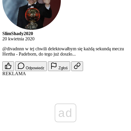
SlimShady2020
20 kwietnia 2020
@divadnnn
w tej chwili delektowałbym się każdą sekundą meczu
Hertha - Padeborn, do tego już doszło...
Odpowiedz
Zgłoś
REKLAMA
ad