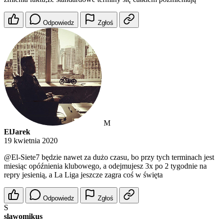
Odpowiedz
Zgłoś
M
ElJarek
19 kwietnia 2020
@El-Siete7
będzie nawet za dużo czasu, bo przy tych terminach jest
miesiąc opóźnienia klubowego, a odejmujesz 3x po 2 tygodnie na
repry jesienią, a La Liga jeszcze zagra coś w święta
Odpowiedz
Zgłoś
S
slawomikus