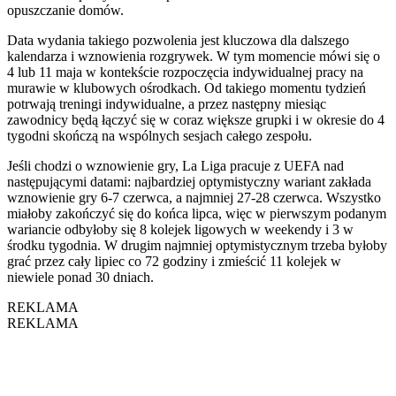
opuszczanie domów.
Data wydania takiego pozwolenia jest kluczowa dla dalszego
kalendarza i wznowienia rozgrywek. W tym momencie mówi się o
4 lub 11 maja w kontekście rozpoczęcia indywidualnej pracy na
murawie w klubowych ośrodkach. Od takiego momentu tydzień
potrwają treningi indywidualne, a przez następny miesiąc
zawodnicy będą łączyć się w coraz większe grupki i w okresie do 4
tygodni skończą na wspólnych sesjach całego zespołu.
Jeśli chodzi o wznowienie gry, La Liga pracuje z UEFA nad
następującymi datami: najbardziej optymistyczny wariant zakłada
wznowienie gry 6-7 czerwca, a najmniej 27-28 czerwca. Wszystko
miałoby zakończyć się do końca lipca, więc w pierwszym podanym
wariancie odbyłoby się 8 kolejek ligowych w weekendy i 3 w
środku tygodnia. W drugim najmniej optymistycznym trzeba byłoby
grać przez cały lipiec co 72 godziny i zmieścić 11 kolejek w
niewiele ponad 30 dniach.
REKLAMA
REKLAMA