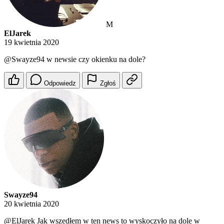
M
ElJarek
19 kwietnia 2020
@Swayze94
w newsie czy okienku na dole?
Odpowiedz
Zgłoś
Swayze94
20 kwietnia 2020
@ElJarek
Jak wszedłem w ten news to wyskoczyło na dole w