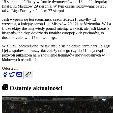
15 sierpnia; półfinały w formie dwumeczów od 18 do 22 sierpnia;
finał Ligi Mistrzów 29 sierpnia. W tym czasie rozgrywana byłaby
także Liga Europy z finałem 27 sierpnia.
Jeśli wypełni się ten scenariusz, sezon 2020/21 ruszyłby 12
września, a kolejny sezon Ligi Mistrzów 20 i 21 października. W La
Lidze ekipy dostaną wtedy ponad miesiąc wakacji, ale jeśli któraś z
hiszpańskich ekip dojdzie do finałów europejskich pucharów, to
dostanie zaledwie 14 dni wolnego.
W
COPE
podkreślono, że tak rysuje się na dzisiaj terminarz La Ligi
i jej zespołów, ale wszystko zależy od tego czy do 11 maja rząd
pozwoli piłkarzom na wznowienie treningów indywidualnych w
klubowych ośrodkach.
Udostępnij:
Ostatnie aktualności