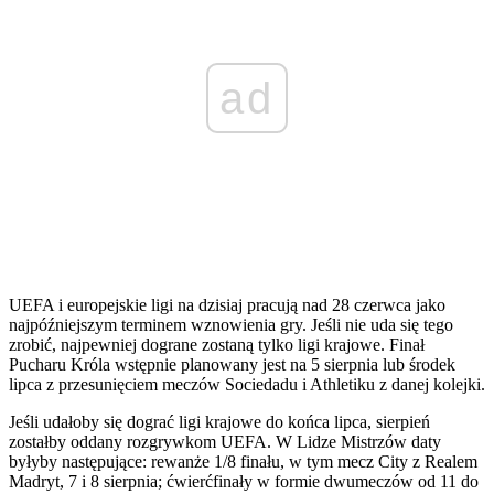
ad
UEFA i europejskie ligi na dzisiaj pracują nad 28 czerwca jako
najpóźniejszym terminem wznowienia gry. Jeśli nie uda się tego
zrobić, najpewniej dograne zostaną tylko ligi krajowe. Finał
Pucharu Króla wstępnie planowany jest na 5 sierpnia lub środek
lipca z przesunięciem meczów Sociedadu i Athletiku z danej kolejki.
Jeśli udałoby się dograć ligi krajowe do końca lipca, sierpień
zostałby oddany rozgrywkom UEFA. W Lidze Mistrzów daty
byłyby następujące: rewanże 1/8 finału, w tym mecz City z Realem
Madryt, 7 i 8 sierpnia; ćwierćfinały w formie dwumeczów od 11 do