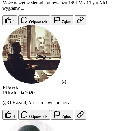
Może nawet w sierpniu w rewanżu 1/8 LM z City u Nich
wygramy.....
1
Odpowiedz
Zgłoś
M
ElJarek
19 kwietnia 2020
@31
Hazard, Asensio... witam mecz
4
Odpowiedz
Zgłoś