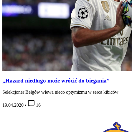
„Hazard niedługo może wrócić do biegania”
Selekcjoner Belgów wlewa nieco optymizmu w serca kibiców
19.04.2020
•
16