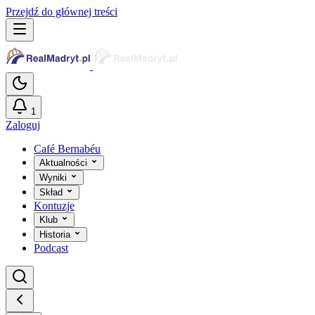
Przejdź do głównej treści
1
Zaloguj
Café Bernabéu
Aktualności
Wyniki
Skład
Kontuzje
Klub
Historia
Podcast