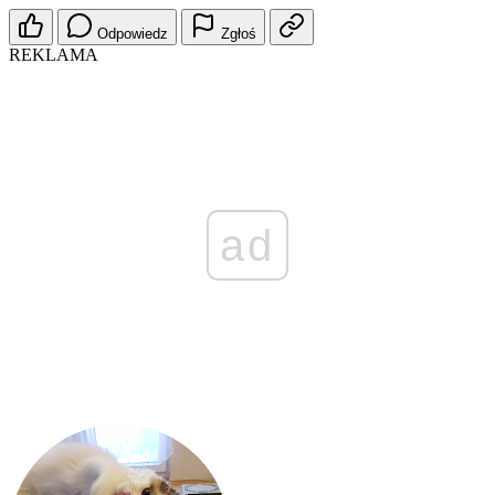
Odpowiedz
Zgłoś
REKLAMA
ad