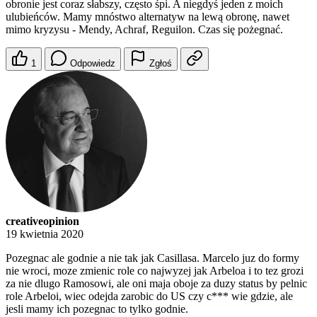
obronie jest coraz słabszy, często śpi. A niegdyś jeden z moich
ulubieńców. Mamy mnóstwo alternatyw na lewą obronę, nawet
mimo kryzysu - Mendy, Achraf, Reguilon. Czas się pożegnać.
1
Odpowiedz
Zgłoś
creativeopinion
19 kwietnia 2020
Pozegnac ale godnie a nie tak jak Casillasa. Marcelo juz do formy
nie wroci, moze zmienic role co najwyzej jak Arbeloa i to tez grozi
za nie dlugo Ramosowi, ale oni maja oboje za duzy status by pelnic
role Arbeloi, wiec odejda zarobic do US czy c*** wie gdzie, ale
jesli mamy ich pozegnac to tylko godnie.