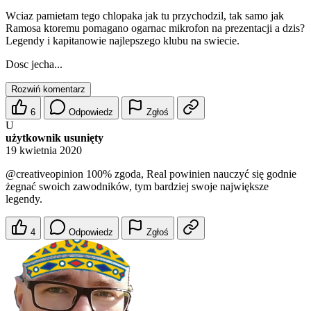
Wciaz pamietam tego chlopaka jak tu przychodzil, tak samo jak
Ramosa ktoremu pomagano ogarnac mikrofon na prezentacji a dzis?
Legendy i kapitanowie najlepszego klubu na swiecie.
Dosc jecha...
Rozwiń komentarz
6
Odpowiedz
Zgłoś
U
użytkownik usunięty
19 kwietnia 2020
@creativeopinion
100% zgoda, Real powinien nauczyć się godnie
żegnać swoich zawodników, tym bardziej swoje największe
legendy.
4
Odpowiedz
Zgłoś