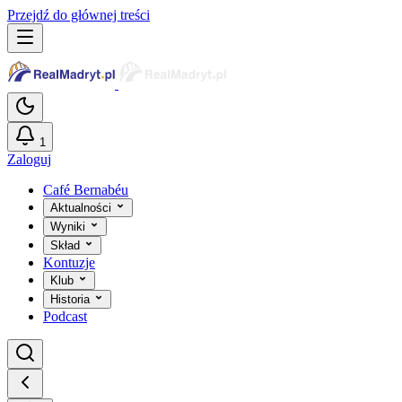
Przejdź do głównej treści
1
Zaloguj
Café Bernabéu
Aktualności
Wyniki
Skład
Kontuzje
Klub
Historia
Podcast