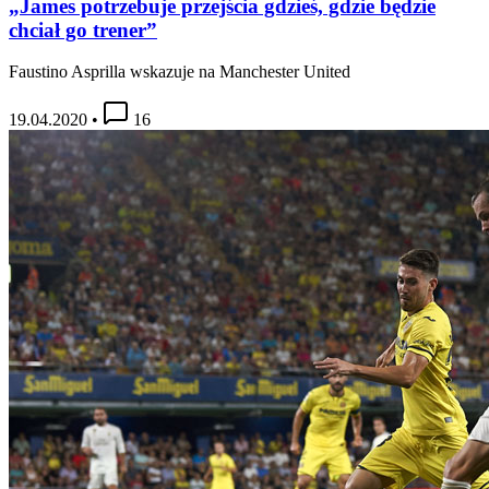
„James potrzebuje przejścia gdzieś, gdzie będzie
chciał go trener”
Faustino Asprilla wskazuje na Manchester United
19.04.2020
•
16