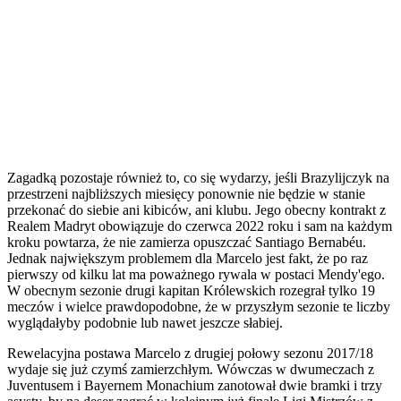
Zagadką pozostaje również to, co się wydarzy, jeśli Brazylijczyk na
przestrzeni najbliższych miesięcy ponownie nie będzie w stanie
przekonać do siebie ani kibiców, ani klubu. Jego obecny kontrakt z
Realem Madryt obowiązuje do czerwca 2022 roku i sam na każdym
kroku powtarza, że nie zamierza opuszczać Santiago Bernabéu.
Jednak największym problemem dla Marcelo jest fakt, że po raz
pierwszy od kilku lat ma poważnego rywala w postaci Mendy'ego.
W obecnym sezonie drugi kapitan Królewskich rozegrał tylko 19
meczów i wielce prawdopodobne, że w przyszłym sezonie te liczby
wyglądałyby podobnie lub nawet jeszcze słabiej.
Rewelacyjna postawa Marcelo z drugiej połowy sezonu 2017/18
wydaje się już czymś zamierzchłym. Wówczas w dwumeczach z
Juventusem i Bayernem Monachium zanotował dwie bramki i trzy