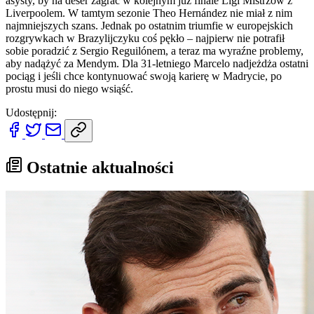
asysty, by na deser zagrać w kolejnym już finale Ligi Mistrzów z
Liverpoolem. W tamtym sezonie Theo Hernández nie miał z nim
najmniejszych szans. Jednak po ostatnim triumfie w europejskich
rozgrywkach w Brazylijczyku coś pękło – najpierw nie potrafił
sobie poradzić z Sergio Reguilónem, a teraz ma wyraźne problemy,
aby nadążyć za Mendym. Dla 31-letniego Marcelo nadjeżdża ostatni
pociąg i jeśli chce kontynuować swoją karierę w Madrycie, po
prostu musi do niego wsiąść.
Udostępnij:
Ostatnie aktualności