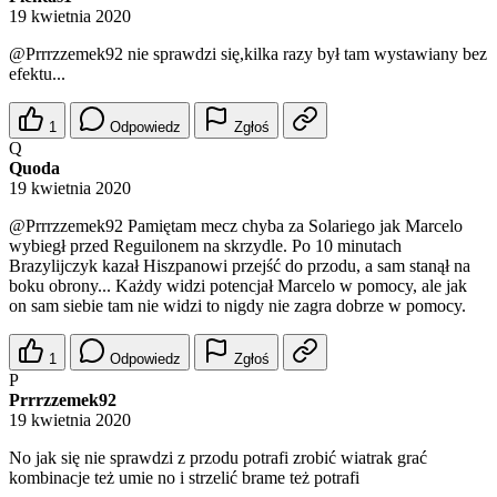
19 kwietnia 2020
@Prrrzzemek92
nie sprawdzi się,kilka razy był tam wystawiany bez
efektu...
1
Odpowiedz
Zgłoś
Q
Quoda
19 kwietnia 2020
@Prrrzzemek92
Pamiętam mecz chyba za Solariego jak Marcelo
wybiegł przed Reguilonem na skrzydle. Po 10 minutach
Brazylijczyk kazał Hiszpanowi przejść do przodu, a sam stanął na
boku obrony... Każdy widzi potencjał Marcelo w pomocy, ale jak
on sam siebie tam nie widzi to nigdy nie zagra dobrze w pomocy.
1
Odpowiedz
Zgłoś
P
Prrrzzemek92
19 kwietnia 2020
No jak się nie sprawdzi z przodu potrafi zrobić wiatrak grać
kombinacje też umie no i strzelić brame też potrafi