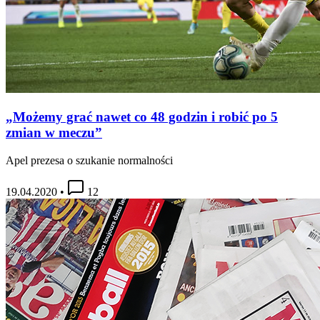
„Możemy grać nawet co 48 godzin i robić po 5
zmian w meczu”
Apel prezesa o szukanie normalności
19.04.2020
•
12