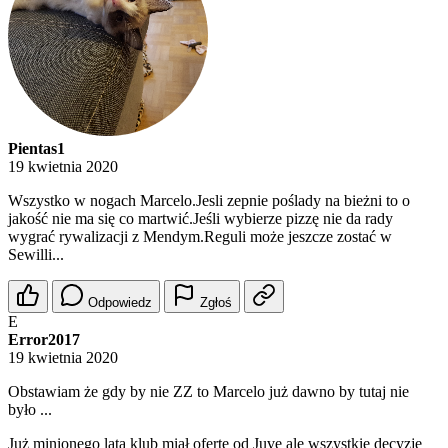
Pientas1
19 kwietnia 2020
Wszystko w nogach Marcelo.Jesli zepnie poślady na bieżni to o
jakość nie ma się co martwić.Jeśli wybierze pizzę nie da rady
wygrać rywalizacji z Mendym.Reguli może jeszcze zostać w
Sewilli...
Odpowiedz
Zgłoś
E
Error2017
19 kwietnia 2020
Obstawiam że gdy by nie ZZ to Marcelo już dawno by tutaj nie
było ...
Już minionego lata klub miał ofertę od Juve ale wszystkie decyzje