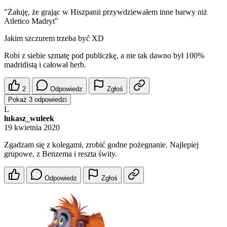
"Żałuję, że grając w Hiszpanii przywdziewałem inne barwy niż
Atletico Madryt"
Jakim szczurem trzeba być XD
Robi z siebie szmatę pod publiczkę, a nie tak dawno był 100%
madridistą i całował herb.
2
Odpowiedz
Zgłoś
Pokaż 3 odpowiedzi
L
lukasz_wuleek
19 kwietnia 2020
Zgadzam się z kolegami, zrobić godne pożegnanie. Najlepiej
grupowe, z Benzema i reszta świty.
Odpowiedz
Zgłoś