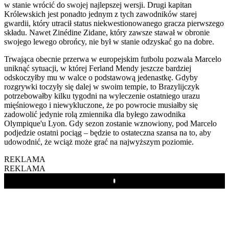
w stanie wrócić do swojej najlepszej wersji. Drugi kapitan
Królewskich jest ponadto jednym z tych zawodników starej
gwardii, który utracił status niekwestionowanego gracza pierwszego
składu. Nawet Zinédine Zidane, który zawsze stawał w obronie
swojego lewego obrońcy, nie był w stanie odzyskać go na dobre.
Trwająca obecnie przerwa w europejskim futbolu pozwala Marcelo
uniknąć sytuacji, w której Ferland Mendy jeszcze bardziej
odskoczyłby mu w walce o podstawową jedenastkę. Gdyby
rozgrywki toczyły się dalej w swoim tempie, to Brazylijczyk
potrzebowałby kilku tygodni na wyleczenie ostatniego urazu
mięśniowego i niewykluczone, że po powrocie musiałby się
zadowolić jedynie rolą zmiennika dla byłego zawodnika
Olympique'u Lyon. Gdy sezon zostanie wznowiony, pod Marcelo
podjedzie ostatni pociąg – będzie to ostateczna szansa na to, aby
udowodnić, że wciąż może grać na najwyższym poziomie.
REKLAMA
REKLAMA
Play