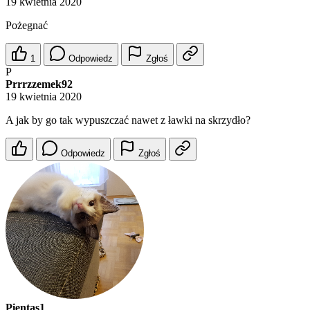
19 kwietnia 2020
Pożegnać
1
Odpowiedz
Zgłoś
P
Prrrzzemek92
19 kwietnia 2020
A jak by go tak wypuszczać nawet z ławki na skrzydło?
Odpowiedz
Zgłoś
Pientas1