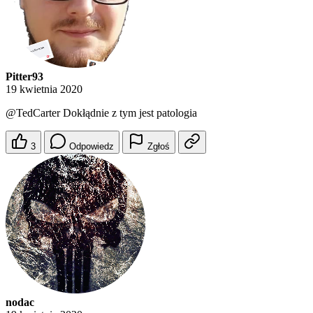
Pitter93
19 kwietnia 2020
@TedCarter
Dokłądnie z tym jest patologia
3
Odpowiedz
Zgłoś
nodac