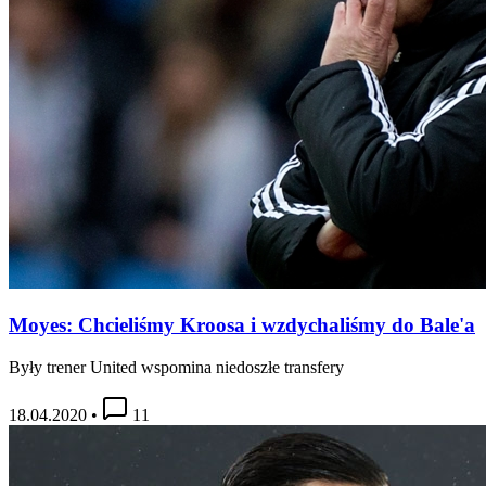
Moyes: Chcieliśmy Kroosa i wzdychaliśmy do Bale'a
Były trener United wspomina niedoszłe transfery
18.04.2020
•
11