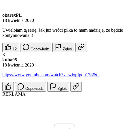
okarexPL
18 kwietnia 2020
Uwielbiam tą serię. Jak już wróci piłka to mam nadzieję, że będzie
kontynuowana :)
12
Odpowiedz
Zgłoś
K
kuba95
18 kwietnia 2020
https://www.youtube.com/watch?v=wiopIpqu138&t=
Odpowiedz
Zgłoś
REKLAMA