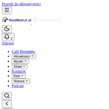
Przejdź do głównej treści
1
Zaloguj
Café Bernabéu
Aktualności
Wyniki
Skład
Kontuzje
Klub
Historia
Podcast