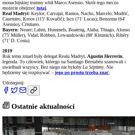
monachijskiej trumny wbił Marco Asensio. Skrót tego meczu
możecie obejrzeć
tutaj
.
Real Madryt
: Keylor; Carvajal, Ramos, Nacho, Marcelo; Modrić,
Casemiro, Kroos (115' Kovačić); Isco (71' Lucas); Benzema (64'
Asensio), Cristiano.
Bayern
: Neuer; Lahm, Hummels, Boateng, Alaba; Thiago, Alonso
(75' Müller), Vidal; Robben, Lewandowski (88' Kimmich), Ribéry
(71' D. Costa).
2019
Rok temu zmarł były delegat Realu Madryt,
Agustín Herrerín
,
legenda. To człowiek, którego na Santiago Bernabéu szanowali i
uwielbiali wszyscy. Bez niego nie byłoby
La Séptimy
. Nie
będziemy się rozpisywać –
jego po prostu trzeba znać
.
Udostępnij:
Ostatnie aktualności