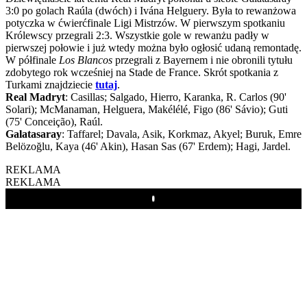
3:0 po golach Raúla (dwóch) i Ivána Helguery. Była to rewanżowa
potyczka w ćwierćfinale Ligi Mistrzów. W pierwszym spotkaniu
Królewscy przegrali 2:3. Wszystkie gole w rewanżu padły w
pierwszej połowie i już wtedy można było ogłosić udaną remontadę.
W półfinale
Los Blancos
przegrali z Bayernem i nie obronili tytułu
zdobytego rok wcześniej na Stade de France. Skrót spotkania z
Turkami znajdziecie
tutaj
.
Real Madryt
: Casillas; Salgado, Hierro, Karanka, R. Carlos (90'
Solari); McManaman, Helguera, Makélélé, Figo (86' Sávio); Guti
(75' Conceição), Raúl.
Galatasaray
: Taffarel; Davala, Asik, Korkmaz, Akyel; Buruk, Emre
Belözoğlu, Kaya (46' Akin), Hasan Sas (67' Erdem); Hagi, Jardel.
REKLAMA
REKLAMA
Play