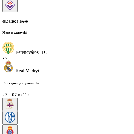
08.08.2026 19:00
Mecz towarzyski
Ferencvárosi TC
vs
Real Madryt
Do rozpoczęcia pozostało
27
h
07
m
09
s