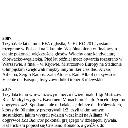
2007
Trzynaście lat temu UEFA ogłosiła, że EURO 2012 zostanie
rozegrane w Polsce i na Ukrainie. Wspólna oferta w finałowym
etapie pokonała większością głosów Włochy oraz kandydaturę
chorwacko-węgierską. Pięć lat później mecz otwarcia rozegrano w
Warszawie, a finał – w Kijowie. Mistrzostwo Europy na Stadionie
Olimpijskim świętowali między innymi Iker Casillas, Álvaro
Arbeloa, Sergio Ramos, Xabi Alonso, Raúl Albiol i oczywiście
Vicente del Bosque, były zawodnik i trener Królewskich.
2017
Trzy lata temu w rewanżowym meczu ćwierćfinału Ligi Mistrzów
Real Madryt wygrał z Bayernem Monachium Carlo Ancelottiego po
dogrywce 4:2. Spotkanie nie układało się dobrze dla Królewskich,
którzy do 90 minuty przegrywali 1:2, czyli takim samym
stosunkiem, jakim wygrali tydzień wcześniej na Allianz. W
dogrywce
Los Blancos
pokonali grającego w dziesięciu rywala.
Hat-trickiem popisał się Cristiano Ronaldo, a gwóźdź do