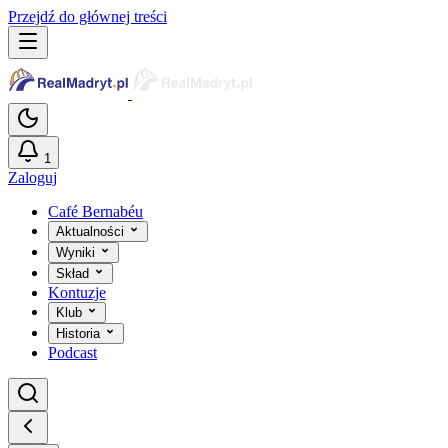
Przejdź do głównej treści
1
Zaloguj
Café Bernabéu
Aktualności
Wyniki
Skład
Kontuzje
Klub
Historia
Podcast