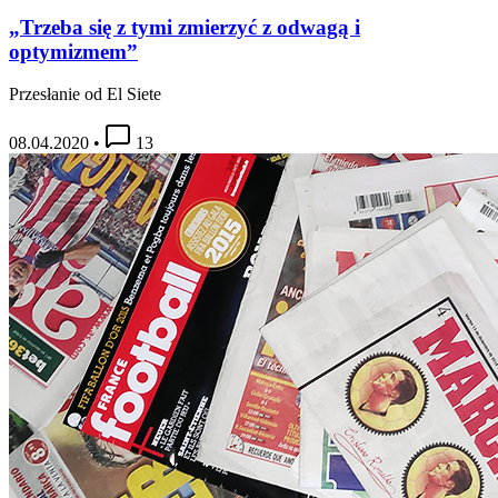
„Trzeba się z tymi zmierzyć z odwagą i
optymizmem”
Przesłanie od El Siete
08.04.2020
•
13