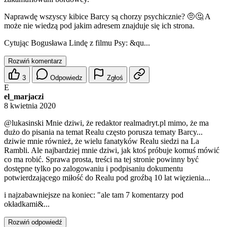
Naprawdę wszyscy kibice Barcy są chorzy psychicznie? 🤨🤔 A
może nie wiedzą pod jakim adresem znajduje się ich strona.
Cytując Bogusława Lindę z filmu Psy: &qu...
Rozwiń komentarz
3
Odpowiedz
Zgłoś
E
el_marjaczi
8 kwietnia 2020
@lukasinski
Mnie dziwi, że redaktor realmadryt.pl mimo, że ma
dużo do pisania na temat Realu często porusza tematy Barcy...
dziwie mnie również, że wielu fanatyków Realu siedzi na La
Rambli. Ale najbardziej mnie dziwi, jak ktoś próbuje komuś mówić
co ma robić. Sprawa prosta, treści na tej stronie powinny być
dostępne tylko po zalogowaniu i podpisaniu dokumentu
potwierdzającego miłość do Realu pod groźbą 10 lat więzienia...
i najzabawniejsze na koniec: "ale tam 7 komentarzy pod
okładkami&...
Rozwiń odpowiedź