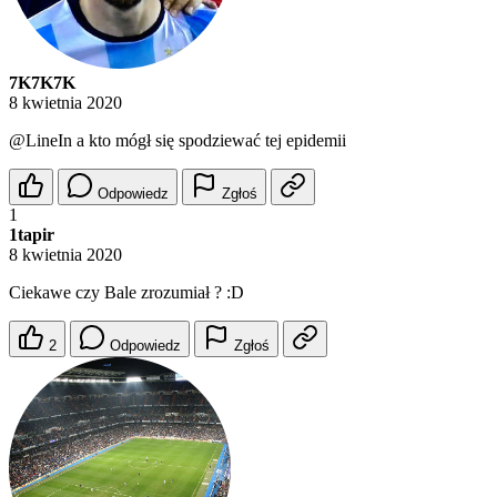
7K7K7K
8 kwietnia 2020
@LineIn
a kto mógł się spodziewać tej epidemii
Odpowiedz
Zgłoś
1
1tapir
8 kwietnia 2020
Ciekawe czy Bale zrozumiał ? :D
2
Odpowiedz
Zgłoś