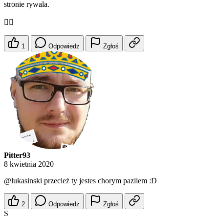
stronie rywala.
🤦‍♂️
1
Odpowiedz
Zgłoś
Pitter93
8 kwietnia 2020
@lukasinski
przecież ty jestes chorym paziiem :D
2
Odpowiedz
Zgłoś
S