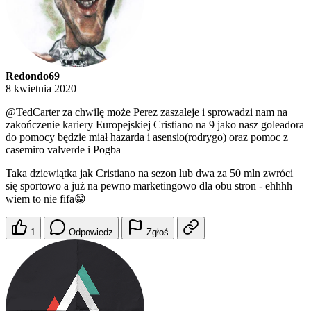
Redondo69
8 kwietnia 2020
@TedCarter
za chwilę może Perez zaszaleje i sprowadzi nam na
zakończenie kariery Europejskiej Cristiano na 9 jako nasz goleadora
do pomocy będzie miał hazarda i asensio(rodrygo) oraz pomoc z
casemiro valverde i Pogba
Taka dziewiątka jak Cristiano na sezon lub dwa za 50 mln zwróci
się sportowo a już na pewno marketingowo dla obu stron - ehhhh
wiem to nie fifa😁
1
Odpowiedz
Zgłoś