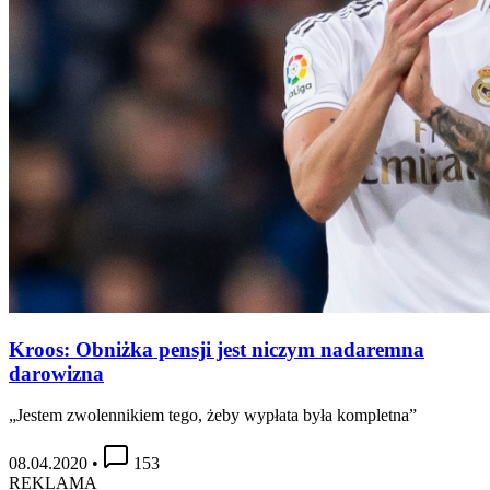
Kroos: Obniżka pensji jest niczym nadaremna
darowizna
„Jestem zwolennikiem tego, żeby wypłata była kompletna”
08.04.2020
•
153
REKLAMA