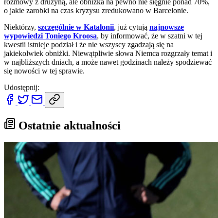
rozmowy z drużyną, ale obniżka na pewno nie sięgnie ponad 70%,
o jakie zarobki na czas kryzysu zredukowano w Barcelonie.
Niektórzy,
szczególnie w Katalonii
, już cytują
najnowsze
wypowiedzi Toniego Kroosa
, by informować, że w szatni w tej
kwestii istnieje podział i że nie wszyscy zgadzają się na
jakiekolwiek obniżki. Niewątpliwie słowa Niemca rozgrzały temat i
w najbliższych dniach, a może nawet godzinach należy spodziewać
się nowości w tej sprawie.
Udostępnij:
Ostatnie aktualności