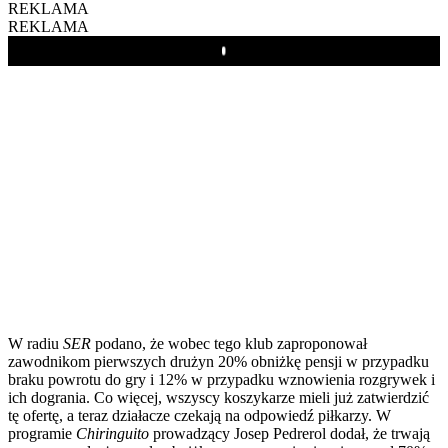
REKLAMA
REKLAMA
Play
W radiu
SER
podano, że wobec tego klub zaproponował
zawodnikom pierwszych drużyn 20% obniżkę pensji w przypadku
braku powrotu do gry i 12% w przypadku wznowienia rozgrywek i
ich dogrania. Co więcej, wszyscy koszykarze mieli już zatwierdzić
tę ofertę, a teraz działacze czekają na odpowiedź piłkarzy. W
programie
Chiringuito
prowadzący Josep Pedrerol dodał, że trwają