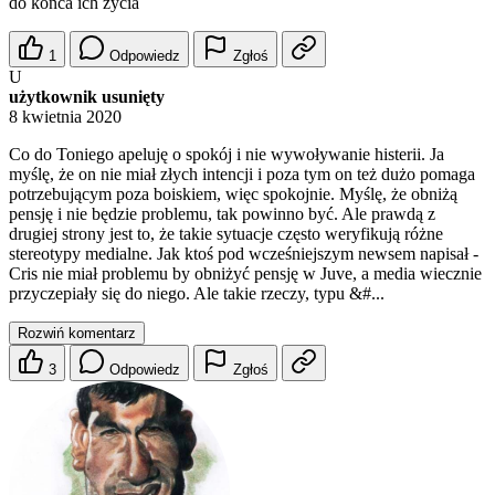
do końca ich życia
1
Odpowiedz
Zgłoś
U
użytkownik usunięty
8 kwietnia 2020
Co do Toniego apeluję o spokój i nie wywoływanie histerii. Ja
myślę, że on nie miał złych intencji i poza tym on też dużo pomaga
potrzebującym poza boiskiem, więc spokojnie. Myślę, że obniżą
pensję i nie będzie problemu, tak powinno być. Ale prawdą z
drugiej strony jest to, że takie sytuacje często weryfikują różne
stereotypy medialne. Jak ktoś pod wcześniejszym newsem napisał -
Cris nie miał problemu by obniżyć pensję w Juve, a media wiecznie
przyczepiały się do niego. Ale takie rzeczy, typu &#...
Rozwiń komentarz
3
Odpowiedz
Zgłoś