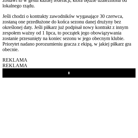
zostawi to w gestii każdej federacji, która będzie uzależniona od
lokalnego rządu.
Jeśli chodzi o kontrakty zawodników wygasające 30 czerwca,
zostaną one przedłużone do końca sezonu danej drużyny bez
określonej daty. Jeśli piłkarz już podpisał nowy kontrakt z innym
zespołem ważny od 1 lipca, to początek jego obowiązywania
zostanie przesunięty na koniec sezonu w jego obecnym klubie.
Priorytet nadano porozumieniu gracza z ekipą, w jakiej piłkarz gra
obecnie.
REKLAMA
REKLAMA
Play