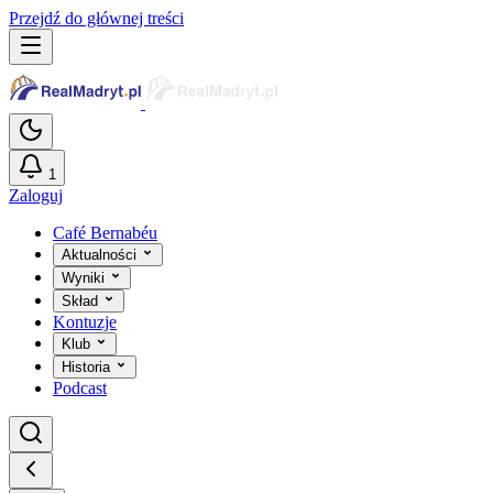
Przejdź do głównej treści
1
Zaloguj
Café Bernabéu
Aktualności
Wyniki
Skład
Kontuzje
Klub
Historia
Podcast