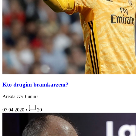
Kto drugim bramkarzem?
Areola czy Łunin?
07.04.2020
•
20