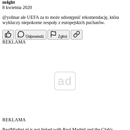
m4ght
8 kwietnia 2020
@yolinar
ale UEFA za to może udostępnić rekomendację, która
wykluczy niepokorne zespoły z europejskich pucharów.
Odpowiedz
Zgłoś
REKLAMA
ad
REKLAMA
RealMadryt.pl is not linked with Real Madrid and the Club's