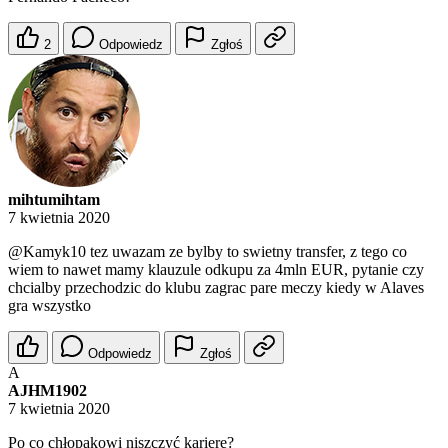
2
Odpowiedz
Zgłoś
mihtumihtam
7 kwietnia 2020
@Kamyk10
tez uwazam ze bylby to swietny transfer, z tego co
wiem to nawet mamy klauzule odkupu za 4mln EUR, pytanie czy
chcialby przechodzic do klubu zagrac pare meczy kiedy w Alaves
gra wszystko
Odpowiedz
Zgłoś
A
AJHM1902
7 kwietnia 2020
Po co chłopakowi niszczyć karierę?