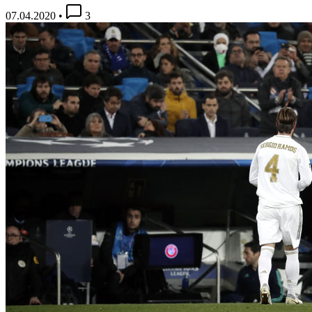
07.04.2020
•
3