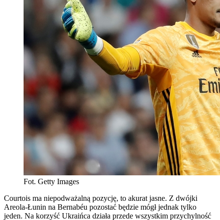
Fot. Getty Images
Courtois ma niepodważalną pozycję, to akurat jasne. Z dwójki
Areola-Łunin na Bernabéu pozostać będzie mógł jednak tylko
jeden. Na korzyść Ukraińca działa przede wszystkim przychylność