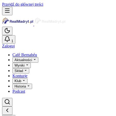
Przejdź do głównej treści
1
Zaloguj
Café Bernabéu
Aktualności
Wyniki
Skład
Kontuzje
Klub
Historia
Podcast