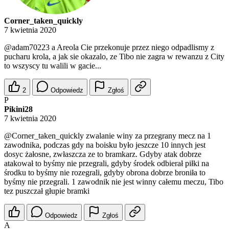
Corner_taken_quickly
7 kwietnia 2020
@adam70223
a Areola Cie przekonuje przez niego odpadlismy z
pucharu krola, a jak sie okazalo, ze Tibo nie zagra w rewanzu z City
to wszyscy tu walili w gacie...
2
Odpowiedz
Zgłoś
P
Pikini28
7 kwietnia 2020
@Corner_taken_quickly
zwalanie winy za przegrany mecz na 1
zawodnika, podczas gdy na boisku było jeszcze 10 innych jest
dosyc żałosne, zwłaszcza ze to bramkarz. Gdyby atak dobrze
atakował to byśmy nie przegrali, gdyby środek odbierał piłki na
środku to byśmy nie rozegrali, gdyby obrona dobrze broniła to
byśmy nie przegrali. 1 zawodnik nie jest winny całemu meczu, Tibo
tez puszczał głupie bramki
Odpowiedz
Zgłoś
A