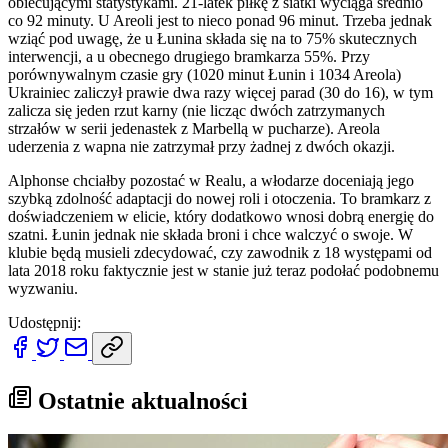
obiecującymi statystykami. 21-latek piłkę z siatki wyciąga średnio
co 92 minuty. U Areoli jest to nieco ponad 96 minut. Trzeba jednak
wziąć pod uwagę, że u Łunina składa się na to 75% skutecznych
interwencji, a u obecnego drugiego bramkarza 55%. Przy
porównywalnym czasie gry (1020 minut Łunin i 1034 Areola)
Ukrainiec zaliczył prawie dwa razy więcej parad (30 do 16), w tym
zalicza się jeden rzut karny (nie licząc dwóch zatrzymanych
strzałów w serii jedenastek z Marbellą w pucharze). Areola
uderzenia z wapna nie zatrzymał przy żadnej z dwóch okazji.
Alphonse chciałby pozostać w Realu, a włodarze doceniają jego
szybką zdolność adaptacji do nowej roli i otoczenia. To bramkarz z
doświadczeniem w elicie, który dodatkowo wnosi dobrą energię do
szatni. Łunin jednak nie składa broni i chce walczyć o swoje. W
klubie będą musieli zdecydować, czy zawodnik z 18 występami od
lata 2018 roku faktycznie jest w stanie już teraz podołać podobnemu
wyzwaniu.
Udostępnij:
Ostatnie aktualności