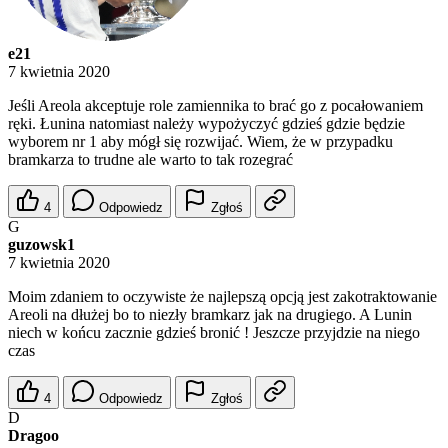
e21
7 kwietnia 2020
Jeśli Areola akceptuje role zamiennika to brać go z pocałowaniem
ręki. Łunina natomiast należy wypożyczyć gdzieś gdzie będzie
wyborem nr 1 aby mógł się rozwijać. Wiem, że w przypadku
bramkarza to trudne ale warto to tak rozegrać
4
Odpowiedz
Zgłoś
G
guzowsk1
7 kwietnia 2020
Moim zdaniem to oczywiste że najlepszą opcją jest zakotraktowanie
Areoli na dłużej bo to niezły bramkarz jak na drugiego. A Lunin
niech w końcu zacznie gdzieś bronić ! Jeszcze przyjdzie na niego
czas
4
Odpowiedz
Zgłoś
D
Dragoo