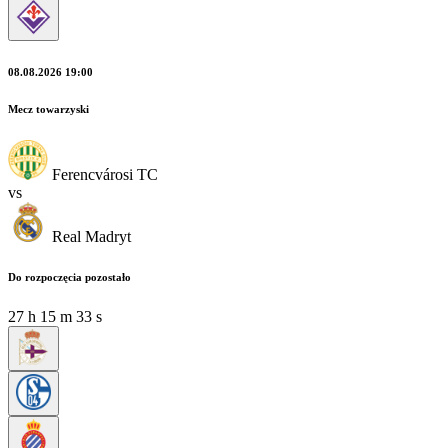
08.08.2026 19:00
Mecz towarzyski
Ferencvárosi TC
vs
Real Madryt
Do rozpoczęcia pozostało
27
h
15
m
31
s