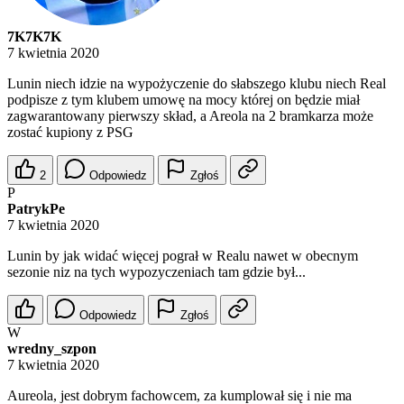
7K7K7K
7 kwietnia 2020
Lunin niech idzie na wypożyczenie do słabszego klubu niech Real
podpisze z tym klubem umowę na mocy której on będzie miał
zagwarantowany pierwszy skład, a Areola na 2 bramkarza może
zostać kupiony z PSG
2
Odpowiedz
Zgłoś
P
PatrykPe
7 kwietnia 2020
Lunin by jak widać więcej pograł w Realu nawet w obecnym
sezonie niz na tych wypozyczeniach tam gdzie był...
Odpowiedz
Zgłoś
W
wredny_szpon
7 kwietnia 2020
Aureola, jest dobrym fachowcem, za kumplował się i nie ma