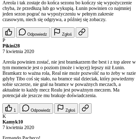
Areola i tak zostaje do końca sezonu bo kończy się wypożyczenie
chyba, że przedłuzą lub go wykupią. Łunin powinien co najmniej
jeden sezon pograć na wypożyczeniu w pełnym zakresie
czasowym, niech się odgrywa, a później się zobaczy.
Odpowiedz
Zgłoś
P
Pikini28
7 kwietnia 2020
Areola powinien zostać, nie jest bramkarzem the best i z top aleee w
tym momencie jest o poziom (może i więcej) lepszy niż Łunin.
Bramkarz to ważna rola, Real nie może pozwolić na to żeby w razie
gdyby Tibo coś się stało, na bramce stal dzieciak, który powiedzmy
sobie szczerze, nie grał na bramce w poważnych meczach, a
aktualnie to każdy mecz Realu jest poważnym meczem. Ma
potencjał ale jeszcze mu brakuje doświadczenia.
1
Odpowiedz
Zgłoś
K
Kamyk10
7 kwietnia 2020
Fernando Pacheco!