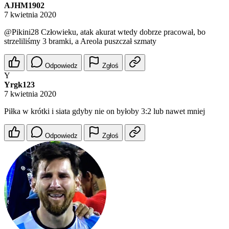
AJHM1902
7 kwietnia 2020
@Pikini28
Człowieku, atak akurat wtedy dobrze pracował, bo
strzeliliśmy 3 bramki, a Areola puszczał szmaty
Odpowiedz
Zgłoś
Y
Yrgk123
7 kwietnia 2020
Piłka w krótki i siata gdyby nie on byłoby 3:2 lub nawet mniej
Odpowiedz
Zgłoś