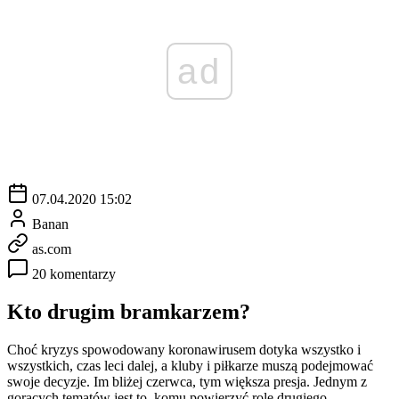
ad
07.04.2020 15:02
Banan
as.com
20 komentarzy
Kto drugim bramkarzem?
Choć kryzys spowodowany koronawirusem dotyka wszystko i
wszystkich, czas leci dalej, a kluby i piłkarze muszą podejmować
swoje decyzje. Im bliżej czerwca, tym większa presja. Jednym z
gorących tematów jest to, komu powierzyć rolę drugiego