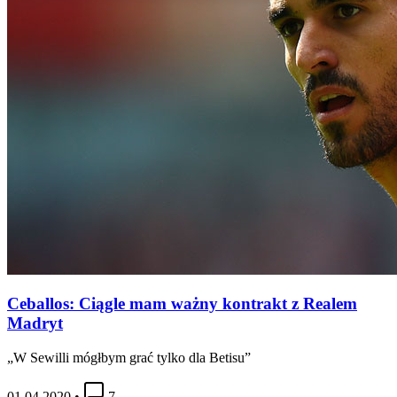
Ceballos: Ciągle mam ważny kontrakt z Realem
Madryt
„W Sewilli mógłbym grać tylko dla Betisu”
01.04.2020
•
7