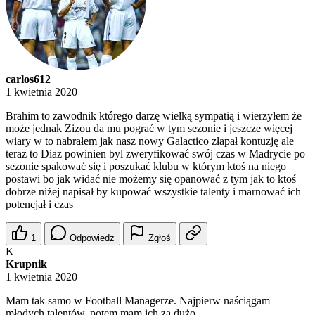
carlos612
1 kwietnia 2020
Brahim to zawodnik którego darzę wielką sympatią i wierzyłem że
może jednak Zizou da mu pograć w tym sezonie i jeszcze więcej
wiary w to nabrałem jak nasz nowy Galactico złapał kontuzję ale
teraz to Diaz powinien byl zweryfikować swój czas w Madrycie po
sezonie spakować się i poszukać klubu w którym ktoś na niego
postawi bo jak widać nie możemy się opanować z tym jak to ktoś
dobrze niżej napisał by kupować wszystkie talenty i marnować ich
potencjał i czas
1
Odpowiedz
Zgłoś
K
Krupnik
1 kwietnia 2020
Mam tak samo w Football Managerze. Najpierw naściągam
młodych talentów, potem mam ich za dużo