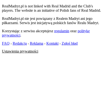
RealMadryt.pl is not linked with Real Madrid and the Club's
players. The website is an initiative of Polish fans of Real Madrid.
RealMadryt.pl nie jest powiązany z Realem Madryt ani jego
piłkarzami. Serwis jest inicjatywą polskich fanów Realu Madryt.
Korzystając z serwisu akceptujesz
regulamin
oraz
politykę
prywatności
.
FAQ
-
Redakcja
-
Reklama
-
Kontakt
-
Zgłoś błąd
Ustawienia prywatności