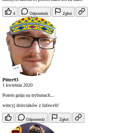
4
Odpowiedz
Zgłoś
Pitter93
1 kwietnia 2020
Potem gnija na trybunach...
wincyj dzieciaków z fafaweli!
Odpowiedz
Zgłoś