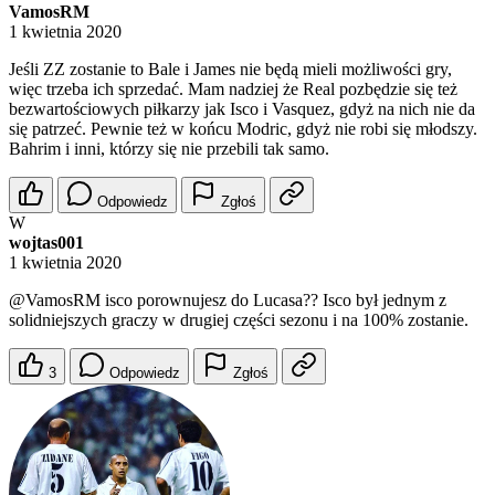
VamosRM
1 kwietnia 2020
Jeśli ZZ zostanie to Bale i James nie będą mieli możliwości gry,
więc trzeba ich sprzedać. Mam nadziej że Real pozbędzie się też
bezwartościowych piłkarzy jak Isco i Vasquez, gdyż na nich nie da
się patrzeć. Pewnie też w końcu Modric, gdyż nie robi się młodszy.
Bahrim i inni, którzy się nie przebili tak samo.
Odpowiedz
Zgłoś
W
wojtas001
1 kwietnia 2020
@VamosRM
isco porownujesz do Lucasa?? Isco był jednym z
solidniejszych graczy w drugiej części sezonu i na 100% zostanie.
3
Odpowiedz
Zgłoś