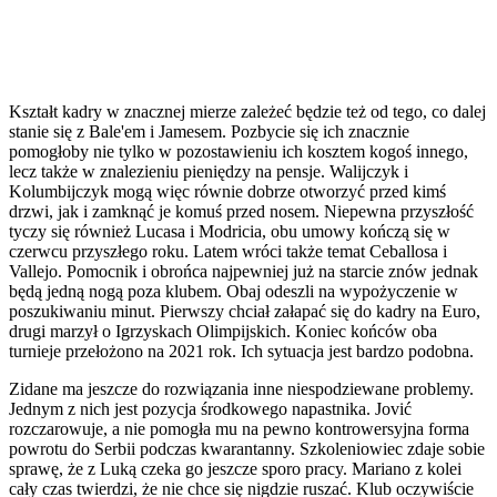
Kształt kadry w znacznej mierze zależeć będzie też od tego, co dalej
stanie się z Bale'em i Jamesem. Pozbycie się ich znacznie
pomogłoby nie tylko w pozostawieniu ich kosztem kogoś innego,
lecz także w znalezieniu pieniędzy na pensje. Walijczyk i
Kolumbijczyk mogą więc równie dobrze otworzyć przed kimś
drzwi, jak i zamknąć je komuś przed nosem. Niepewna przyszłość
tyczy się również Lucasa i Modricia, obu umowy kończą się w
czerwcu przyszłego roku. Latem wróci także temat Ceballosa i
Vallejo. Pomocnik i obrońca najpewniej już na starcie znów jednak
będą jedną nogą poza klubem. Obaj odeszli na wypożyczenie w
poszukiwaniu minut. Pierwszy chciał załapać się do kadry na Euro,
drugi marzył o Igrzyskach Olimpijskich. Koniec końców oba
turnieje przełożono na 2021 rok. Ich sytuacja jest bardzo podobna.
Zidane ma jeszcze do rozwiązania inne niespodziewane problemy.
Jednym z nich jest pozycja środkowego napastnika. Jović
rozczarowuje, a nie pomogła mu na pewno kontrowersyjna forma
powrotu do Serbii podczas kwarantanny. Szkoleniowiec zdaje sobie
sprawę, że z Luką czeka go jeszcze sporo pracy. Mariano z kolei
cały czas twierdzi, że nie chce się nigdzie ruszać. Klub oczywiście