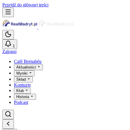
Przejdź do głównej treści
1
Zaloguj
Café Bernabéu
Aktualności
Wyniki
Skład
Kontuzje
Klub
Historia
Podcast