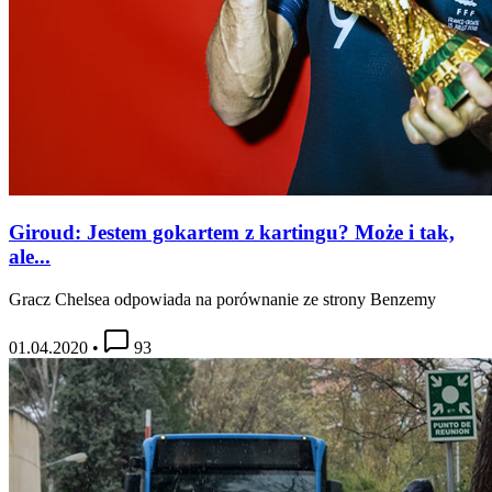
Giroud: Jestem gokartem z kartingu? Może i tak,
ale...
Gracz Chelsea odpowiada na porównanie ze strony Benzemy
01.04.2020
•
93