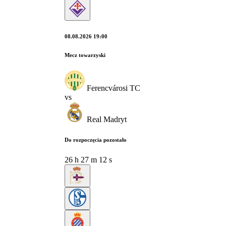
08.08.2026 19:00
Mecz towarzyski
Ferencvárosi TC
vs
Real Madryt
Do rozpoczęcia pozostało
26
h
27
m
11
s