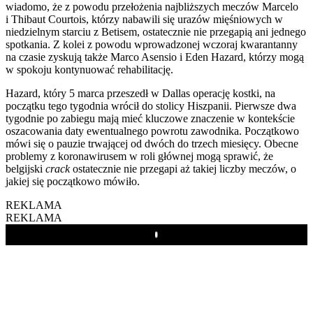
wiadomo, że z powodu przełożenia najbliższych meczów Marcelo
i Thibaut Courtois, którzy nabawili się urazów mięśniowych w
niedzielnym starciu z Betisem, ostatecznie nie przegapią ani jednego
spotkania. Z kolei z powodu wprowadzonej wczoraj kwarantanny
na czasie zyskują także Marco Asensio i Eden Hazard, którzy mogą
w spokoju kontynuować rehabilitację.
Hazard, który 5 marca przeszedł w Dallas operację kostki, na
początku tego tygodnia wrócił do stolicy Hiszpanii. Pierwsze dwa
tygodnie po zabiegu mają mieć kluczowe znaczenie w kontekście
oszacowania daty ewentualnego powrotu zawodnika. Początkowo
mówi się o pauzie trwającej od dwóch do trzech miesięcy. Obecne
problemy z koronawirusem w roli głównej mogą sprawić, że
belgijski
crack
ostatecznie nie przegapi aż takiej liczby meczów, o
jakiej się początkowo mówiło.
REKLAMA
REKLAMA
Play