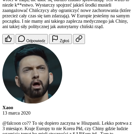
niezłe k**estwo. Wystarczy spojrzeć jakieś środki musieli
zaangażować Chińczycy aby ograniczyć nowe zachorowania (które
przecież cały czas się tam zdarzają). W Europie jesteśmy na samym
początku. I nie mamy ani takiego zaplecza medycznego jak Chiny,
ani takiej siły politycznej jak autorytarny chiński rząd.
Odpowiedz
Zgłoś
Xaoo
13 marca 2020
@falcoon
co?? To się dopiero zaczyna w Hiszpanii. Lekko potrwa z
3 miesiące. Kraje Europy to nie Korea Płd, czy Chiny gdzie ludzie
ogarniają temat bo mieli styczności z SARSem itd.. Tam to