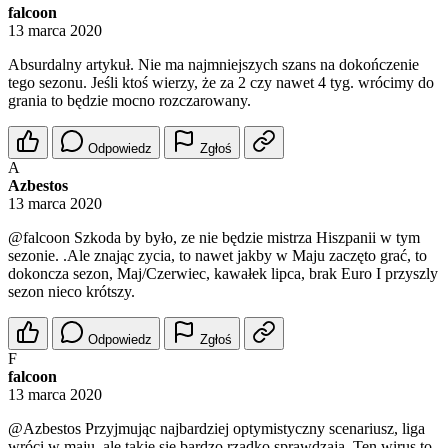
falcoon
13 marca 2020
Absurdalny artykuł. Nie ma najmniejszych szans na dokończenie
tego sezonu. Jeśli ktoś wierzy, że za 2 czy nawet 4 tyg. wrócimy do
grania to będzie mocno rozczarowany.
Odpowiedz
Zgłoś
A
Azbestos
13 marca 2020
@falcoon
Szkoda by było, ze nie będzie mistrza Hiszpanii w tym
sezonie. .Ale znając zycia, to nawet jakby w Maju zaczęto grać, to
dokoncza sezon, Maj/Czerwiec, kawałek lipca, brak Euro I przyszly
sezon nieco krótszy.
Odpowiedz
Zgłoś
F
falcoon
13 marca 2020
@Azbestos
Przyjmując najbardziej optymistyczny scenariusz, liga
wróci w maju, ale takie się bardzo rzadko sprawdzają. Ten wirus to