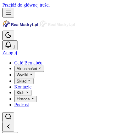
Przejdź do głównej treści
1
Zaloguj
Café Bernabéu
Aktualności
Wyniki
Skład
Kontuzje
Klub
Historia
Podcast