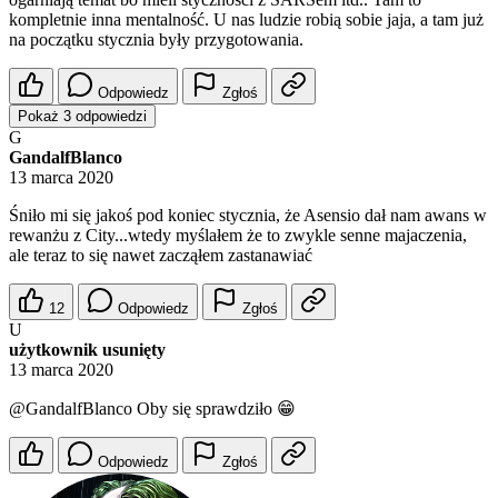
kompletnie inna mentalność. U nas ludzie robią sobie jaja, a tam już
na początku stycznia były przygotowania.
Odpowiedz
Zgłoś
Pokaż 3 odpowiedzi
G
GandalfBlanco
13 marca 2020
Śniło mi się jakoś pod koniec stycznia, że Asensio dał nam awans w
rewanżu z City...wtedy myślałem że to zwykle senne majaczenia,
ale teraz to się nawet zacząłem zastanawiać
12
Odpowiedz
Zgłoś
U
użytkownik usunięty
13 marca 2020
@GandalfBlanco
Oby się sprawdziło 😁
Odpowiedz
Zgłoś