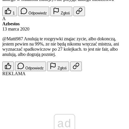
1
Odpowiedz
Zgłoś
A
Azbestos
13 marca 2020
@Matti987
Anulują te rozgrywki znąjac zycie, albo dokonczą,
jestem pewien na 99%, ze nie będą nikomu wręczać mistrza, ani
wyznaczać spadkowiczow po 27 kolejkach. to jest nie fair, albo
anulują, albo dograją pozniej.
Odpowiedz
Zgłoś
REKLAMA
ad