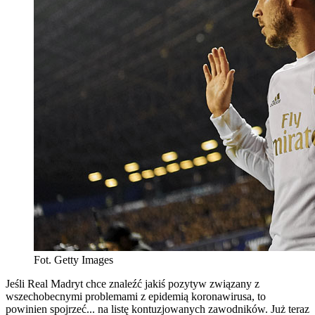
Fot. Getty Images
Jeśli Real Madryt chce znaleźć jakiś pozytyw związany z
wszechobecnymi problemami z epidemią koronawirusa, to
powinien spojrzeć... na listę kontuzjowanych zawodników. Już teraz