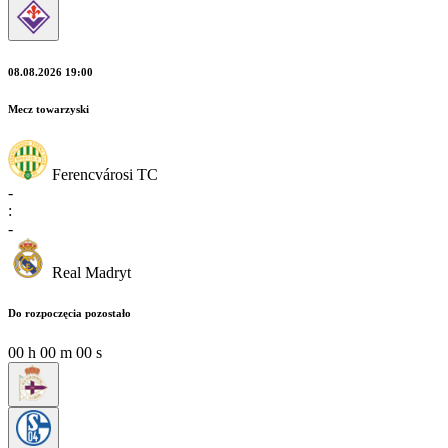
08.08.2026 19:00
Mecz towarzyski
Ferencvárosi TC
-
:
-
Real Madryt
Do rozpoczęcia pozostało
00
h
00
m
00
s