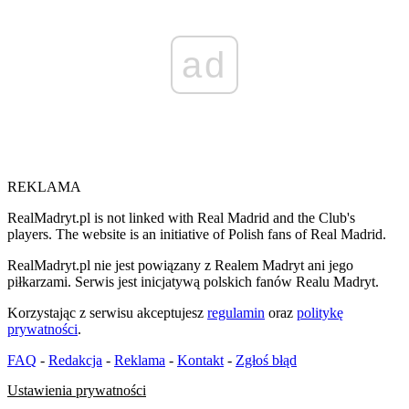
ad
REKLAMA
RealMadryt.pl is not linked with Real Madrid and the Club's
players. The website is an initiative of Polish fans of Real Madrid.
RealMadryt.pl nie jest powiązany z Realem Madryt ani jego
piłkarzami. Serwis jest inicjatywą polskich fanów Realu Madryt.
Korzystając z serwisu akceptujesz
regulamin
oraz
politykę
prywatności
.
FAQ
-
Redakcja
-
Reklama
-
Kontakt
-
Zgłoś błąd
Ustawienia prywatności