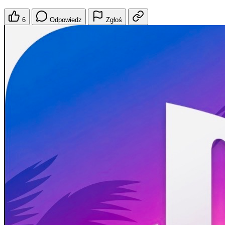
6
Odpowiedz
Zgłoś