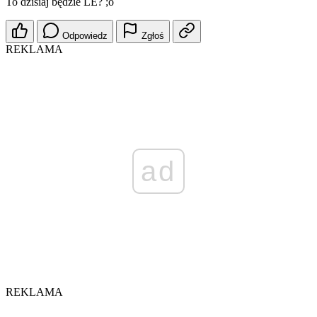
To dzisiaj będzie LE? ;o
Odpowiedz
Zgłoś
REKLAMA
ad
REKLAMA