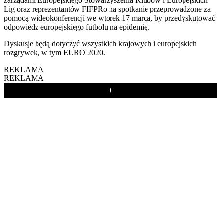
zarządami Europejskiego Stowarzyszenia Klubów i Europejskich
Lig oraz reprezentantów FIFPRo na spotkanie przeprowadzone za
pomocą wideokonferencji we wtorek 17 marca, by przedyskutować
odpowiedź europejskiego futbolu na epidemię.
Dyskusje będą dotyczyć wszystkich krajowych i europejskich
rozgrywek, w tym EURO 2020.
REKLAMA
REKLAMA
Play