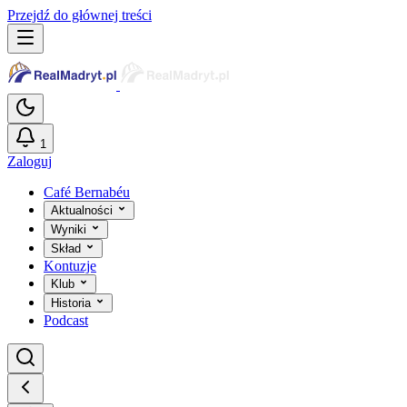
Przejdź do głównej treści
1
Zaloguj
Café Bernabéu
Aktualności
Wyniki
Skład
Kontuzje
Klub
Historia
Podcast