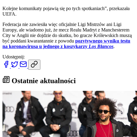
Kolejne komunikaty pojawią się po tych spotkaniach”, przekazała
UEFA.
Federacja nie zawiesiła więc oficjalnie Ligi Mistrzów ani Ligi
Europy, ale wiadomo już, że mecz Realu Madryt z Manchesterem
City w Anglii nie dojdzie do skutku, bo gracze Królewskich muszą
być poddani kwarantannie z powodu
pozytywnego wyniku testu
na koronawirusa u jednego z koszykarzy
Los Blancos
.
Udostępnij:
Ostatnie aktualności