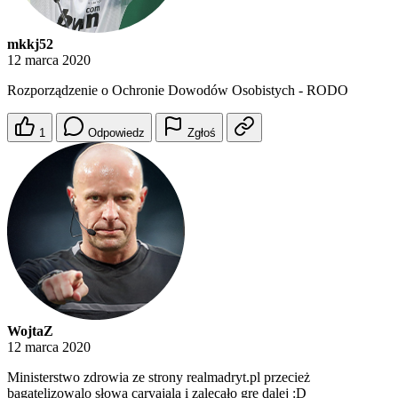
mkkj52
12 marca 2020
Rozporządzenie o Ochronie Dowodów Osobistych - RODO
1
Odpowiedz
Zgłoś
WojtaZ
12 marca 2020
Ministerstwo zdrowia ze strony realmadryt.pl przecież
bagatelizowalo słowa carvajala i zalecało grę dalej :D