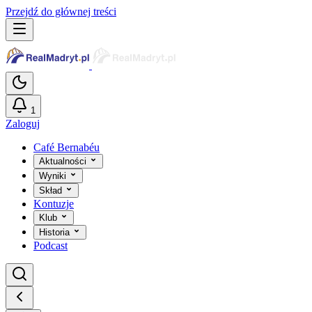
Przejdź do głównej treści
1
Zaloguj
Café Bernabéu
Aktualności
Wyniki
Skład
Kontuzje
Klub
Historia
Podcast