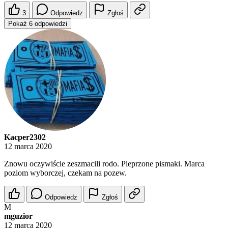
3
Odpowiedz
Zgłoś
Pokaż 6 odpowiedzi
Kacper2302
12 marca 2020
Znowu oczywiście zeszmacili rodo. Pieprzone pismaki. Marca
poziom wyborczej, czekam na pozew.
Odpowiedz
Zgłoś
M
mguzior
12 marca 2020