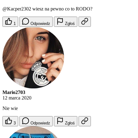
@Kacper2302
wiesz na pewno co to RODO?
1
Odpowiedz
Zgłoś
Mario2703
12 marca 2020
Nie wie
3
Odpowiedz
Zgłoś