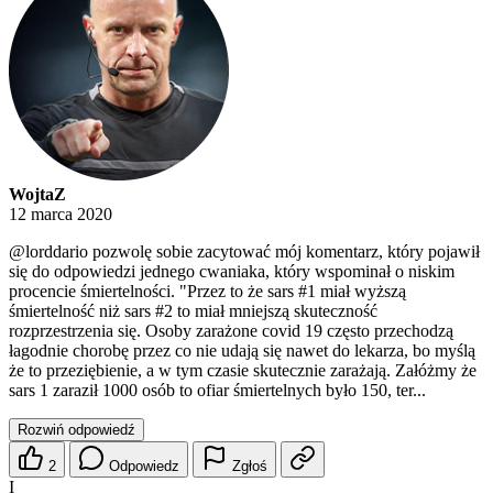
WojtaZ
12 marca 2020
@lorddario
pozwolę sobie zacytować mój komentarz, który pojawił
się do odpowiedzi jednego cwaniaka, który wspominał o niskim
procencie śmiertelności. "Przez to że sars #1 miał wyższą
śmiertelność niż sars #2 to miał mniejszą skuteczność
rozprzestrzenia się. Osoby zarażone covid 19 często przechodzą
łagodnie chorobę przez co nie udają się nawet do lekarza, bo myślą
że to przeziębienie, a w tym czasie skutecznie zarażają. Załóżmy że
sars 1 zaraził 1000 osób to ofiar śmiertelnych było 150, ter...
Rozwiń odpowiedź
2
Odpowiedz
Zgłoś
I