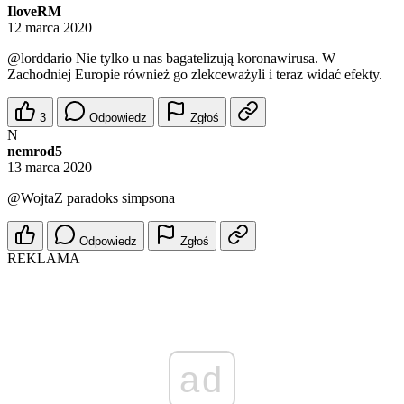
IloveRM
12 marca 2020
@lorddario
Nie tylko u nas bagatelizują koronawirusa. W
Zachodniej Europie również go zlekceważyli i teraz widać efekty.
3
Odpowiedz
Zgłoś
N
nemrod5
13 marca 2020
@WojtaZ
paradoks simpsona
Odpowiedz
Zgłoś
REKLAMA
ad