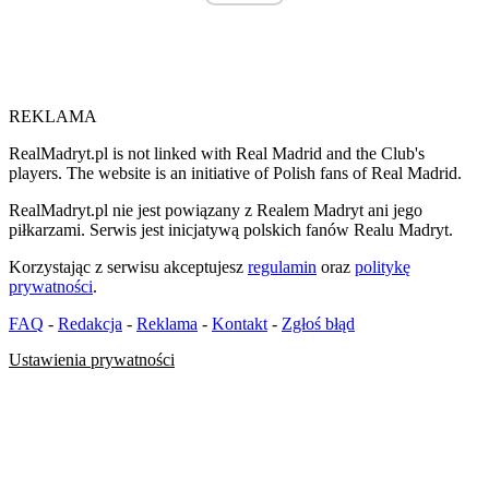
REKLAMA
RealMadryt.pl is not linked with Real Madrid and the Club's
players. The website is an initiative of Polish fans of Real Madrid.
RealMadryt.pl nie jest powiązany z Realem Madryt ani jego
piłkarzami. Serwis jest inicjatywą polskich fanów Realu Madryt.
Korzystając z serwisu akceptujesz
regulamin
oraz
politykę
prywatności
.
FAQ
-
Redakcja
-
Reklama
-
Kontakt
-
Zgłoś błąd
Ustawienia prywatności