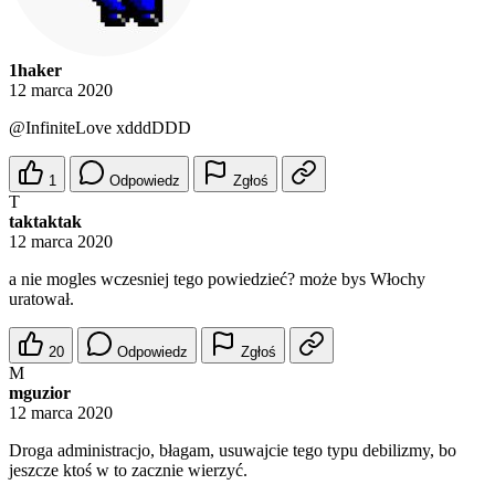
1haker
12 marca 2020
@InfiniteLove
xdddDDD
1
Odpowiedz
Zgłoś
T
taktaktak
12 marca 2020
a nie mogles wczesniej tego powiedzieć? może bys Włochy
uratował.
20
Odpowiedz
Zgłoś
M
mguzior
12 marca 2020
Droga administracjo, błagam, usuwajcie tego typu debilizmy, bo
jeszcze ktoś w to zacznie wierzyć.