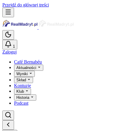
Przejdź do głównej treści
1
Zaloguj
Café Bernabéu
Aktualności
Wyniki
Skład
Kontuzje
Klub
Historia
Podcast