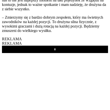
nas to nie jest najlepszy moment na taki pojedynek ze względu na
kontuzje, jednak to ważne spotkanie i mam nadzieję, że drużyna da
z siebie wszystko.
– Zmierzymy się z bardzo dobrym zespołem, który ma świetnych
zawodników na każdej pozycji. To drużyna silna fizycznie, z
wysokimi graczami i dużą rotacją na każdej pozycji. Będziemy
zmuszeni do wielkiego wysiłku.
REKLAMA
REKLAMA
Play