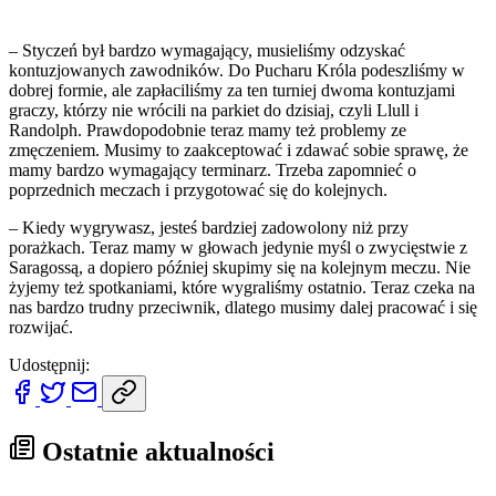
– Styczeń był bardzo wymagający, musieliśmy odzyskać
kontuzjowanych zawodników. Do Pucharu Króla podeszliśmy w
dobrej formie, ale zapłaciliśmy za ten turniej dwoma kontuzjami
graczy, którzy nie wrócili na parkiet do dzisiaj, czyli Llull i
Randolph. Prawdopodobnie teraz mamy też problemy ze
zmęczeniem. Musimy to zaakceptować i zdawać sobie sprawę, że
mamy bardzo wymagający terminarz. Trzeba zapomnieć o
poprzednich meczach i przygotować się do kolejnych.
– Kiedy wygrywasz, jesteś bardziej zadowolony niż przy
porażkach. Teraz mamy w głowach jedynie myśl o zwycięstwie z
Saragossą, a dopiero później skupimy się na kolejnym meczu. Nie
żyjemy też spotkaniami, które wygraliśmy ostatnio. Teraz czeka na
nas bardzo trudny przeciwnik, dlatego musimy dalej pracować i się
rozwijać.
Udostępnij:
Ostatnie aktualności