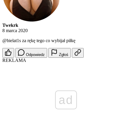
Twekrk
8 marca 2020
@bielat1s
za rękę tego co wybijał piłkę
Odpowiedz
Zgłoś
REKLAMA
ad