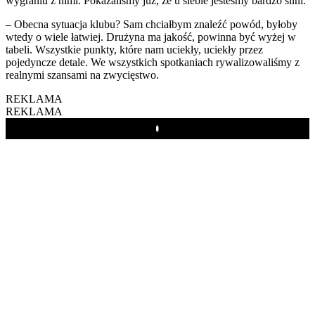
wygraniu z nimi. Pokazaliśmy już, że u siebie jesteśmy bardzo silni.
– Obecna sytuacja klubu? Sam chciałbym znaleźć powód, byłoby
wtedy o wiele łatwiej. Drużyna ma jakość, powinna być wyżej w
tabeli. Wszystkie punkty, które nam uciekły, uciekły przez
pojedyncze detale. We wszystkich spotkaniach rywalizowaliśmy z
realnymi szansami na zwycięstwo.
REKLAMA
REKLAMA
Play