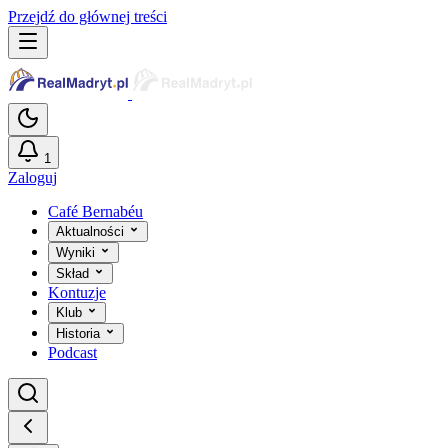
Przejdź do głównej treści
1
Zaloguj
Café Bernabéu
Aktualności
Wyniki
Skład
Kontuzje
Klub
Historia
Podcast