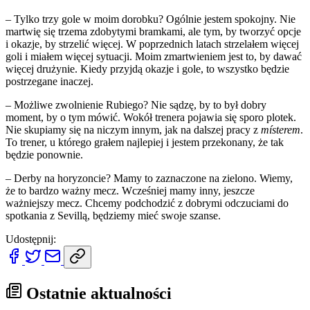
– Tylko trzy gole w moim dorobku? Ogólnie jestem spokojny. Nie
martwię się trzema zdobytymi bramkami, ale tym, by tworzyć opcje
i okazje, by strzelić więcej. W poprzednich latach strzelałem więcej
goli i miałem więcej sytuacji. Moim zmartwieniem jest to, by dawać
więcej drużynie. Kiedy przyjdą okazje i gole, to wszystko będzie
postrzegane inaczej.
– Możliwe zwolnienie Rubiego? Nie sądzę, by to był dobry
moment, by o tym mówić. Wokół trenera pojawia się sporo plotek.
Nie skupiamy się na niczym innym, jak na dalszej pracy z
místerem
.
To trener, u którego grałem najlepiej i jestem przekonany, że tak
będzie ponownie.
– Derby na horyzoncie? Mamy to zaznaczone na zielono. Wiemy,
że to bardzo ważny mecz. Wcześniej mamy inny, jeszcze
ważniejszy mecz. Chcemy podchodzić z dobrymi odczuciami do
spotkania z Sevillą, będziemy mieć swoje szanse.
Udostępnij:
Ostatnie aktualności