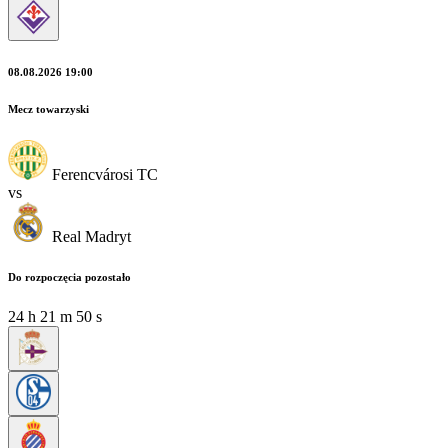
08.08.2026 19:00
Mecz towarzyski
Ferencvárosi TC
vs
Real Madryt
Do rozpoczęcia pozostało
24
h
21
m
48
s