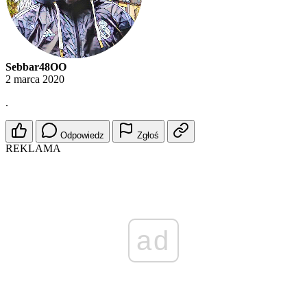
Sebbar48OO
2 marca 2020
.
Odpowiedz
Zgłoś
REKLAMA
ad