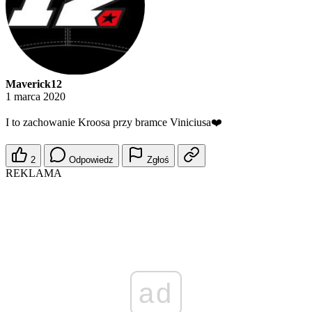
Maverick12
1 marca 2020
I to zachowanie Kroosa przy bramce Viniciusa❤️
2
Odpowiedz
Zgłoś
REKLAMA
ad