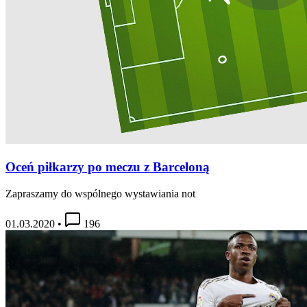
Oceń piłkarzy po meczu z Barceloną
Zapraszamy do wspólnego wystawiania not
01.03.2020
•
196