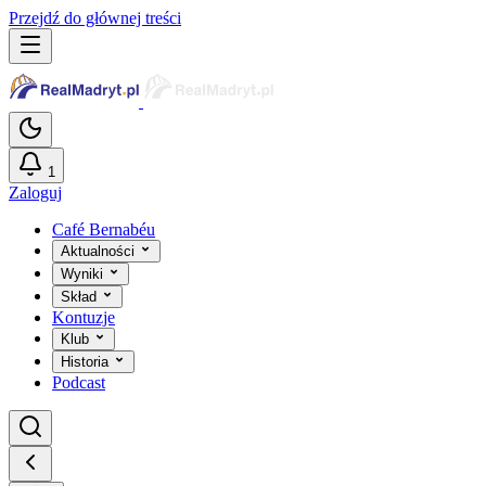
Przejdź do głównej treści
1
Zaloguj
Café Bernabéu
Aktualności
Wyniki
Skład
Kontuzje
Klub
Historia
Podcast