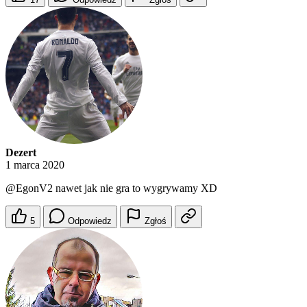
Dezert
1 marca 2020
@EgonV2
nawet jak nie gra to wygrywamy XD
5
Odpowiedz
Zgłoś