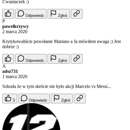
Cwaniaczek :)
Odpowiedz
Zgłoś
P
pawelkrzywy
2 marca 2020
Krytykowaliście powołanie Mariano a Ja mówiłem uwaga ;) Jest
dobrze :)
Odpowiedz
Zgłoś
A
adsz731
1 marca 2020
Szkoda że w tym skrócie nie było akcji Marcelo vs Messi...
3
Odpowiedz
Zgłoś