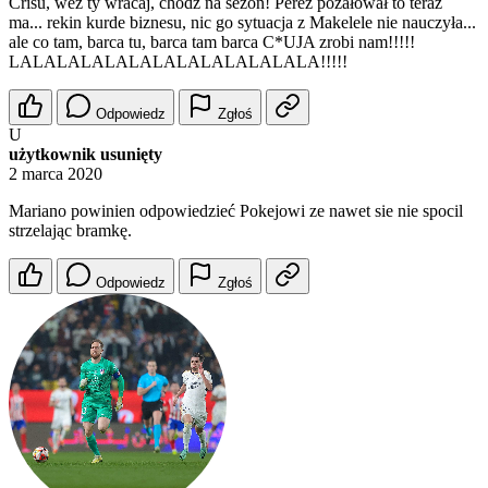
Crisu, weź ty wracaj, chodź na sezon! Perez pożałował to teraz
ma... rekin kurde biznesu, nic go sytuacja z Makelele nie nauczyła...
ale co tam, barca tu, barca tam barca C*UJA zrobi nam!!!!!
LALALALALALALALALALALALALA!!!!!
Odpowiedz
Zgłoś
U
użytkownik usunięty
2 marca 2020
Mariano powinien odpowiedzieć Pokejowi ze nawet sie nie spocil
strzelając bramkę.
Odpowiedz
Zgłoś