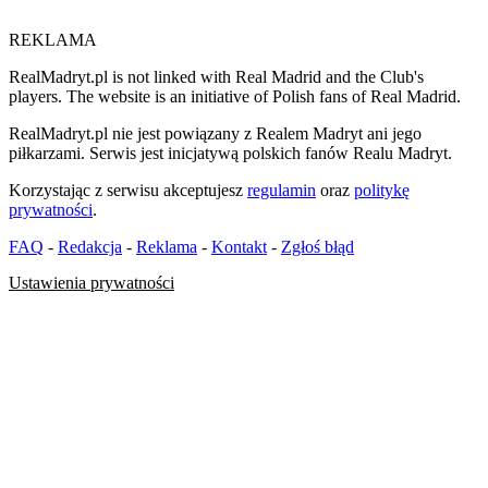
REKLAMA
RealMadryt.pl is not linked with Real Madrid and the Club's
players. The website is an initiative of Polish fans of Real Madrid.
RealMadryt.pl nie jest powiązany z Realem Madryt ani jego
piłkarzami. Serwis jest inicjatywą polskich fanów Realu Madryt.
Korzystając z serwisu akceptujesz
regulamin
oraz
politykę
prywatności
.
FAQ
-
Redakcja
-
Reklama
-
Kontakt
-
Zgłoś błąd
Ustawienia prywatności