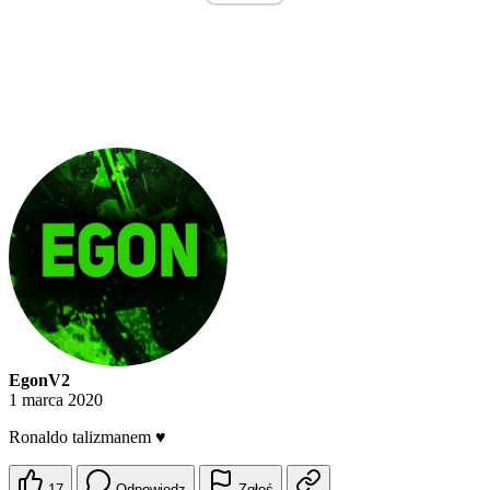
EgonV2
1 marca 2020
Ronaldo talizmanem ♥️
17
Odpowiedz
Zgłoś