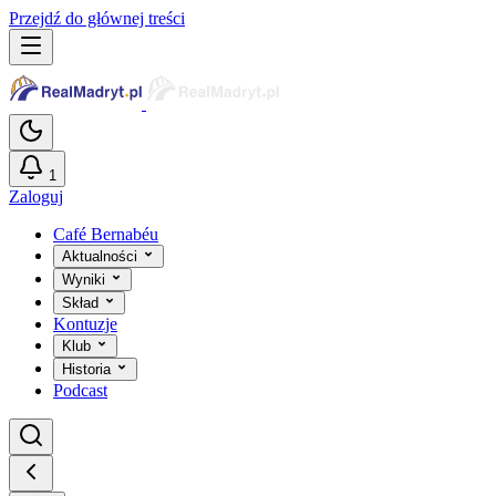
Przejdź do głównej treści
1
Zaloguj
Café Bernabéu
Aktualności
Wyniki
Skład
Kontuzje
Klub
Historia
Podcast