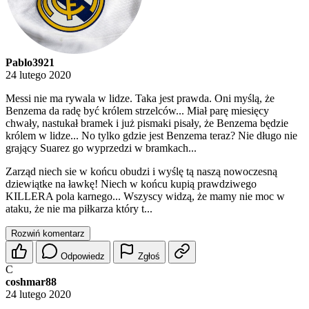
Pablo3921
24 lutego 2020
Messi nie ma rywala w lidze. Taka jest prawda. Oni myślą, że
Benzema da radę być królem strzelców... Miał parę miesięcy
chwały, nastukał bramek i już pismaki pisały, że Benzema będzie
królem w lidze... No tylko gdzie jest Benzema teraz? Nie długo nie
grający Suarez go wyprzedzi w bramkach...
Zarząd niech sie w końcu obudzi i wyślę tą naszą nowoczesną
dziewiątke na ławkę! Niech w końcu kupią prawdziwego
KILLERA pola karnego... Wszyscy widzą, że mamy nie moc w
ataku, że nie ma piłkarza który t...
Rozwiń komentarz
Odpowiedz
Zgłoś
C
coshmar88
24 lutego 2020