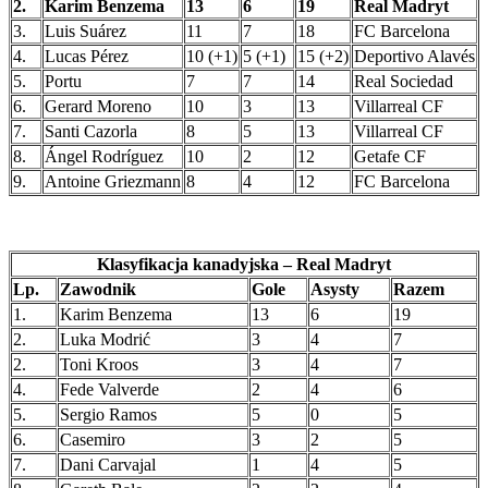
2.
Karim Benzema
13
6
19
Real Madryt
3.
Luis Suárez
11
7
18
FC Barcelona
4.
Lucas Pérez
10 (+1)
5 (+1)
15 (+2)
Deportivo Alavés
5.
Portu
7
7
14
Real Sociedad
6.
Gerard Moreno
10
3
13
Villarreal CF
7.
Santi Cazorla
8
5
13
Villarreal CF
8.
Ángel Rodríguez
10
2
12
Getafe CF
9.
Antoine Griezmann
8
4
12
FC Barcelona
Klasyfikacja kanadyjska – Real Madryt
Lp.
Zawodnik
Gole
Asysty
Razem
1.
Karim Benzema
13
6
19
2.
Luka Modrić
3
4
7
2.
Toni Kroos
3
4
7
4.
Fede Valverde
2
4
6
5.
Sergio Ramos
5
0
5
6.
Casemiro
3
2
5
7.
Dani Carvajal
1
4
5