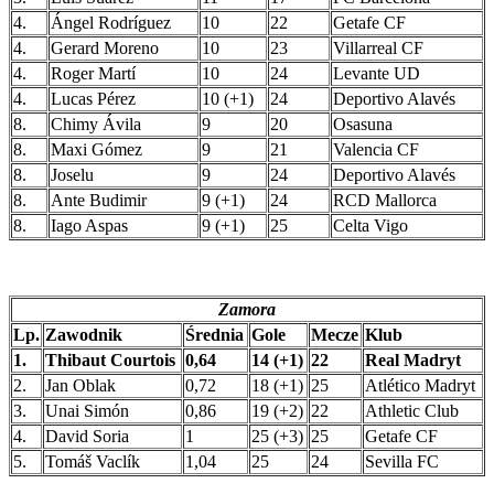
4.
Ángel Rodríguez
10
22
Getafe CF
4.
Gerard Moreno
10
23
Villarreal CF
4.
Roger Martí
10
24
Levante UD
4.
Lucas Pérez
10 (+1)
24
Deportivo Alavés
8.
Chimy Ávila
9
20
Osasuna
8.
Maxi Gómez
9
21
Valencia CF
8.
Joselu
9
24
Deportivo Alavés
8.
Ante Budimir
9 (+1)
24
RCD Mallorca
8.
Iago Aspas
9 (+1)
25
Celta Vigo
Zamora
Lp.
Zawodnik
Średnia
Gole
Mecze
Klub
1.
Thibaut Courtois
0,64
14 (+1)
22
Real Madryt
2.
Jan Oblak
0,72
18 (+1)
25
Atlético Madryt
3.
Unai Simón
0,86
19 (+2)
22
Athletic Club
4.
David Soria
1
25 (+3)
25
Getafe CF
5.
Tomáš Vaclík
1,04
25
24
Sevilla FC