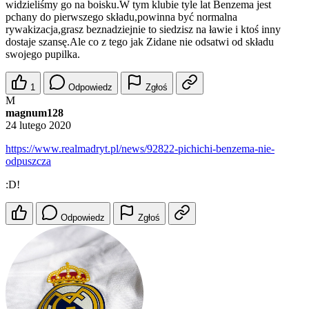
widzieliśmy go na boisku.W tym klubie tyle lat Benzema jest
pchany do pierwszego składu,powinna być normalna
rywakizacja,grasz beznadziejnie to siedzisz na ławie i ktoś inny
dostaje szansę.Ale co z tego jak Zidane nie odsatwi od składu
swojego pupilka.
1
Odpowiedz
Zgłoś
M
magnum128
24 lutego 2020
https://www.realmadryt.pl/news/92822-pichichi-benzema-nie-
odpuszcza
:D!
Odpowiedz
Zgłoś