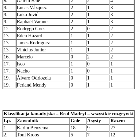
8.
Gareth Bale
2
2
4
9.
Lucas Vázquez
2
1
3
9.
Luka Jović
2
1
3
9.
Raphaël Varane
2
1
3
12.
Rodrygo Goes
2
0
2
13.
Eden Hazard
1
1
2
13.
James Rodríguez
1
1
2
13.
Vinícius Júnior
1
1
2
16.
Marcelo
0
2
2
17.
Isco
1
0
1
17.
Nacho
1
0
1
19.
Álvaro Odriozola
0
1
1
19.
Ferland Mendy
0
1
1
Klasyfikacja kanadyjska – Real Madryt – wszystkie rozgrywki
Lp.
Zawodnik
Gole
Asysty
Razem
1.
Karim Benzema
18
9
27
2.
Toni Kroos
5
7
12