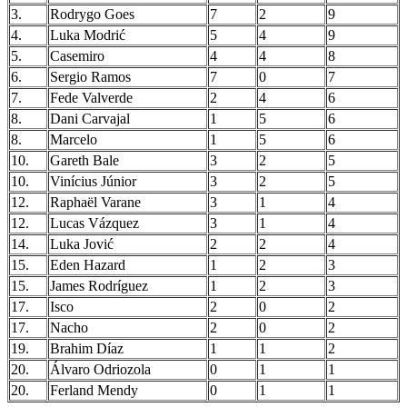
3.
Rodrygo Goes
7
2
9
4.
Luka Modrić
5
4
9
5.
Casemiro
4
4
8
6.
Sergio Ramos
7
0
7
7.
Fede Valverde
2
4
6
8.
Dani Carvajal
1
5
6
8.
Marcelo
1
5
6
10.
Gareth Bale
3
2
5
10.
Vinícius Júnior
3
2
5
12.
Raphaël Varane
3
1
4
12.
Lucas Vázquez
3
1
4
14.
Luka Jović
2
2
4
15.
Eden Hazard
1
2
3
15.
James Rodríguez
1
2
3
17.
Isco
2
0
2
17.
Nacho
2
0
2
19.
Brahim Díaz
1
1
2
20.
Álvaro Odriozola
0
1
1
20.
Ferland Mendy
0
1
1