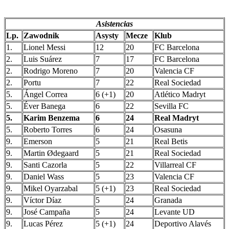
Asistencias
Lp.
Zawodnik
Asysty
Mecze
Klub
1.
Lionel Messi
12
20
FC Barcelona
2.
Luis Suárez
7
17
FC Barcelona
2.
Rodrigo Moreno
7
20
Valencia CF
2.
Portu
7
22
Real Sociedad
5.
Ángel Correa
6 (+1)
20
Atlético Madryt
5.
Éver Banega
6
22
Sevilla FC
5.
Karim Benzema
6
24
Real Madryt
5.
Roberto Torres
6
24
Osasuna
9.
Emerson
5
21
Real Betis
9.
Martin Ødegaard
5
21
Real Sociedad
9.
Santi Cazorla
5
22
Villarreal CF
9.
Daniel Wass
5
23
Valencia CF
9.
Mikel Oyarzabal
5 (+1)
23
Real Sociedad
9.
Víctor Díaz
5
24
Granada
9.
José Campaña
5
24
Levante UD
9.
Lucas Pérez
5 (+1)
24
Deportivo Alavés