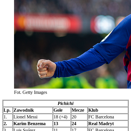
Fot. Getty Images
Pichichi
Lp.
Zawodnik
Gole
Mecze
Klub
1.
Lionel Messi
18 (+4)
20
FC Barcelona
2.
Karim Benzema
13
24
Real Madryt
3.
Luis Suárez
11
17
FC Barcelona