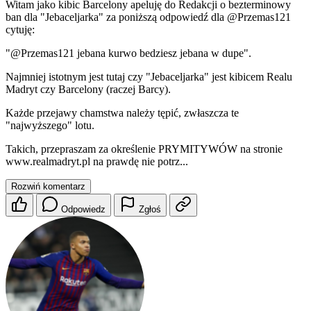
Witam jako kibic Barcelony apeluję do Redakcji o bezterminowy
ban dla "Jebaceljarka" za poniższą odpowiedź dla
@Przemas121
cytuję:
"
@Przemas121
jebana kurwo bedziesz jebana w dupe".
Najmniej istotnym jest tutaj czy "Jebaceljarka" jest kibicem Realu
Madryt czy Barcelony (raczej Barcy).
Każde przejawy chamstwa należy tępić, zwłaszcza te
"najwyższego" lotu.
Takich, przepraszam za określenie PRYMITYWÓW na stronie
www.realmadryt.pl na prawdę nie potrz...
Rozwiń komentarz
Odpowiedz
Zgłoś