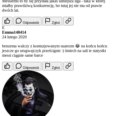
Messiemu to by się przydała jakaś silniejsza liga - taka w której
miałby prawdziwą konkurencję, bo tutaj jej nie ma od prawie
dwóch lat.
Odpowiedz
Zgłoś
E
Emma140414
24 lutego 2020
benzema walczy z kontuzjowanym suarezm 😂 na końcu końcu
jeszcze go urugwajczyk prześcignie :) śmiech na sali te statystki
messi ciągnie same barce
Odpowiedz
Zgłoś