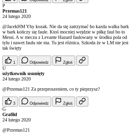
P
Przemas121
24 lutego 2020
@JacekHM
Yhy kozak. Nie da się zatrzymać bo kazda walka bark
w bark kończy się faule. Ktoś mocniej wejdzie w piłkę faul bo to
Messi. A w meczu z Levante Hazard faulowany w środku pola od
tylu i nawet faulu nie ma. Tu jest różnica. Szkoda że w LM nie jest
tak święty
1
Odpowiedz
Zgłoś
U
użytkownik usunięty
24 lutego 2020
@Przemas121
Za przeproszeniem, co ty pieprzysz?
3
Odpowiedz
Zgłoś
G
Grafild
24 lutego 2020
@Przemas121