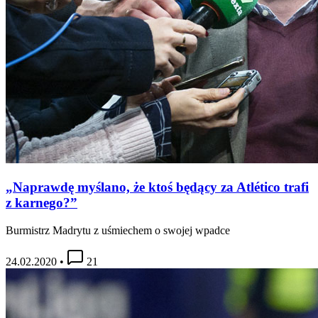
„Naprawdę myślano, że ktoś będący za Atlético trafi
z karnego?”
Burmistrz Madrytu z uśmiechem o swojej wpadce
24.02.2020
•
21