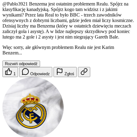
@Pablo3921
Benzema jest ostatnim problemem Realu. Spójrz na
klasyfikację kanadyjską. Spójrz kogo tam widzisz i z jakimi
wynikami? Przez lata Real to było BBC - trzech zawodników
ofensywnych z dobrymi liczbami, gdzie jeden miał liczy kosmiczne.
Dzisiaj liczby ma Benzema (który w ostatnich dziewięciu meczach
zaliczył gola i asystę). A w lidze najlepszy skrzydłowy pod koniec
lutego ma 2 gole i 2 asysty i jest nim niegrający Gareth Bale.
Więc sorry, ale głównym problemem Realu nie jest Karim
Benzem...
Rozwiń odpowiedź
1
Odpowiedz
Zgłoś