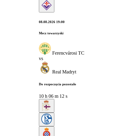
08.08.2026 19:00
Mecz towarzyski
Ferencvárosi TC
vs
Real Madryt
Do rozpoczęcia pozostało
10
h
06
m
11
s