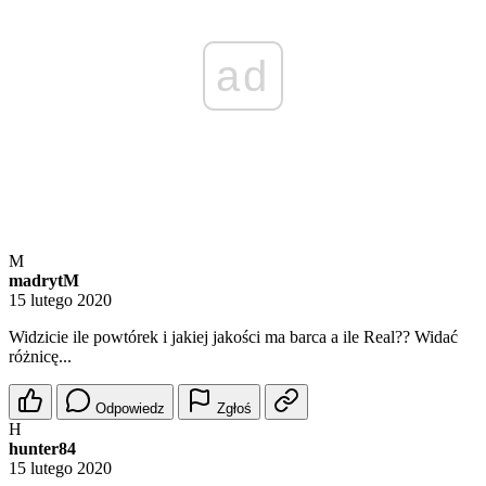
ad
M
madrytM
15 lutego 2020
Widzicie ile powtórek i jakiej jakości ma barca a ile Real?? Widać
różnicę...
Odpowiedz
Zgłoś
H
hunter84
15 lutego 2020