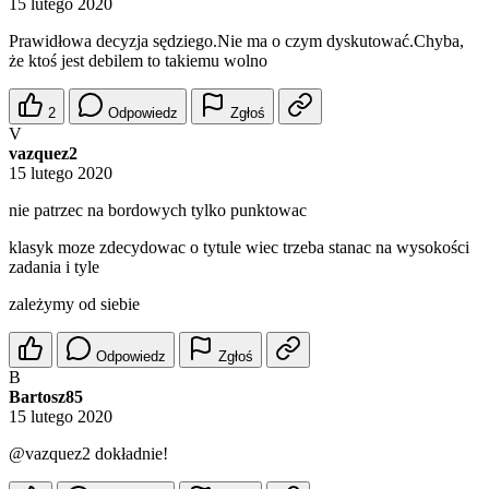
15 lutego 2020
Prawidłowa decyzja sędziego.Nie ma o czym dyskutować.Chyba,
że ktoś jest debilem to takiemu wolno
2
Odpowiedz
Zgłoś
V
vazquez2
15 lutego 2020
nie patrzec na bordowych tylko punktowac
klasyk moze zdecydowac o tytule wiec trzeba stanac na wysokości
zadania i tyle
zależymy od siebie
Odpowiedz
Zgłoś
B
Bartosz85
15 lutego 2020
@vazquez2
dokładnie!