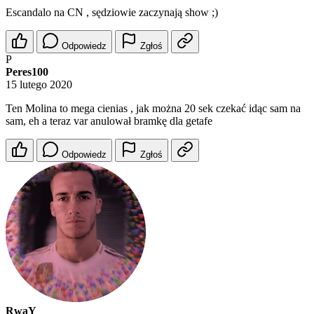
Escandalo na CN , sędziowie zaczynają show ;)
Odpowiedz
Zgłoś
P
Peres100
15 lutego 2020
Ten Molina to mega cienias , jak można 20 sek czekać idąc sam na
sam, eh a teraz var anulował bramkę dla getafe
Odpowiedz
Zgłoś
RwaY