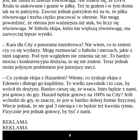
jest, ale futbol to zawsze równowaga. Nie zmieni się, że DNA
Realu to atakowanie i granie w piłkę. Też tu grałem i w tym domu
tak na to patrzymy. Zawsze jednak patrzyłem też na to, że piłka
równowaga i trzeba ciężko pracować w obronie. Nie mogę
powiedzieć, że obrona jest ważniejsza niż atak, bo liczy się
równowaga. W futbolu ekipa, która ma większą równowagę, ma
zazwyczaj lepsze wyniki.
– Kara dla City a panorama transferowa? Nie wiem, co to zmieni
czy co się wydarzy. Mogę rozmawiać o futbolu i meczach, jakie z
nimi zagramy. Pod tym względem nie zmienia się nic. To bardzo
mocna i konkurencyjna drużyna, to się nie zmieni. Teraz jednak
moim jedynym problemem jest jutrzejszy mecz.
– Co zyskuje ekipa z Hazardem? Wiemy, co zyskuje ekipa z
Edenem i dlatego go kupiliśmy. To wielki zawodnik i to czas, by
wrócił do drużyny. Bardzo cieszę się, że wraca. Jutro będzie z nami,
jest gotowy do gry. Hazard będzie gotowy na 100% na City? Jeśli
wchodzi do gry, to znaczy, że jest w bardzo dobrej formie fizycznej.
Wiecie jednak, że nie grał 3 miesiące i to będzie też kwestia rytmu.
Fizycznie jest jednak gotowy, by być z nami.
REKLAMA
REKLAMA
Play