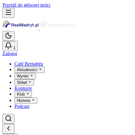
Przejdź do głównej treści
1
Zaloguj
Café Bernabéu
Aktualności
Wyniki
Skład
Kontuzje
Klub
Historia
Podcast