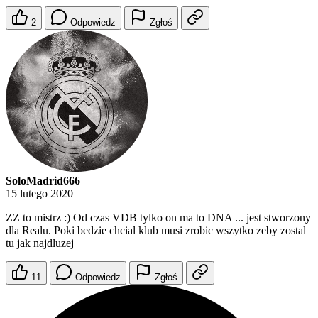
2
Odpowiedz
Zgłoś
SoloMadrid666
15 lutego 2020
ZZ to mistrz :) Od czas VDB tylko on ma to DNA ... jest stworzony
dla Realu. Poki bedzie chcial klub musi zrobic wszytko zeby zostal
tu jak najdluzej
11
Odpowiedz
Zgłoś