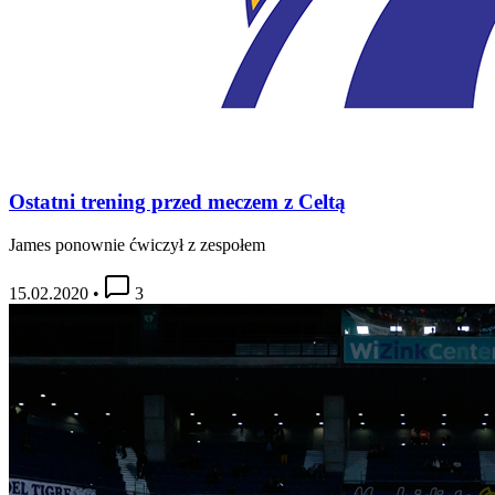
Ostatni trening przed meczem z Celtą
James ponownie ćwiczył z zespołem
15.02.2020
•
3