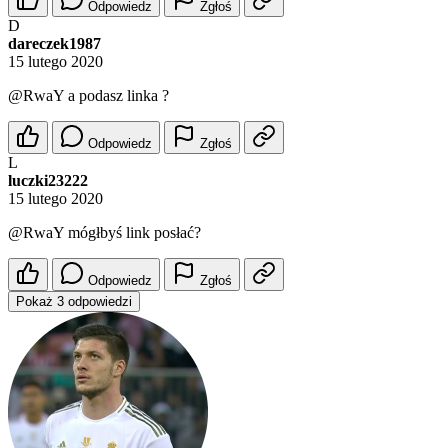
Odpowiedz
Zgłoś
D
dareczek1987
15 lutego 2020
@RwaY
a podasz linka ?
Odpowiedz
Zgłoś
L
luczki23222
15 lutego 2020
@RwaY
mógłbyś link posłać?
Odpowiedz
Zgłoś
Pokaż 3 odpowiedzi