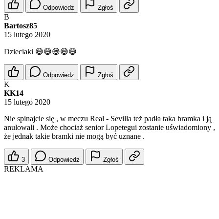
Odpowiedz
Zgłoś
B
Bartosz85
15 lutego 2020
Dzieciaki 😅😅😅😅😅
Odpowiedz
Zgłoś
K
KK14
15 lutego 2020
Nie spinajcie się , w meczu Real - Sevilla też padła taka bramka i ją
anulowali . Może chociaż senior Lopetegui zostanie uświadomiony ,
że jednak takie bramki nie mogą być uznane .
3
Odpowiedz
Zgłoś
REKLAMA