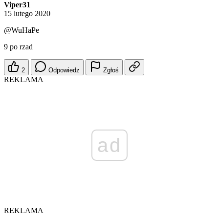
Viper31
15 lutego 2020
@WuHaPe
9 po rzad
2
Odpowiedz
Zgłoś
REKLAMA
ad
REKLAMA