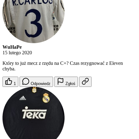
WuHaPe
15 lutego 2020
Który to już mecz z rzędu na C+? Czas rezygnować z Eleven
chyba.
1
Odpowiedz
Zgłoś