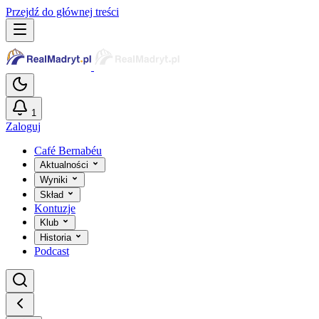
Przejdź do głównej treści
1
Zaloguj
Café Bernabéu
Aktualności
Wyniki
Skład
Kontuzje
Klub
Historia
Podcast