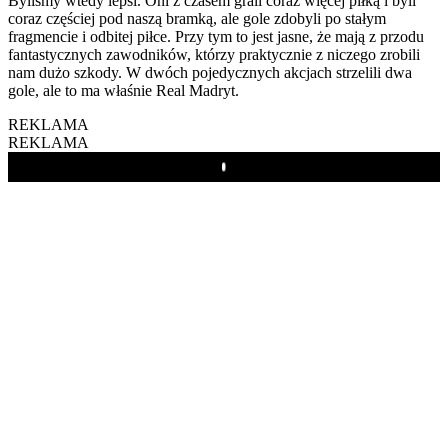
Byliśmy wtedy lepsi. Oni z czasem grali coraz więcej piłką i byli
coraz częściej pod naszą bramką, ale gole zdobyli po stałym
fragmencie i odbitej piłce. Przy tym to jest jasne, że mają z przodu
fantastycznych zawodników, którzy praktycznie z niczego zrobili
nam dużo szkody. W dwóch pojedycznych akcjach strzelili dwa
gole, ale to ma właśnie Real Madryt.
REKLAMA
REKLAMA
Play