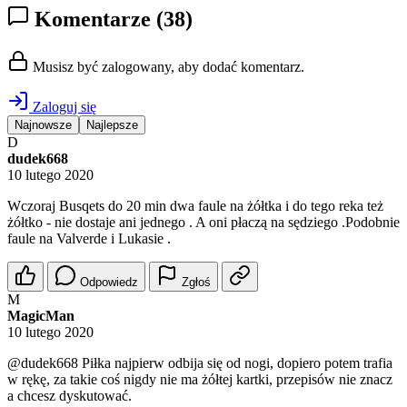
Komentarze
(38)
Musisz być zalogowany, aby dodać komentarz.
Zaloguj się
Najnowsze
Najlepsze
D
dudek668
10 lutego 2020
Wczoraj Busqets do 20 min dwa faule na żółtka i do tego reka też
żółtko - nie dostaje ani jednego . A oni płaczą na sędziego .Podobnie
faule na Valverde i Lukasie .
Odpowiedz
Zgłoś
M
MagicMan
10 lutego 2020
@dudek668
Piłka najpierw odbija się od nogi, dopiero potem trafia
w rękę, za takie coś nigdy nie ma żółtej kartki, przepisów nie znacz
a chcesz dyskutować.