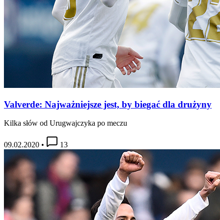
Valverde: Najważniejsze jest, by biegać dla drużyny
Kilka słów od Urugwajczyka po meczu
09.02.2020
•
13