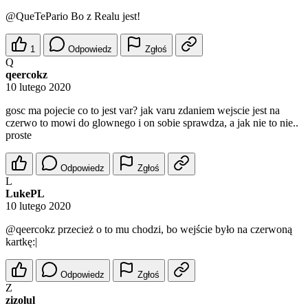
@QueTePario
Bo z Realu jest!
1
Odpowiedz
Zgłoś
Q
qeercokz
10 lutego 2020
gosc ma pojecie co to jest var? jak varu zdaniem wejscie jest na
czerwo to mowi do glownego i on sobie sprawdza, a jak nie to nie..
proste
Odpowiedz
Zgłoś
L
LukePL
10 lutego 2020
@qeercokz
przecież o to mu chodzi, bo wejście było na czerwoną
kartkę:|
Odpowiedz
Zgłoś
Z
zizolul