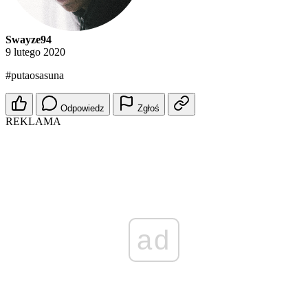
Swayze94
9 lutego 2020
#putaosasuna
Odpowiedz
Zgłoś
REKLAMA
ad