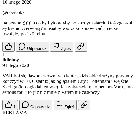
10 lutego 2020
@qeercokz
na pewno ;))))) a co by było gdyby po każdym starciu ktoś zgłaszał
sędziemu czerwoną? musiałby wszystko sprawdzać? mecze
trwałyby po 120 minut...
Odpowiedz
Zgłoś
L
littleboy
9 lutego 2020
VAR boi się dawać czerwonych kartek, dziś obie drużyny powinny
kończyć w 10. Ostatnio jak oglądałem City : Tottenham i wejście
Sterliga (kto oglądał ten wie). Jak zobaczyłem komentarz Varu ,, no
serious foul" to juz nic mnie z Varem nie zaskoczy
1
Odpowiedz
Zgłoś
REKLAMA