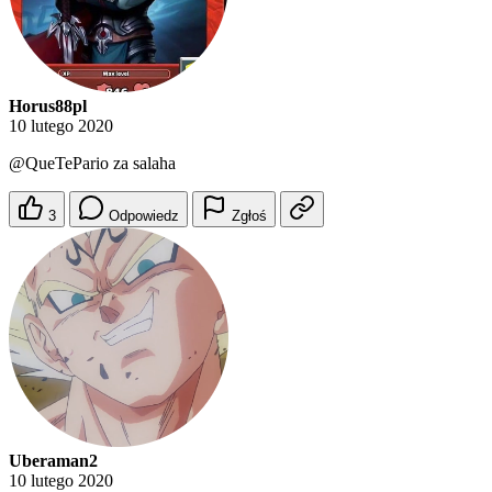
Horus88pl
10 lutego 2020
@QueTePario
za salaha
3
Odpowiedz
Zgłoś
Uberaman2
10 lutego 2020