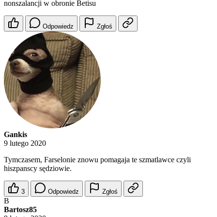
nonszalancji w obronie Betisu
Odpowiedz
Zgłoś
Gankis
9 lutego 2020
Tymczasem, Farselonie znowu pomagaja te szmatlawce czyli
hiszpanscy sędziowie.
3
Odpowiedz
Zgłoś
B
Bartosz85