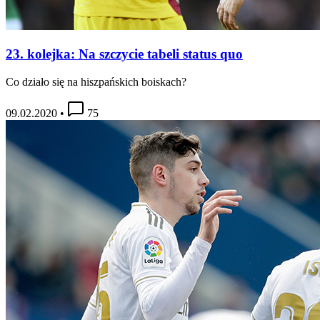
23. kolejka: Na szczycie tabeli status quo
Co działo się na hiszpańskich boiskach?
09.02.2020
•
75