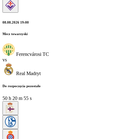
08.08.2026 19:00
Mecz towarzyski
Ferencvárosi TC
vs
Real Madryt
Do rozpoczęcia pozostało
50
h
20
m
54
s