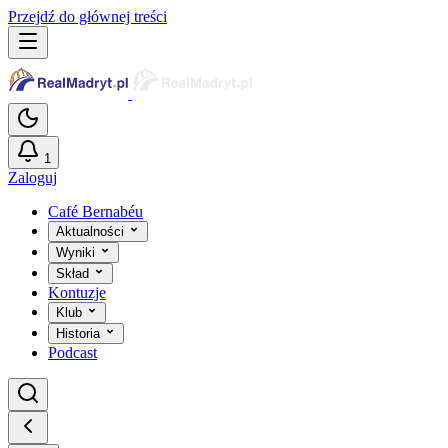
Przejdź do głównej treści
1
Zaloguj
Café Bernabéu
Aktualności
Wyniki
Skład
Kontuzje
Klub
Historia
Podcast