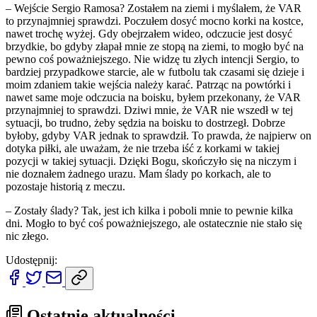
– Wejście Sergio Ramosa? Zostałem na ziemi i myślałem, że VAR
to przynajmniej sprawdzi. Poczułem dosyć mocno korki na kostce,
nawet trochę wyżej. Gdy obejrzałem wideo, odczucie jest dosyć
brzydkie, bo gdyby złapał mnie ze stopą na ziemi, to mogło być na
pewno coś poważniejszego. Nie widzę tu złych intencji Sergio, to
bardziej przypadkowe starcie, ale w futbolu tak czasami się dzieje i
moim zdaniem takie wejścia należy karać. Patrząc na powtórki i
nawet same moje odczucia na boisku, byłem przekonany, że VAR
przynajmniej to sprawdzi. Dziwi mnie, że VAR nie wszedł w tej
sytuacji, bo trudno, żeby sędzia na boisku to dostrzegł. Dobrze
byłoby, gdyby VAR jednak to sprawdził. To prawda, że najpierw on
dotyka piłki, ale uważam, że nie trzeba iść z korkami w takiej
pozycji w takiej sytuacji. Dzięki Bogu, skończyło się na niczym i
nie doznałem żadnego urazu. Mam ślady po korkach, ale to
pozostaje historią z meczu.
– Zostały ślady? Tak, jest ich kilka i poboli mnie to pewnie kilka
dni. Mogło to być coś poważniejszego, ale ostatecznie nie stało się
nic złego.
Udostępnij:
Ostatnie aktualności