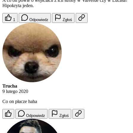
A co on powie o wejściach z ich strony w Valverde czy w Lucasa?
Hipokryta jeden.
1
Odpowiedz
Zgłoś
Trucha
9 lutego 2020
Co on płacze haha
Odpowiedz
Zgłoś