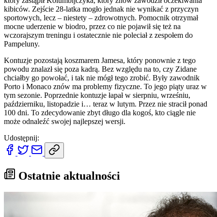
który zastąpił Kolumbijczyka, który znów zawodził oczekiwania
kibiców. Zejście 28-latka mogło jednak nie wynikać z przyczyn
sportowych, lecz – niestety – zdrowotnych. Pomocnik otrzymał
mocne uderzenie w biodro, przez co nie pojawił się też na
wczorajszym treningu i ostatecznie nie poleciał z zespołem do
Pampeluny.
Kontuzje pozostają koszmarem Jamesa, który ponownie z tego
powodu znalazł się poza kadrą. Bez względu na to, czy Zidane
chciałby go powołać, i tak nie mógł tego zrobić. Były zawodnik
Porto i Monaco znów ma problemy fizyczne. To jego piąty uraz w
tym sezonie. Poprzednie kontuzje łapał w sierpniu, wrześniu,
październiku, listopadzie i… teraz w lutym. Przez nie stracił ponad
100 dni. To zdecydowanie zbyt długo dla kogoś, kto ciągle nie
może odnaleźć swojej najlepszej wersji.
Udostępnij:
Ostatnie aktualności