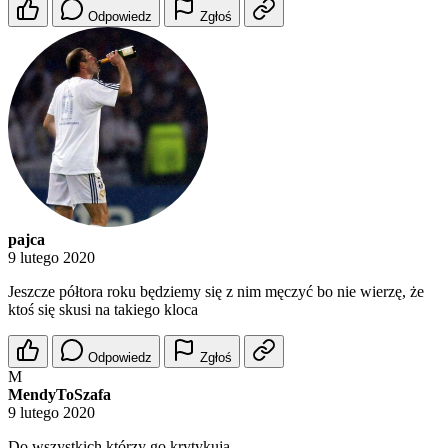
Odpowiedz
Zgłoś
pajca
9 lutego 2020
Jeszcze półtora roku będziemy się z nim męczyć bo nie wierzę, że
ktoś się skusi na takiego kloca
Odpowiedz
Zgłoś
M
MendyToSzafa
9 lutego 2020
Do wszystkich którzy go krytykują.