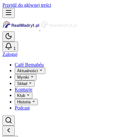
Przejdź do głównej treści
1
Zaloguj
Café Bernabéu
Aktualności
Wyniki
Skład
Kontuzje
Klub
Historia
Podcast