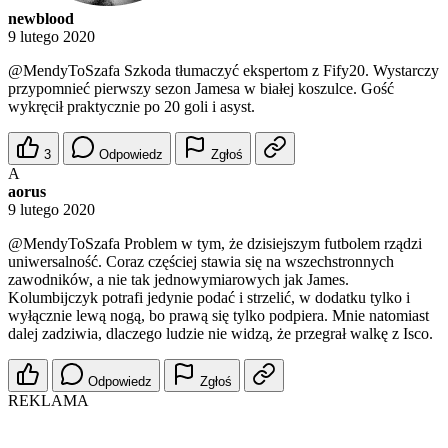
newblood
9 lutego 2020
@MendyToSzafa
Szkoda tłumaczyć ekspertom z Fify20. Wystarczy
przypomnieć pierwszy sezon Jamesa w białej koszulce. Gość
wykręcił praktycznie po 20 goli i asyst.
3
Odpowiedz
Zgłoś
A
aorus
9 lutego 2020
@MendyToSzafa
Problem w tym, że dzisiejszym futbolem rządzi
uniwersalność. Coraz częściej stawia się na wszechstronnych
zawodników, a nie tak jednowymiarowych jak James.
Kolumbijczyk potrafi jedynie podać i strzelić, w dodatku tylko i
wyłącznie lewą nogą, bo prawą się tylko podpiera. Mnie natomiast
dalej zadziwia, dlaczego ludzie nie widzą, że przegrał walkę z Isco.
Odpowiedz
Zgłoś
REKLAMA