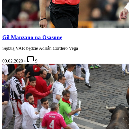
Gil Manzano na Osasunę
Sędzią VAR będzie Adrián Cordero Vega
09.02.2020
•
9