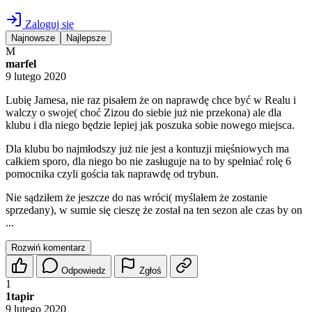
Zaloguj się
Najnowsze
Najlepsze
M
marfel
9 lutego 2020
Lubię Jamesa, nie raz pisałem że on naprawdę chce być w Realu i
walczy o swoje( choć Zizou do siebie już nie przekona) ale dla
klubu i dla niego będzie lepiej jak poszuka sobie nowego miejsca.
Dla klubu bo najmłodszy już nie jest a kontuzji mięśniowych ma
całkiem sporo, dla niego bo nie zasługuje na to by spełniać rolę 6
pomocnika czyli gościa tak naprawdę od trybun.
Nie sądziłem że jeszcze do nas wróci( myślałem że zostanie
sprzedany), w sumie się cieszę że został na ten sezon ale czas by on
...
Rozwiń komentarz
Odpowiedz
Zgłoś
1
1tapir
9 lutego 2020