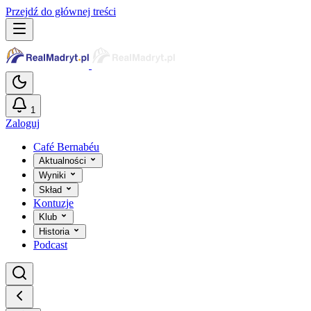
Przejdź do głównej treści
1
Zaloguj
Café Bernabéu
Aktualności
Wyniki
Skład
Kontuzje
Klub
Historia
Podcast