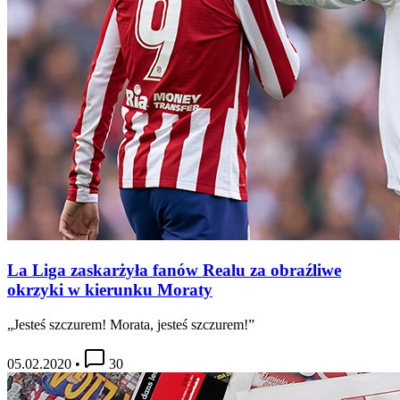
La Liga zaskarżyła fanów Realu za obraźliwe
okrzyki w kierunku Moraty
„Jesteś szczurem! Morata, jesteś szczurem!”
05.02.2020
•
30