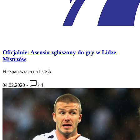
Oficjalnie: Asensio zgłoszony do gry w Lidze
Mistrzów
Hiszpan wraca na listę A
04.02.2020
•
44