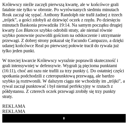
Królewscy nieźle zaczęli pierwszą kwartę, ale w końcówce grali
fatalnie nie tylko w obronie. Po wyrównanych siedmiu minutach
Reak zaczął się sypać. Anthony Randolph nie trafił żadnej z trzech
„trójek”, a gości zdobyli aż dziewięć oczek z rzędu. Po dziesięciu
minutach Baskonia prowadziła 19:14. Na samym początku drugiej
kwarty
Los Blancos
szybko odrobili straty, ale niemal równie
szybko ponownie pozwolili gościom na odskoczenie i utrzymanie
przewagi. Z dobrej strony pokazał się Facundo Campazzo, a dzięki
udanej końcówce Real po pierwszej połowie tracił do rywala już
tylko jeden punkt.
W trzeciej kwarcie Królewscy wyraźnie poprawili skuteczność i
grali intensywniej w defensywie. Wygrali ją pięcioma punktami
(16:11), choć ani razu nie trafili za trzy punkty (. Do ostatniej części
spotkania podchodzili z czteropunktową przewagą, ale bardzo
szybko ją roztrwonili. W dalszym ciągu nie wchodziły im „trójki”, a
rywal zaczął punktować i był niemal perfekcyjny w rzutach z
półdystansu. Z czterech oczek przewagi zrobiły się trzy punkty
straty.
REKLAMA
REKLAMA
Play