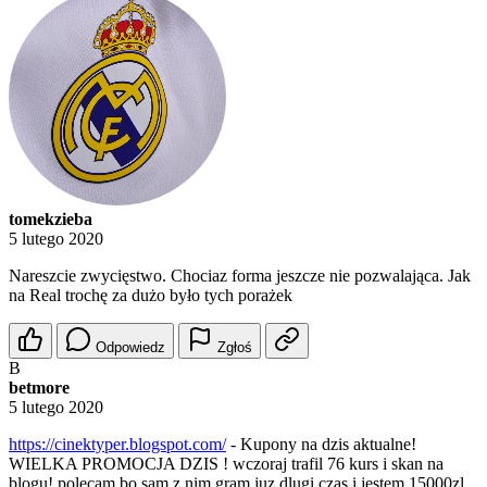
tomekzieba
5 lutego 2020
Nareszcie zwycięstwo. Chociaz forma jeszcze nie pozwalająca. Jak
na Real trochę za dużo było tych porażek
Odpowiedz
Zgłoś
B
betmore
5 lutego 2020
https://cinektyper.blogspot.com/
- Kupony na dzis aktualne!
WIELKA PROMOCJA DZIS ! wczoraj trafil 76 kurs i skan na
blogu! polecam bo sam z nim gram juz dlugi czas i jestem 15000zl