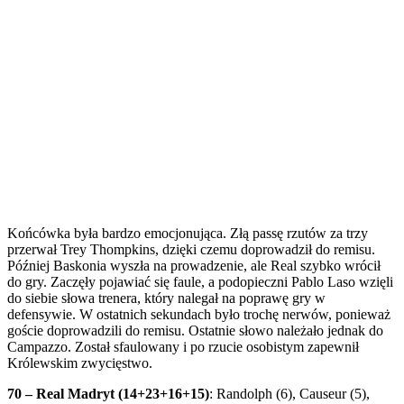
Końcówka była bardzo emocjonująca. Złą passę rzutów za trzy
przerwał Trey Thompkins, dzięki czemu doprowadził do remisu.
Później Baskonia wyszła na prowadzenie, ale Real szybko wrócił
do gry. Zaczęły pojawiać się faule, a podopieczni Pablo Laso wzięli
do siebie słowa trenera, który nalegał na poprawę gry w
defensywie. W ostatnich sekundach było trochę nerwów, ponieważ
goście doprowadzili do remisu. Ostatnie słowo należało jednak do
Campazzo. Został sfaulowany i po rzucie osobistym zapewnił
Królewskim zwycięstwo.
70 – Real Madryt (14+23+16+15)
: Randolph (6), Causeur (5),