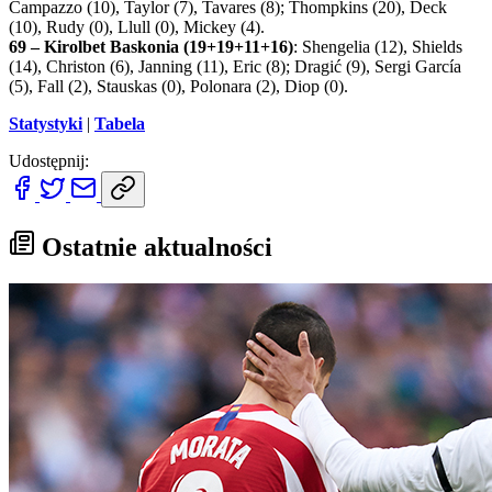
Campazzo (10), Taylor (7), Tavares (8); Thompkins (20), Deck
(10), Rudy (0), Llull (0), Mickey (4).
69 – Kirolbet Baskonia (19+19+11+16)
: Shengelia (12), Shields
(14), Christon (6), Janning (11), Eric (8); Dragić (9), Sergi García
(5), Fall (2), Stauskas (0), Polonara (2), Diop (0).
Statystyki
|
Tabela
Udostępnij:
Ostatnie aktualności