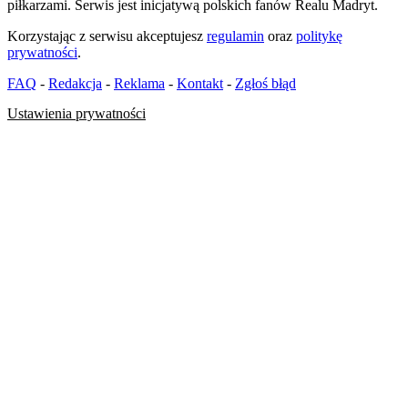
piłkarzami. Serwis jest inicjatywą polskich fanów Realu Madryt.
Korzystając z serwisu akceptujesz
regulamin
oraz
politykę
prywatności
.
FAQ
-
Redakcja
-
Reklama
-
Kontakt
-
Zgłoś błąd
Ustawienia prywatności