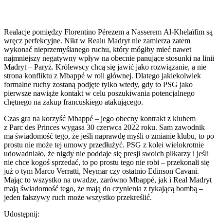
Realacje pomiędzy Florentino Pérezem a Nasserem Al-Khelaïfim są
wręcz perfekcyjne. Nikt w Realu Madryt nie zamierza zatem
wykonać nieprzemyślanego ruchu, który mógłby mieć nawet
najmniejszy negatywny wpływ na obecnie panujące stosunki na linii
Madryt – Paryż. Królewscy chcą się jawić jako rozwiązanie, a nie
strona konfliktu z Mbappé w roli głównej. Dlatego jakiekolwiek
formalne ruchy zostaną podjęte tylko wtedy, gdy to PSG jako
pierwsze nawiąże kontakt w celu poszukiwania potencjalnego
chętnego na zakup francuskiego atakującego.
Czas gra na korzyść Mbappé – jego obecny kontrakt z klubem
z Parc des Princes wygasa 30 czerwca 2022 roku. Sam zawodnik
ma świadomość tego, że jeśli naprawdę myśli o zmianie klubu, to po
prostu nie może tej umowy przedłużyć. PSG z kolei wielokrotnie
udowadniało, że nigdy nie poddaje się presji swoich piłkarzy i jeśli
nie chce kogoś sprzedać, to po prostu tego nie robi – przekonali się
już o tym Marco Verratti, Neymar czy ostatnio Edinson Cavani.
Mając to wszystko na uwadze, zarówno Mbappé, jak i Real Madryt
mają świadomość tego, że mają do czynienia z tykającą bombą –
jeden fałszywy ruch może wszystko przekreślić.
Udostępnij: