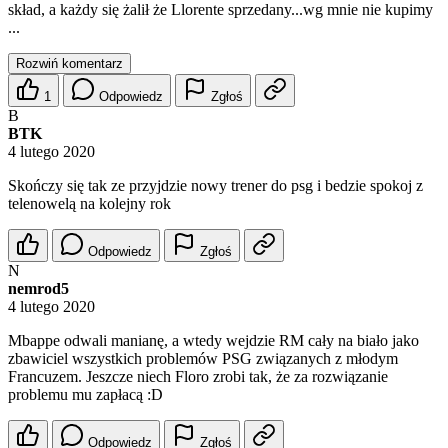
skład, a każdy się żalił że Llorente sprzedany...wg mnie nie kupimy
...
Rozwiń komentarz
1
Odpowiedz
Zgłoś
B
BTK
4 lutego 2020
Skończy się tak ze przyjdzie nowy trener do psg i bedzie spokoj z
telenowelą na kolejny rok
Odpowiedz
Zgłoś
N
nemrod5
4 lutego 2020
Mbappe odwali manianę, a wtedy wejdzie RM cały na biało jako
zbawiciel wszystkich problemów PSG związanych z młodym
Francuzem. Jeszcze niech Floro zrobi tak, że za rozwiązanie
problemu mu zapłacą :D
Odpowiedz
Zgłoś