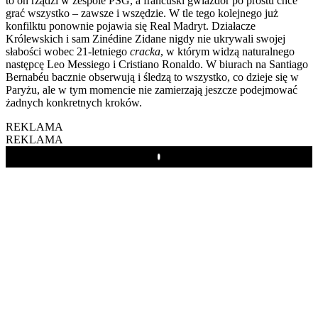
to on rządzi w zespole PSG, a francuski gwiazdor po prostu chce
grać wszystko – zawsze i wszędzie. W tle tego kolejnego już
konfilktu ponownie pojawia się Real Madryt. Działacze
Królewskich i sam Zinédine Zidane nigdy nie ukrywali swojej
słabości wobec 21-letniego
cracka
, w którym widzą naturalnego
następcę Leo Messiego i Cristiano Ronaldo. W biurach na Santiago
Bernabéu bacznie obserwują i śledzą to wszystko, co dzieje się w
Paryżu, ale w tym momencie nie zamierzają jeszcze podejmować
żadnych konkretnych kroków.
REKLAMA
REKLAMA
Play