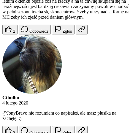
letnim okienku będzie coś na rzeczy a na ta chwilę skupiam się na
teraźniejszości jest bardziej ciekawa i zaczynamy powoli w chodzić
w pełni sezonu trzeba się skoncentrować żeby utrzymać ta formę na
MC żeby ich zjeść przed daniem głównym.
2
Odpowiedz
Zgłoś
Cthulhu
4 lutego 2020
@JonyBravo
nie rozumiem co napisałeś, ale masz plusika na
zachętę. :)
2
Odpowiedz
Zgłoś