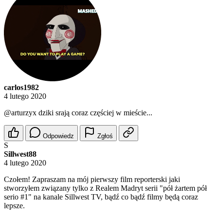
carlos1982
4 lutego 2020
@arturzyx
dziki srają coraz częściej w mieście...
Odpowiedz
Zgłoś
S
Sillwest88
4 lutego 2020
Czołem! Zapraszam na mój pierwszy film reporterski jaki
stworzyłem związany tylko z Realem Madryt serii "pół żartem pół
serio #1" na kanale Sillwest TV, bądź co bądź filmy będą coraz
lepsze.