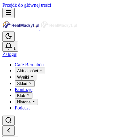
Przejdź do głównej treści
1
Zaloguj
Café Bernabéu
Aktualności
Wyniki
Skład
Kontuzje
Klub
Historia
Podcast