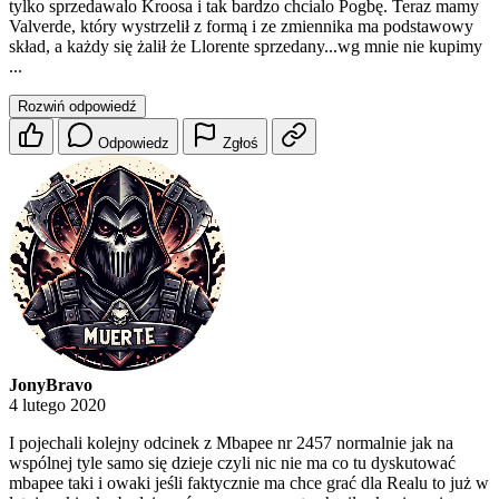
tylko sprzedawalo Kroosa i tak bardzo chcialo Pogbę. Teraz mamy
Valverde, który wystrzelił z formą i ze zmiennika ma podstawowy
skład, a każdy się żalił że Llorente sprzedany...wg mnie nie kupimy
...
Rozwiń odpowiedź
Odpowiedz
Zgłoś
JonyBravo
4 lutego 2020
I pojechali kolejny odcinek z Mbapee nr 2457 normalnie jak na
wspólnej tyle samo się dzieje czyli nic nie ma co tu dyskutować
mbapee taki i owaki jeśli faktycznie ma chce grać dla Realu to już w