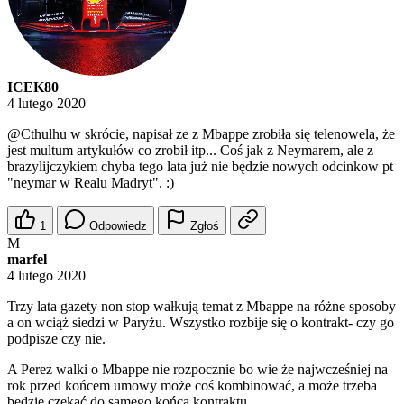
ICEK80
4 lutego 2020
@Cthulhu
w skrócie, napisał ze z Mbappe zrobiła się telenowela, że
jest multum artykułów co zrobił itp... Coś jak z Neymarem, ale z
brazylijczykiem chyba tego lata już nie będzie nowych odcinkow pt
"neymar w Realu Madryt". :)
1
Odpowiedz
Zgłoś
M
marfel
4 lutego 2020
Trzy lata gazety non stop wałkują temat z Mbappe na różne sposoby
a on wciąż siedzi w Paryżu. Wszystko rozbije się o kontrakt- czy go
podpisze czy nie.
A Perez walki o Mbappe nie rozpocznie bo wie że najwcześniej na
rok przed końcem umowy może coś kombinować, a może trzeba
będzie czekać do samego końca kontraktu.