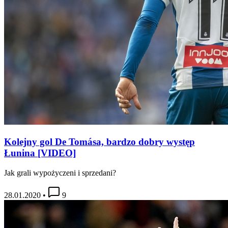
Kolejny gol De Tomása, bardzo dobry występ
Łunina [VIDEO]
Jak grali wypożyczeni i sprzedani?
28.01.2020
•
9