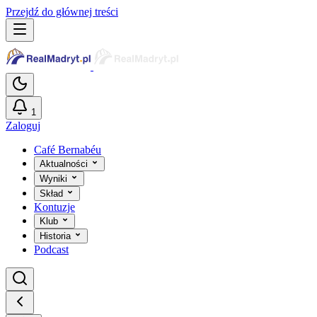
Przejdź do głównej treści
1
Zaloguj
Café Bernabéu
Aktualności
Wyniki
Skład
Kontuzje
Klub
Historia
Podcast