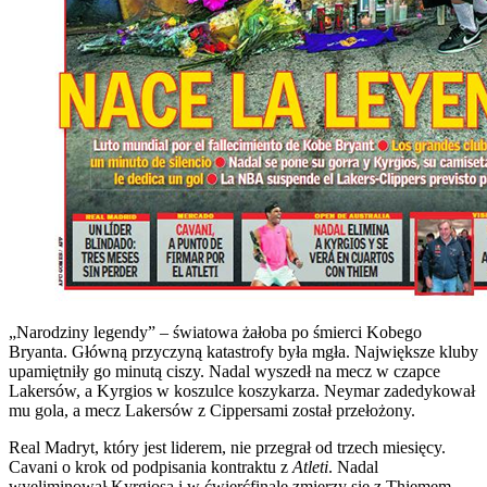
„Narodziny legendy” – światowa żałoba po śmierci Kobego
Bryanta. Główną przyczyną katastrofy była mgła. Największe kluby
upamiętniły go minutą ciszy. Nadal wyszedł na mecz w czapce
Lakersów, a Kyrgios w koszulce koszykarza. Neymar zadedykował
mu gola, a mecz Lakersów z Cippersami został przełożony.
Real Madryt, który jest liderem, nie przegrał od trzech miesięcy.
Cavani o krok od podpisania kontraktu z
Atleti
. Nadal
wyeliminował Kyrgiosa i w ćwierćfinale zmierzy się z Thiemem.