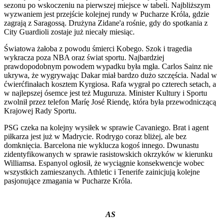
sezonu po wskoczeniu na pierwszej miejsce w tabeli. Najbliższym
wyzwaniem jest przejście kolejnej rundy w Pucharze Króla, gdzie
zagrają z Saragossą. Drużyna Zidane'a rośnie, gdy do spotkania z
City Guardioli zostaje już niecały miesiąc.
Światowa żałoba z powodu śmierci Kobego. Szok i tragedia
wykracza poza NBA oraz świat sportu. Najbardziej
prawdopodobnym powodem wypadku była mgła. Carlos Sainz nie
ukrywa, że wygrywając Dakar miał bardzo dużo szczęścia. Nadal w
ćwierćfinałach kosztem Kyrgiosa. Rafa wygrał po czterech setach, a
w najlepszej ósemce jest też Muguruza. Minister Kultury i Sportu
zwolnił przez telefon Maríę José Riendę, która była przewodniczącą
Krajowej Rady Sportu.
PSG czeka na kolejny wysiłek w sprawie Cavaniego. Brat i agent
piłkarza jest już w Madrycie. Rodrygo coraz bliżej, ale bez
domknięcia. Barcelona nie wyklucza kogoś innego. Dwunastu
zidentyfikowanych w sprawie rasistowskich okrzyków w kierunku
Williamsa. Espanyol ogłosił, że wyciągnie konsekwencje wobec
wszystkich zamieszanych. Athletic i Tenerife zainicjują kolejne
pasjonujące zmagania w Pucharze Króla.
AS