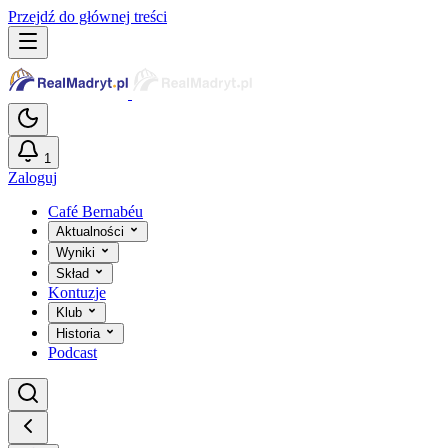
Przejdź do głównej treści
1
Zaloguj
Café Bernabéu
Aktualności
Wyniki
Skład
Kontuzje
Klub
Historia
Podcast