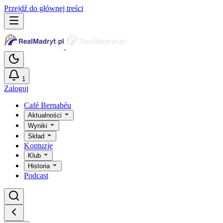
Przejdź do głównej treści
1
Zaloguj
Café Bernabéu
Aktualności
Wyniki
Skład
Kontuzje
Klub
Historia
Podcast