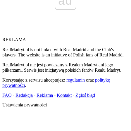
ad
REKLAMA
RealMadryt.pl is not linked with Real Madrid and the Club's
players. The website is an initiative of Polish fans of Real Madrid.
RealMadryt.pl nie jest powiązany z Realem Madryt ani jego
piłkarzami. Serwis jest inicjatywą polskich fanów Realu Madryt.
Korzystając z serwisu akceptujesz
regulamin
oraz
politykę
prywatności
.
FAQ
-
Redakcja
-
Reklama
-
Kontakt
-
Zgłoś błąd
Ustawienia prywatności