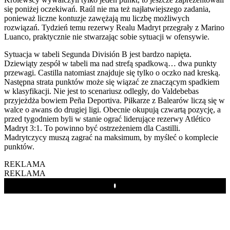
się poniżej oczekiwań. Raúl nie ma też najłatwiejszego zadania,
ponieważ liczne kontuzje zawężają mu liczbę możliwych
rozwiązań. Tydzień temu rezerwy Realu Madryt przegrały z Marino
Luanco, praktycznie nie stwarzając sobie sytuacji w ofensywie.
Sytuacja w tabeli Segunda División B jest bardzo napięta.
Dziewiąty zespół w tabeli ma nad strefą spadkową… dwa punkty
przewagi. Castilla natomiast znajduje się tylko o oczko nad kreską.
Następna strata punktów może się wiązać ze znaczącym spadkiem
w klasyfikacji. Nie jest to scenariusz odległy, do Valdebebas
przyjeżdża bowiem Peña Deportiva. Piłkarze z Balearów liczą się w
walce o awans do drugiej ligi. Obecnie okupują czwartą pozycję, a
przed tygodniem byli w stanie ograć liderujące rezerwy Atlético
Madryt 3:1. To powinno być ostrzeżeniem dla Castilli.
Madrytczycy muszą zagrać na maksimum, by myśleć o komplecie
punktów.
REKLAMA
REKLAMA
Play