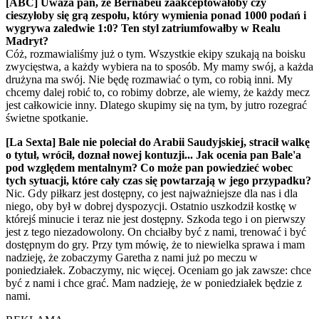
[ABC] Uważa pan, że Bernabéu zaakceptowałoby czy
cieszyłoby się grą zespołu, który wymienia ponad 1000 podań i
wygrywa zaledwie 1:0? Ten styl zatriumfowałby w Realu
Madryt?
Cóż, rozmawialiśmy już o tym. Wszystkie ekipy szukają na boisku
zwycięstwa, a każdy wybiera na to sposób. My mamy swój, a każda
drużyna ma swój. Nie będę rozmawiać o tym, co robią inni. My
chcemy dalej robić to, co robimy dobrze, ale wiemy, że każdy mecz
jest całkowicie inny. Dlatego skupimy się na tym, by jutro rozegrać
świetne spotkanie.
[La Sexta] Bale nie poleciał do Arabii Saudyjskiej, stracił walkę
o tytuł, wrócił, doznał nowej kontuzji... Jak ocenia pan Bale'a
pod względem mentalnym? Co może pan powiedzieć wobec
tych sytuacji, które cały czas się powtarzają w jego przypadku?
Nic. Gdy piłkarz jest dostępny, co jest najważniejsze dla nas i dla
niego, oby był w dobrej dyspozycji. Ostatnio uszkodził kostkę w
którejś minucie i teraz nie jest dostępny. Szkoda tego i on pierwszy
jest z tego niezadowolony. On chciałby być z nami, trenować i być
dostępnym do gry. Przy tym mówię, że to niewielka sprawa i mam
nadzieję, że zobaczymy Garetha z nami już po meczu w
poniedziałek. Zobaczymy, nic więcej. Oceniam go jak zawsze: chce
być z nami i chce grać. Mam nadzieję, że w poniedziałek będzie z
nami.