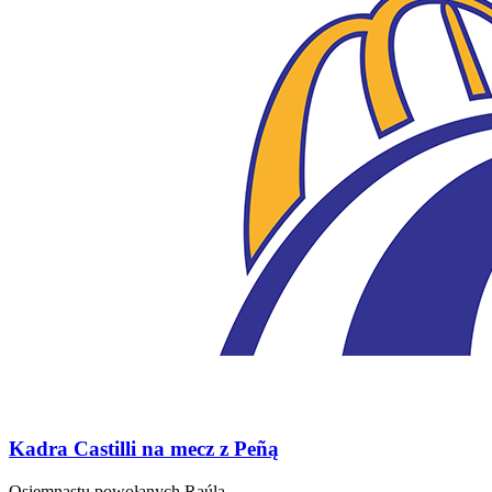
Kadra Castilli na mecz z Peñą
Osiemnastu powołanych Raúla