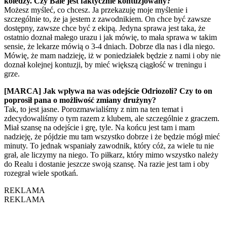
koledzy. Czy Bale jest faktycznie kontuzjowany?
Możesz myśleć, co chcesz. Ja przekazuję moje myślenie i
szczególnie to, że ja jestem z zawodnikiem. On chce być zawsze
dostępny, zawsze chce być z ekipą. Jedyna sprawa jest taka, że
ostatnio doznał małego urazu i jak mówię, to mała sprawa w takim
sensie, że lekarze mówią o 3-4 dniach. Dobrze dla nas i dla niego.
Mówię, że mam nadzieję, iż w poniedziałek będzie z nami i oby nie
doznał kolejnej kontuzji, by mieć większą ciągłość w treningu i
grze.
[MARCA] Jak wpływa na was odejście Odriozoli? Czy to on
poprosił pana o możliwość zmiany drużyny?
Tak, to jest jasne. Porozmawialiśmy z nim na ten temat i
zdecydowaliśmy o tym razem z klubem, ale szczególnie z graczem.
Miał szansę na odejście i grę, tyle. Na końcu jest tam i mam
nadzieję, że pójdzie mu tam wszystko dobrze i że będzie mógł mieć
minuty. To jednak wspaniały zawodnik, który cóż, za wiele tu nie
grał, ale liczymy na niego. To piłkarz, który mimo wszystko należy
do Realu i dostanie jeszcze swoją szansę. Na razie jest tam i oby
rozegrał wiele spotkań.
REKLAMA
REKLAMA