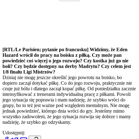
[RTL/Le Parisien; pytanie po francusku] Widzimy, że Eden
Hazard wrócił do pracy na boisku z piłką. Czy może pan
powiedzieć coś więcej o jego rozwoju? Czy kostka już go nie
boli? Czy będzie dostępny na derby Madrytu? Czy celem jest
1/8 finału Ligi Mistrzów?
Dzisiaj nie mogę jeszcze określić jego powrotu na boisko, bo
dopiero zaczął dotykać piłkę. Co do jego rozwoju, praktycznie nie
czuje już bólu i dlatego zaczął kopać piłkę. Od poniedziałku zacznie
intensyfikować z trenerami indywidualną pracę z piłkami. Powoli
jego sytuacja się poprawia i mam nadzieję, że szybko wróci do
grupy, bo to też jest ważne pod względem mentalnym. Nie mogę
jednak powiedzieć, którego dnia wróci do gry. Jesteśmy mimo
wszystko zadowoleni, że jego sytuacja rozwija się dobrze i mamy
nadzieję, że szybko go odzyskamy.
Udostępnij: