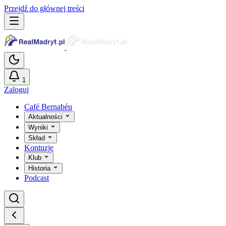
Przejdź do głównej treści
1
Zaloguj
Café Bernabéu
Aktualności
Wyniki
Skład
Kontuzje
Klub
Historia
Podcast