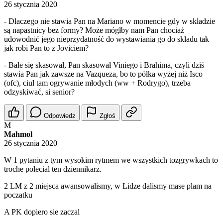
26 stycznia 2020
- Dlaczego nie stawia Pan na Mariano w momencie gdy w składzie
są napastnicy bez formy? Może mógłby nam Pan chociaż
udowodnić jego nieprzydatność do wystawiania go do składu tak
jak robi Pan to z Joviciem?
- Bale się skasował, Pan skasował Viniego i Brahima, czyli dziś
stawia Pan jak zawsze na Vazqueza, bo to półka wyżej niż Isco
(ofc), ciul tam ogrywanie młodych (ww + Rodrygo), trzeba
odzyskiwać, si senior?
Odpowiedz
Zgłoś
M
Mahmol
26 stycznia 2020
W 1 pytaniu z tym wysokim rytmem we wszystkich tozgrywkach to
troche polecial ten dziennikarz.
2 LM z 2 miejsca awansowalismy, w Lidze dalismy mase plam na
poczatku
A PK dopiero sie zaczal