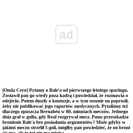
ad
[Onda Cero] Pytamy o Bale'a od pierwszego letniego sparingu.
Zostawił pan go wtedy poza kadrą i powiedział, że rozmawia o
odejściu. Potem doszły o kontuzje, a w tym sezonie on poprosił,
żeby nie publikować jego raportów medycznych. Pytaliśmy też
dlaczego opuszcza Bernabéu w 80. minutach meczów. Jednego
dnia grał w golfa, gdy Real rozgrywał mecz. Panu przeszkadza
bronienie Bale'a bez posiadania argumentów? Może gdyby w
jakimś meczu strzelił 5 goli, mógłby pan powiedzieć, że on broni
się grą, ale to też nie ma miejca.