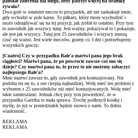
pańskie zalecenia dla niego, żeby patrzył więcej na bramkę
rywala?
Dwa gole w ostatnim meczu to przypadek, ale nie zaskakuje mnie,
gdy wchodzi w pole karne. To piłkarz, który może wychodzić i
może odnajdywać się na tej pozycji, jak zrobił to ostatnio. Przy tym
to zawodnik jak wszyscy tutaj. Jest ważny, pokazywał to i pokazuje,
ale jest jak wszyscy. Tutaj jest 25 zawodników i wszyscy muszą
czuć się ważni. Jest wiele meczów, gramy co 3 dni i potrzebujemy
wszystkich graczy.
[Cuatro] Czy w przypadku Bale'a martwi pana jego brak
ciągłości? Martwi pana, że po powrocie zawsze coś mu się
dzieje? Czy martwi pana to, że przez to nie możemy zobaczyć
najlepszego Bale'a?
Mnie martwi zawsze to, gdy zawodnik jest kontuzjowany. Nie
podoba mi się to, a oni cierpią najbardziej. Wolę mieć ten problem z
wyborem z 25 zawodników niż mieć kontuzjowanych. Wolę mieć
takie zamieszanie. Jednak chcę przy tym powiedzieć, że w
przypadku Garetha to mała sprawa. Trochę podkręcił kostkę i
myślę, że już w poniedziałek będzie znowu z nami. To dobra
wiadomość.
REKLAMA
REKLAMA