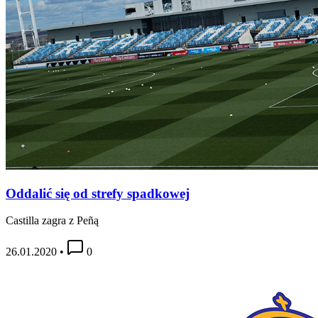
Oddalić się od strefy spadkowej
Castilla zagra z Peñą
26.01.2020
•
0