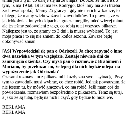
temat jest z tym, co dzieje się na zewnątrz. Dobrze, że mówisz o
tym, iż ma 19 lat. 19 lat ma też Rodrygo, ktoś inny ma 20 i trzeba
zachować spokój. Mamy 25 graczy i gdy nie ma ich w kadrze, to
dlatego, że mamy wielu ważnych zawodników. To prawda, że w
jakichkolwiek innych ekipach ci gracze mogliby mieć więcej minut,
ale jesteśmy zadowoleni z tego, co robią tutaj wszyscy piłkarze.
Najlepsze jest to, że gramy co 3 dni i ja muszę wybierać. To jest
moja praca i to się nie zmieni do końca sezonu. Zawsze będę
dokonywać zmian.
[AS] Wypowiedział się pan o Odriozoli. Ja chcę zapytać o inne
dwa nazwiska w tym względzie. Zostaje niewiele dni do
zamknięcia okienka. Czy myśli pan o rozmowie z Brahimem i
Mariano, by przekazać im, że lepiej dla nich będzie odejść na
wypożyczenie jak Odriozola?
Czasami rozmawiam z piłkarzami i każdy zna swoją sytuację. Przy
tym to zawodnik musi wybrać, co chce robić. Jednak powatrzam, że
nie jestem tu, by mówić graczowi, co ma robić. Jeśli mam coś do
powiedzenia, rozmawiam bezpośrednio z piłkarzem. Teraz są tutaj,
a jako że są tutaj, będę na nich liczyć, gdy będzie to możliwe.
REKLAMA
REKLAMA