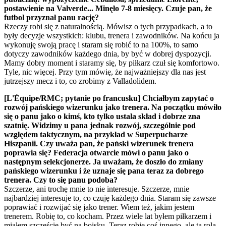
postawienie na Valverde... Minęło 7-8 miesięcy. Czuje pan, że
futbol przyznał panu rację?
Rzeczy robi się z naturalnością. Mówisz o tych przypadkach, a to
były decyzje wszystkich: klubu, trenera i zawodników. Na końcu ja
wykonuję swoją pracę i staram się robić to na 100%, to samo
dotyczy zawodników każdego dnia, by być w dobrej dyspozycji.
Mamy dobry moment i staramy się, by piłkarz czuł się komfortowo.
Tyle, nic więcej. Przy tym mówię, że najważniejszy dla nas jest
jutrzejszy mecz i to, co zrobimy z Valladolidem.
[L'Équipe/RMC; pytanie po francusku] Chciałbym zapytać o
rozwój pańskiego wizerunku jako trenera. Na początku mówiło
się o panu jako o kimś, kto tylko ustala skład i dobrze zna
szatnię. Widzimy u pana jednak rozwój, szczególnie pod
względem taktycznym, na przykład w Superpucharze
Hiszpanii. Czy uważa pan, że pański wizerunek trenera
poprawia się? Federacja otwarcie mówi o panu jako o
następnym selekcjonerze. Ja uważam, że doszło do zmiany
pańskiego wizerunku i że uznaje się pana teraz za dobrego
trenera. Czy to się panu podoba?
Szczerze, ani trochę mnie to nie interesuje. Szczerze, mnie
najbardziej interesuje to, co czuję każdego dnia. Staram się zawsze
poprawiać i rozwijać się jako trener. Wiem też, jakim jestem
trenerem. Robię to, co kocham. Przez wiele lat byłem piłkarzem i
miałem szczęście być na boisku. Teraz robię coś innego, ale ta rola