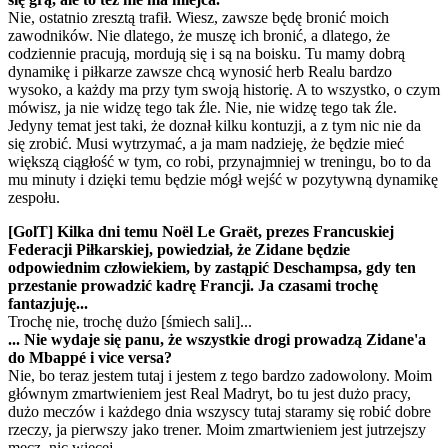
Nie, ostatnio zresztą trafił. Wiesz, zawsze będę bronić moich
zawodników. Nie dlatego, że muszę ich bronić, a dlatego, że
codziennie pracują, mordują się i są na boisku. Tu mamy dobrą
dynamikę i piłkarze zawsze chcą wynosić herb Realu bardzo
wysoko, a każdy ma przy tym swoją historię. A to wszystko, o czym
mówisz, ja nie widzę tego tak źle. Nie, nie widzę tego tak źle.
Jedyny temat jest taki, że doznał kilku kontuzji, a z tym nic nie da
się zrobić. Musi wytrzymać, a ja mam nadzieję, że będzie mieć
większą ciągłość w tym, co robi, przynajmniej w treningu, bo to da
mu minuty i dzięki temu będzie mógł wejść w pozytywną dynamikę
zespołu.
[GolT] Kilka dni temu Noël Le Graët, prezes Francuskiej
Federacji Piłkarskiej, powiedział, że Zidane będzie
odpowiednim człowiekiem, by zastąpić Deschampsa, gdy ten
przestanie prowadzić kadrę Francji. Ja czasami trochę
fantazjuję...
Trochę nie, trochę dużo [śmiech sali]...
... Nie wydaje się panu, że wszystkie drogi prowadzą Zidane'a
do Mbappé i vice versa?
Nie, bo teraz jestem tutaj i jestem z tego bardzo zadowolony. Moim
głównym zmartwieniem jest Real Madryt, bo tu jest dużo pracy,
dużo meczów i każdego dnia wszyscy tutaj staramy się robić dobre
rzeczy, ja pierwszy jako trener. Moim zmartwieniem jest jutrzejszy
mecz, nic więcej.