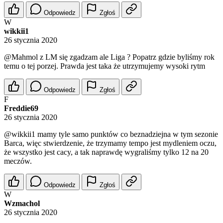
Odpowiedz
Zgłoś
W
wikkii1
26 stycznia 2020
@Mahmol
z LM się zgadzam ale Liga ? Popatrz gdzie byliśmy rok
temu o tej porzej. Prawda jest taka że utrzymujemy wysoki rytm
Odpowiedz
Zgłoś
F
Freddie69
26 stycznia 2020
@wikkii1
mamy tyle samo punktów co beznadziejna w tym sezonie
Barca, więc stwierdzenie, że trzymamy tempo jest mydleniem oczu,
że wszystko jest cacy, a tak naprawdę wygraliśmy tylko 12 na 20
meczów.
Odpowiedz
Zgłoś
W
Wzmachol
26 stycznia 2020