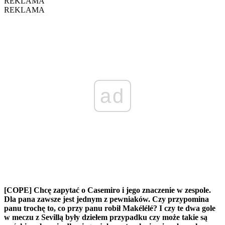
REKLAMA
REKLAMA
ad
[COPE] Chcę zapytać o Casemiro i jego znaczenie w zespole.
Dla pana zawsze jest jednym z pewniaków. Czy przypomina
panu trochę to, co przy panu robił Makélélé? I czy te dwa gole
w meczu z Sevillą były dziełem przypadku czy może takie są