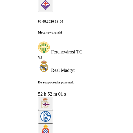
08.08.2026 19:00
Mecz towarzyski
Ferencvárosi TC
vs
Real Madryt
Do rozpoczęcia pozostało
52
h
52
m
00
s