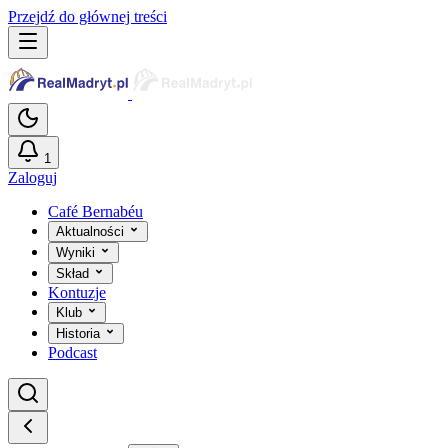
Przejdź do głównej treści
1
Zaloguj
Café Bernabéu
Aktualności
Wyniki
Skład
Kontuzje
Klub
Historia
Podcast