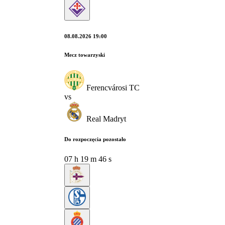
08.08.2026 19:00
Mecz towarzyski
Ferencvárosi TC
vs
Real Madryt
Do rozpoczęcia pozostało
07
h
19
m
45
s