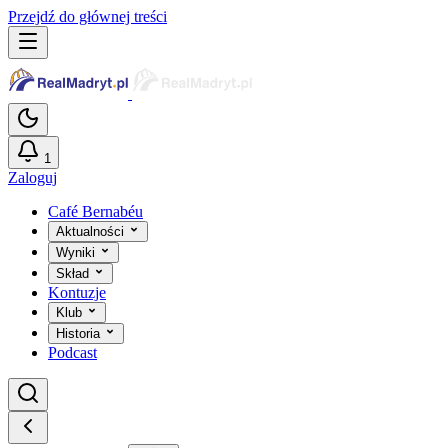
Przejdź do głównej treści
1
Zaloguj
Café Bernabéu
Aktualności
Wyniki
Skład
Kontuzje
Klub
Historia
Podcast