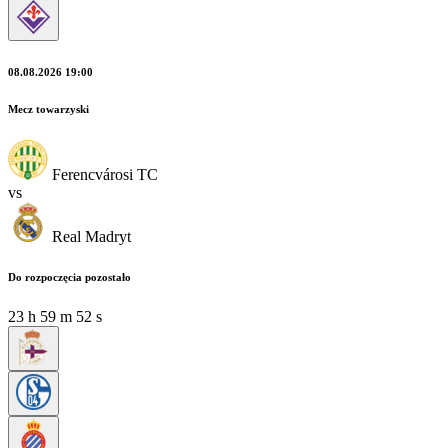
08.08.2026 19:00
Mecz towarzyski
Ferencvárosi TC
vs
Real Madryt
Do rozpoczęcia pozostało
23
h
59
m
51
s