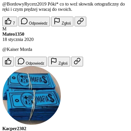
@BordowyRycerz2019
Póki* co to weź słownik ortograficzny do
ręki i czym prędzej wracaj do swoich.
7
Odpowiedz
Zgłoś
M
Mateo1350
18 stycznia 2020
@Kaiser
Morda
Odpowiedz
Zgłoś
Kacper2302