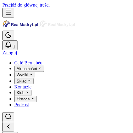
Przejdź do głównej treści
1
Zaloguj
Café Bernabéu
Aktualności
Wyniki
Skład
Kontuzje
Klub
Historia
Podcast