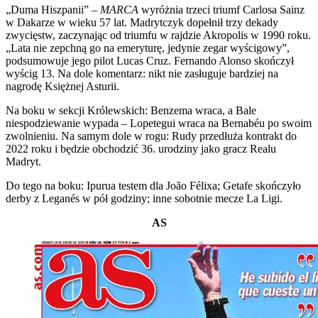
„Duma Hiszpanii” –
MARCA
wyróżnia trzeci triumf Carlosa Sainz
w Dakarze w wieku 57 lat. Madrytczyk dopełnił trzy dekady
zwycięstw, zaczynając od triumfu w rajdzie Akropolis w 1990 roku.
„Lata nie zepchną go na emeryturę, jedynie zegar wyścigowy”,
podsumowuje jego pilot Lucas Cruz. Fernando Alonso skończył
wyścig 13. Na dole komentarz: nikt nie zasługuje bardziej na
nagrodę Księżnej Asturii.
Na boku w sekcji Królewskich: Benzema wraca, a Bale
niespodziewanie wypada – Lopetegui wraca na Bernabéu po swoim
zwolnieniu. Na samym dole w rogu: Rudy przedłuża kontrakt do
2022 roku i będzie obchodzić 36. urodziny jako gracz Realu
Madryt.
Do tego na boku: Ipurua testem dla João Félixa; Getafe skończyło
derby z Leganés w pół godziny; inne sobotnie mecze La Ligi.
AS