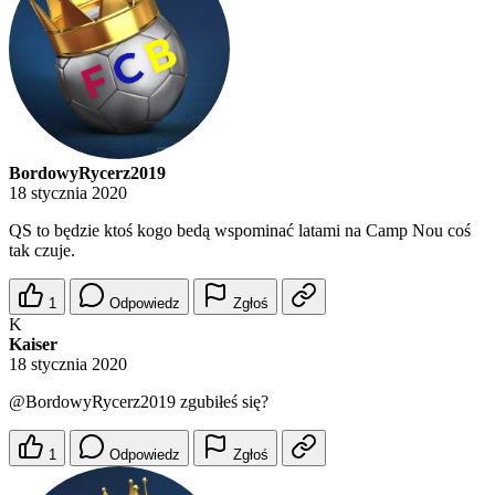
BordowyRycerz2019
18 stycznia 2020
QS to będzie ktoś kogo bedą wspominać latami na Camp Nou coś
tak czuje.
1
Odpowiedz
Zgłoś
K
Kaiser
18 stycznia 2020
@BordowyRycerz2019
zgubiłeś się?
1
Odpowiedz
Zgłoś