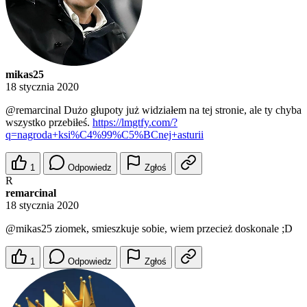
mikas25
18 stycznia 2020
@remarcinal
Dużo głupoty już widziałem na tej stronie, ale ty chyba
wszystko przebiłeś.
https://lmgtfy.com/?
q=nagroda+ksi%C4%99%C5%BCnej+asturii
1
Odpowiedz
Zgłoś
R
remarcinal
18 stycznia 2020
@mikas25
ziomek, smieszkuje sobie, wiem przecież doskonale ;D
1
Odpowiedz
Zgłoś