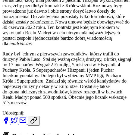
Fernández, który miał problem z plecami. Hiszpan wykorzystał ten
czas, żeby przedłużyć kontrakt z Królewskimi. Rozmowy były
prowadzone już dawno i obie strony dosyć łatwo doszły do
porozumienia. Do załatwienia pozostały tylko formalności, które
dzisiaj zostały zakończone. Nowa umowa będzie obowiązywać do
30 czerwca 2022 roku. Ten kontrakt jest kolejnym krokiem w
wykonaniu Realu Madryt w celu utrzymania najważniejszych
postaci zespołu i jednocześnie bardzo dobrą wiadomością
dla
madridistas.
Rudy był jednym z pierwszych zawodników, którzy trafili do
drużyny Pabla Laso. Stał się ważną częścią drużyny, z którą sięgnął
po 17 pucharów. Wygrał 2 Euroligi, 5 mistrzostw Hiszpanii, 4
Puchary Króla, 5 Superpucharów Hiszpanii i jeden Puchar
Interkontynentalny. Do tego był wybierany MVP ligi, Pucharu
Króla i Superpucharu. Znalazł się również wśród kandydatów do
najlepszej drużyny dekady w Eurolidze. Dostał się także
do grona nielicznych zawodników, którzy rozegrali w barwach
Realu Madryt ponad 500 spotkań. Obecnie jego licznik wskazuje
513 meczów.
Udostępnij: