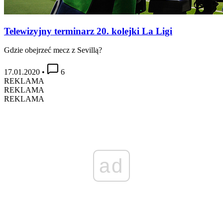
Telewizyjny terminarz 20. kolejki La Ligi
Gdzie obejrzeć mecz z Sevillą?
17.01.2020
•
6
REKLAMA
REKLAMA
REKLAMA
ad