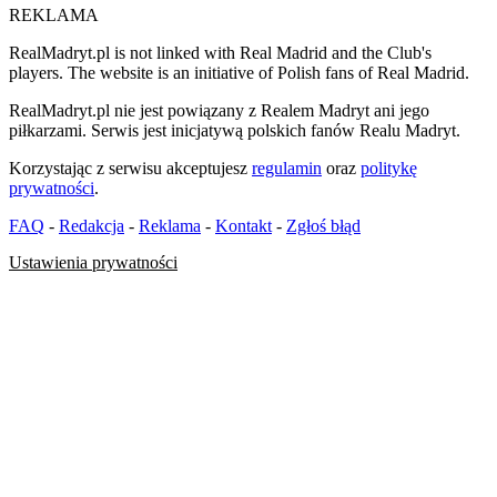
REKLAMA
RealMadryt.pl is not linked with Real Madrid and the Club's
players. The website is an initiative of Polish fans of Real Madrid.
RealMadryt.pl nie jest powiązany z Realem Madryt ani jego
piłkarzami. Serwis jest inicjatywą polskich fanów Realu Madryt.
Korzystając z serwisu akceptujesz
regulamin
oraz
politykę
prywatności
.
FAQ
-
Redakcja
-
Reklama
-
Kontakt
-
Zgłoś błąd
Ustawienia prywatności