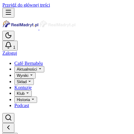
Przejdź do głównej treści
1
Zaloguj
Café Bernabéu
Aktualności
Wyniki
Skład
Kontuzje
Klub
Historia
Podcast