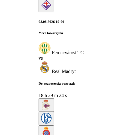
08.08.2026 19:00
Mecz towarzyski
Ferencvárosi TC
vs
Real Madryt
Do rozpoczęcia pozostało
18
h
29
m
23
s