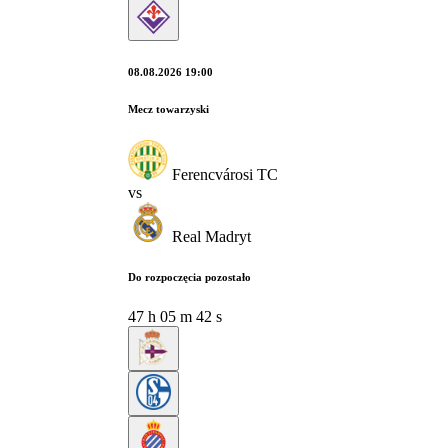
08.08.2026 19:00
Mecz towarzyski
Ferencvárosi TC
vs
Real Madryt
Do rozpoczęcia pozostało
47
h
05
m
41
s