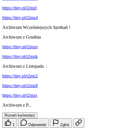
https://tiny.pl/t2mzl
https://tiny.pl/t2mz4
Archiwum Wcześniejszych Spotkań !
Archiwum z Grudnia
https://tiny.pl/t2mzn
https://tiny.pl/t2mzk
Archiwum z Listopada :
https://tiny.pl/t2mz2
https://tiny.pl/t2mz8
https://tiny.pl/t2mzs
Archiwum z P...
Rozwiń komentarz
1
Odpowiedz
Zgłoś