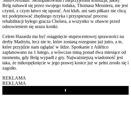
Saint-Germain. Skomplikowana i nieprzyjemna kontuzja, jakiej
Belg nabawił się przez swojego rodaka, Thomasa Meuniera, nie jest
czymś, z czym łatwo się uporać. Ani klub, ani sam piłkarz nie chcą
też podejmować zbędnego ryzyka i przyspieszać procesu
rehabilitacji byłego gracza Chelsea, a wszystko w obawie przed
odnowieniem się urazu kostki.
Celem Hazarda ma być osiągnięcie stuprocentowej sprawności na
derby Madrytu, lecz nie te, które zostaną rozegrane już jutro, a te,
które przyjdzie nam oglądać w lidze. Spotkanie z Atlético
zaplanowano na 1 lutego, a wówczas miną ponad dwa miesiące od
momentu, gdy Belg wypadł z gry. Najważniejszą wiadomość jest
taka, że mikropęknięcie w jego prawej kostce już w pełni zrosło się i
zagoiło.
REKLAMA
REKLAMA
Play