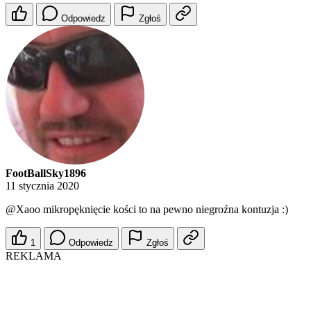
Odpowiedz
Zgłoś
FootBallSky1896
11 stycznia 2020
@Xaoo
mikropęknięcie kości to na pewno niegroźna kontuzja :)
1
Odpowiedz
Zgłoś
REKLAMA