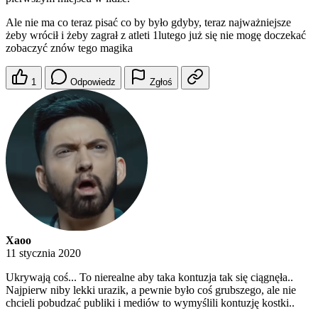
Ale nie ma co teraz pisać co by było gdyby, teraz najważniejsze
żeby wrócił i żeby zagrał z atleti 1lutego już się nie mogę doczekać
zobaczyć znów tego magika
1
Odpowiedz
Zgłoś
Xaoo
11 stycznia 2020
Ukrywają coś... To nierealne aby taka kontuzja tak się ciągnęła..
Najpierw niby lekki urazik, a pewnie było coś grubszego, ale nie
chcieli pobudzać publiki i mediów to wymyślili kontuzję kostki..