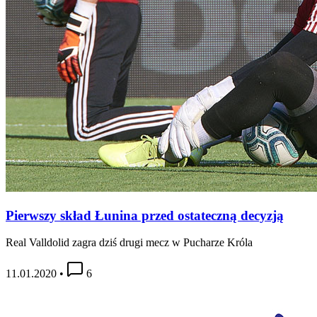
Pierwszy skład Łunina przed ostateczną decyzją
Real Valldolid zagra dziś drugi mecz w Pucharze Króla
11.01.2020
•
6