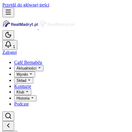
Przejdź do głównej treści
1
Zaloguj
Café Bernabéu
Aktualności
Wyniki
Skład
Kontuzje
Klub
Historia
Podcast