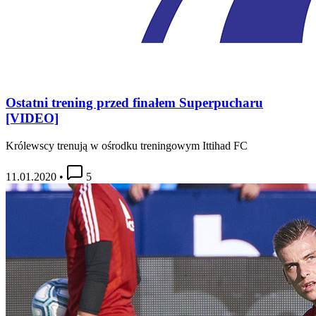
Ostatni trening przed finałem Superpucharu
[VIDEO]
Królewscy trenują w ośrodku treningowym Ittihad FC
11.01.2020
•
5