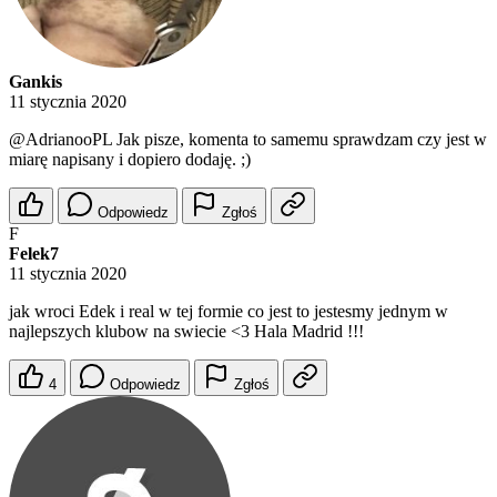
Gankis
11 stycznia 2020
@AdrianooPL
Jak pisze, komenta to samemu sprawdzam czy jest w
miarę napisany i dopiero dodaję. ;)
Odpowiedz
Zgłoś
F
Felek7
11 stycznia 2020
jak wroci Edek i real w tej formie co jest to jestesmy jednym w
najlepszych klubow na swiecie <3 Hala Madrid !!!
4
Odpowiedz
Zgłoś