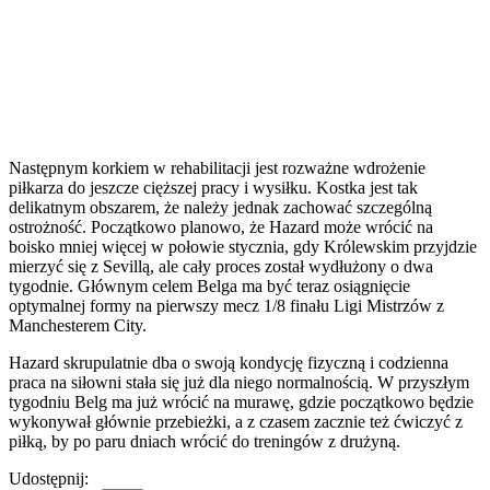
Następnym korkiem w rehabilitacji jest rozważne wdrożenie
piłkarza do jeszcze cięższej pracy i wysiłku. Kostka jest tak
delikatnym obszarem, że należy jednak zachować szczególną
ostrożność. Początkowo planowo, że Hazard może wrócić na
boisko mniej więcej w połowie stycznia, gdy Królewskim przyjdzie
mierzyć się z Sevillą, ale cały proces został wydłużony o dwa
tygodnie. Głównym celem Belga ma być teraz osiągnięcie
optymalnej formy na pierwszy mecz 1/8 finału Ligi Mistrzów z
Manchesterem City.
Hazard skrupulatnie dba o swoją kondycję fizyczną i codzienna
praca na siłowni stała się już dla niego normalnością. W przyszłym
tygodniu Belg ma już wrócić na murawę, gdzie początkowo będzie
wykonywał głównie przebieżki, a z czasem zacznie też ćwiczyć z
piłką, by po paru dniach wrócić do treningów z drużyną.
Udostępnij: