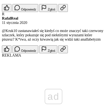
Odpowiedz
Zgłoś
R
RafalReal
11 stycznia 2020
@Kruk10
zastanawiałeś się kiedyś co może znaczyć taki czerwony
szlaczek, który pokazuje się pod niektórymi wyrazami które
piszesz? K*rwa, aż oczy krwawią jak się widzi taki analfabetyzm
Odpowiedz
Zgłoś
REKLAMA
ad