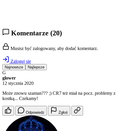
Komentarze
(20)
Musisz być zalogowany, aby dodać komentarz.
Zaloguj się
Najnowsze
Najlepsze
G
glower
12 stycznia 2020
Może znowu szaman??? ;) CR7 też miał na pocz. problemy z
kostką... Czekamy!
Odpowiedz
Zgłoś