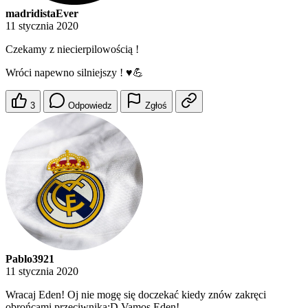
madridistaEver
11 stycznia 2020
Czekamy z niecierpilowością !
Wróci napewno silniejszy ! ♥️💪
3
Odpowiedz
Zgłoś
Pablo3921
11 stycznia 2020
Wracaj Eden! Oj nie mogę się doczekać kiedy znów zakręci
obrońcami przeciwnika:D Vamos Eden!