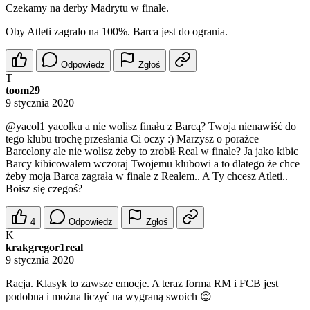
Czekamy na derby Madrytu w finale.
Oby Atleti zagralo na 100%. Barca jest do ogrania.
Odpowiedz
Zgłoś
T
toom29
9 stycznia 2020
@yacol1
yacolku a nie wolisz finału z Barcą? Twoja nienawiść do
tego klubu trochę przesłania Ci oczy :) Marzysz o porażce
Barcelony ale nie wolisz żeby to zrobił Real w finale? Ja jako kibic
Barcy kibicowalem wczoraj Twojemu klubowi a to dlatego że chce
żeby moja Barca zagrała w finale z Realem.. A Ty chcesz Atleti..
Boisz się czegoś?
4
Odpowiedz
Zgłoś
K
krakgregor1real
9 stycznia 2020
Racja. Klasyk to zawsze emocje. A teraz forma RM i FCB jest
podobna i można liczyć na wygraną swoich 😌