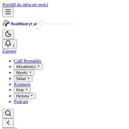
Przejdź do głównej treści
1
Zaloguj
Café Bernabéu
Aktualności
Wyniki
Skład
Kontuzje
Klub
Historia
Podcast