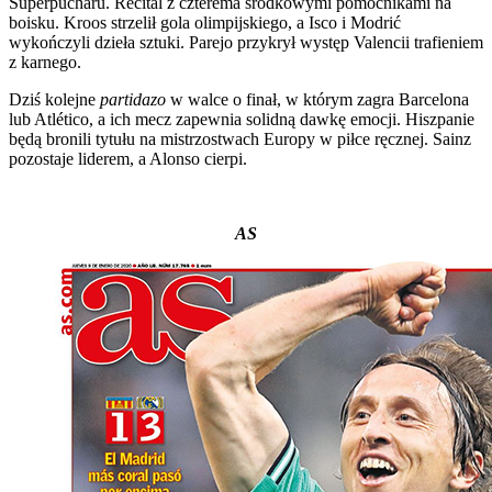
Superpucharu. Recital z czterema środkowymi pomocnikami na
boisku. Kroos strzelił gola olimpijskiego, a Isco i Modrić
wykończyli dzieła sztuki. Parejo przykrył występ Valencii trafieniem
z karnego.
Dziś kolejne
partidazo
w walce o finał, w którym zagra Barcelona
lub Atlético, a ich mecz zapewnia solidną dawkę emocji. Hiszpanie
będą bronili tytułu na mistrzostwach Europy w piłce ręcznej. Sainz
pozostaje liderem, a Alonso cierpi.
AS