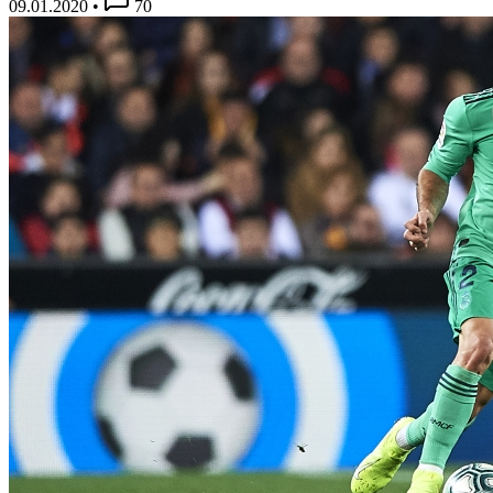
09.01.2020
•
70