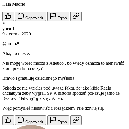
Hala Madrid!
Odpowiedz
Zgłoś
Y
yacol1
9 stycznia 2020
@toom29
Aha, no nieźle.
Nie mogę wolec meczu z Atletico , bo wtedy oznacza to nienawiść
która przesłania oczy?
Brawo i gratuluję dziecinnego myślenia.
Szkoda że nie wziales pod uwagę faktu, że jako kibic Realu
chciałbym żeby wygrali SP. A historia spotkań pokazuje jasno że
Realowi "latwiej" gra się z Atleti.
Więc pomyliłeś nienawiść z rozsądkiem. Nie dziwię się.
Odpowiedz
Zgłoś