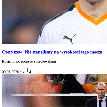
Czeryszew: Nie stanęliśmy na wysokości tego meczu
Rosjanin po porażce z Królewskimi
09.01.2020
•
4