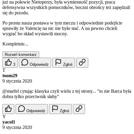
już na połowie Nietoperzy, była wymienność pozycji, praca
defensywna wszystkich pomocników, boczni obrońcy też zapędzali
się do przodu.
Po prostu nasza postawa w tym meczu i odpowiednie podejście
sprawiły że Valencię na nic nie było stać. A na pewno chcieli
wygrać bo skład wystawili mocny.
Kompletnie...
Rozwiń komentarz
3
Odpowiedz
Zgłoś
T
toom29
9 stycznia 2020
@marfel
cytując klasyka czyli wielu z tej strony... "to nie Barca była
dobra tylko przeciwnik słaby"
Odpowiedz
Zgłoś
Y
yacol1
9 stycznia 2020