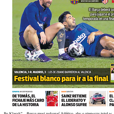
„Po Klasyk” –
Barça
musi pokonać Atlético, aby o pierwszy tytuł w