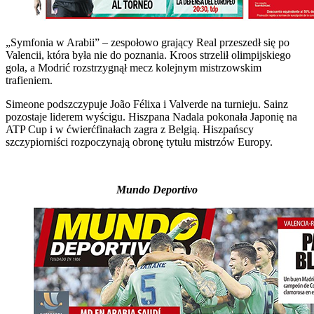
„Symfonia w Arabii” – zespołowo grający Real przeszedł się po
Valencii, która była nie do poznania. Kroos strzelił olimpijskiego
gola, a Modrić rozstrzygnął mecz kolejnym mistrzowskim
trafieniem.
Simeone podszczypuje João Félixa i Valverde na turnieju. Sainz
pozostaje liderem wyścigu. Hiszpana Nadala pokonała Japonię na
ATP Cup i w ćwierćfinałach zagra z Belgią. Hiszpańscy
szczypiorniści rozpoczynają obronę tytułu mistrzów Europy.
Mundo Deportivo