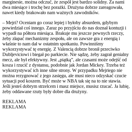
marginesie, można odczuć, że zespół jest bardzo solidny. Za nami
dwa miesiące i trochę bez porażki. Drużyna dobrze zareagowała,
nawet kiedy brakowało nam ważnych zawodników.
– Mejri? Oceniam go coraz lepiej i byłoby absurdem, gdybym
powiedział coś innego. Zaraz po przyjściu do nas doznał kontuzji i
wypadł na półtora miesiąca. Brakuje mu jeszcze pewnych rzeczy,
żeby złapać mechanizmy zespołu, ale on zawsze gra z energią i
właśnie to nam dał w ostatnim spotkaniu. Powinniśmy
wykorzystywać tę energię. Z Valencią dobrze bronił przeciwko
Dubljeviciowi i biegał po parkiecie. Nie sądzę, żeby zagrał genialny
mecz, ale był efektywny. Jest „piątką”, ale czasami może odejść od
kosza i rzucić z dystansu, podobnie jak Jordan Mickey. Trzeba też
wykorzystywać ich inne silne strony. W przypadku Mejriego nie
można rezygnować z jego zasięgu, ale musi nieco odzyskać czucie
sytuacji pod koszem. Być może w NBA tak się na to nie stawia.
Jeśli jesteś dobrym strzelcem i masz miejsce, musisz rzucać. Ja lubię,
żeby oddawane rzuty były dobre dla drużyny.
REKLAMA
REKLAMA