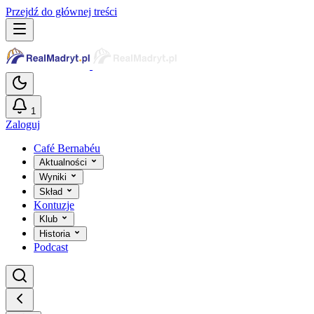
Przejdź do głównej treści
1
Zaloguj
Café Bernabéu
Aktualności
Wyniki
Skład
Kontuzje
Klub
Historia
Podcast