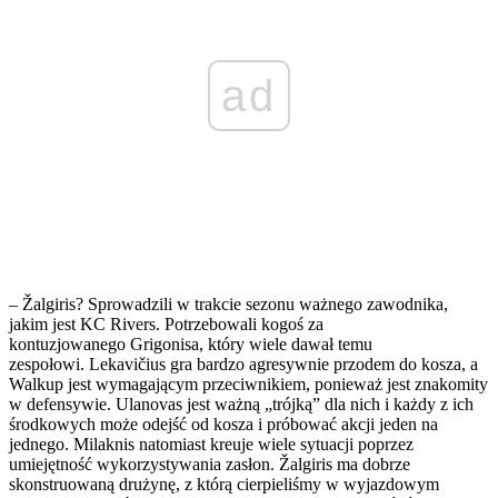
ad
– Žalgiris? Sprowadzili w trakcie sezonu ważnego zawodnika,
jakim jest KC Rivers. Potrzebowali kogoś za
kontuzjowanego Grigonisa, który wiele dawał temu
zespołowi. Lekavičius gra bardzo agresywnie przodem do kosza, a
Walkup jest wymagającym przeciwnikiem, ponieważ jest znakomity
w defensywie. Ulanovas jest ważną „trójką” dla nich i każdy z ich
środkowych może odejść od kosza i próbować akcji jeden na
jednego. Milaknis natomiast kreuje wiele sytuacji poprzez
umiejętność wykorzystywania zasłon. Žalgiris ma dobrze
skonstruowaną drużynę, z którą cierpieliśmy w wyjazdowym