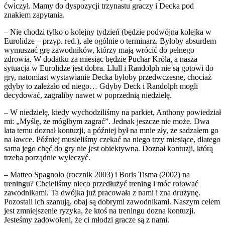
ćwiczył. Mamy do dyspozycji trzynastu graczy i Decka pod
znakiem zapytania.
– Nie chodzi tylko o kolejny tydzień (będzie podwójna kolejka w
Eurolidze – przyp. red.), ale ogólnie o terminarz. Byłoby absurdem
wymuszać grę zawodników, którzy mają wrócić do pełnego
zdrowia. W dodatku za miesiąc będzie Puchar Króla, a nasza
sytuacja w Eurolidze jest dobra. Llull i Randolph nie są gotowi do
gry, natomiast wystawianie Decka byłoby przedwczesne, chociaż
gdyby to zależało od niego… Gdyby Deck i Randolph mogli
decydować, zagraliby nawet w poprzednią niedzielę.
– W niedzielę, kiedy wychodziliśmy na parkiet, Anthony powiedział
mi: „Myślę, że mógłbym zagrać”. Jednak jeszcze nie może. Dwa
lata temu doznał kontuzji, a później był na mnie zły, że sadzałem go
na ławce. Później musieliśmy czekać na niego trzy miesiące, dlatego
sama jego chęć do gry nie jest obiektywna. Doznał kontuzji, którą
trzeba porządnie wyleczyć.
– Matteo Spagnolo (rocznik 2003) i Boris Tisma (2002) na
treningu? Chcieliśmy nieco przedłużyć trening i móc rotować
zawodnikami. Ta dwójka już pracowała z nami i zna drużynę.
Pozostali ich szanują, obaj są dobrymi zawodnikami. Naszym celem
jest zmniejszenie ryzyka, że ktoś na treningu dozna kontuzji.
Jesteśmy zadowoleni, że ci młodzi gracze są z nami.