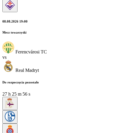
08.08.2026 19:00
Mecz towarzyski
Ferencvárosi TC
vs
Real Madryt
Do rozpoczęcia pozostało
27
h
25
m
55
s