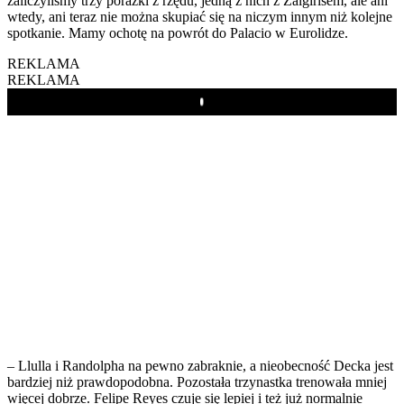
zaliczyliśmy trzy porażki z rzędu, jedną z nich z Žalgirisem, ale ani
wtedy, ani teraz nie można skupiać się na niczym innym niż kolejne
spotkanie. Mamy ochotę na powrót do Palacio w Eurolidze.
REKLAMA
REKLAMA
Play
– Llulla i Randolpha na pewno zabraknie, a nieobecność Decka jest
bardziej niż prawdopodobna. Pozostała trzynastka trenowała mniej
więcej dobrze. Felipe Reyes czuje się lepiej i też już normalnie