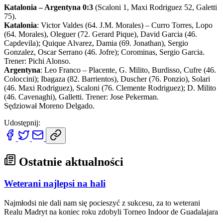
Katalonia – Argentyna 0:3
(Scaloni 1, Maxi Rodriguez 52, Galetti
75).
Katalonia
: Victor Valdes (64. J.M. Morales) – Curro Torres, Lopo
(64. Morales), Oleguer (72. Gerard Pique), David Garcia (46.
Capdevila); Quique Alvarez, Damia (69. Jonathan), Sergio
Gonzalez, Oscar Serrano (46. Jofre); Corominas, Sergio Garcia.
Trener: Pichi Alonso.
Argentyna
: Leo Franco – Placente, G. Milito, Burdisso, Cufre (46.
Coloccini); Ibagaza (82. Barrientos), Duscher (76. Ponzio), Solari
(46. Maxi Rodriguez), Scaloni (76. Clemente Rodriguez); D. Milito
(46. Cavenaghi), Galletti. Trener: Jose Pekerman.
Sędziował Moreno Delgado.
Udostępnij:
Ostatnie aktualności
Weterani najlepsi na hali
Najmłodsi nie dali nam się pocieszyć z sukcesu, za to weterani
Realu Madryt na koniec roku zdobyli Torneo Indoor de Guadalajara