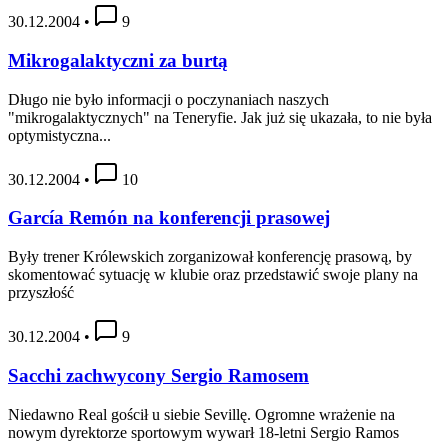
30.12.2004
•
9
Mikrogalaktyczni za burtą
Długo nie było informacji o poczynaniach naszych
"mikrogalaktycznych" na Teneryfie. Jak już się ukazała, to nie była
optymistyczna...
30.12.2004
•
10
García Remón na konferencji prasowej
Były trener Królewskich zorganizował konferencję prasową, by
skomentować sytuację w klubie oraz przedstawić swoje plany na
przyszłość
30.12.2004
•
9
Sacchi zachwycony Sergio Ramosem
Niedawno Real gościł u siebie Sevillę. Ogromne wrażenie na
nowym dyrektorze sportowym wywarł 18-letni Sergio Ramos