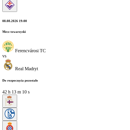
08.08.2026 19:00
Mecz towarzyski
Ferencvárosi TC
vs
Real Madryt
Do rozpoczęcia pozostało
42
h
13
m
10
s