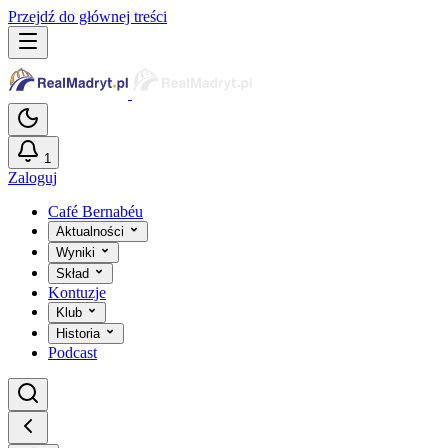
Przejdź do głównej treści
1
Zaloguj
Café Bernabéu
Aktualności
Wyniki
Skład
Kontuzje
Klub
Historia
Podcast