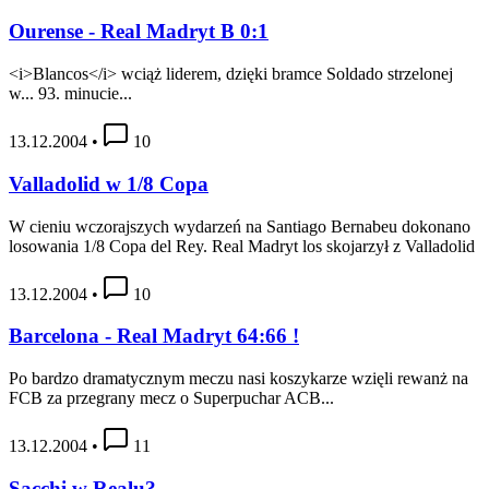
Ourense - Real Madryt B 0:1
<i>Blancos</i> wciąż liderem, dzięki bramce Soldado strzelonej
w... 93. minucie...
13.12.2004
•
10
Valladolid w 1/8 Copa
W cieniu wczorajszych wydarzeń na Santiago Bernabeu dokonano
losowania 1/8 Copa del Rey. Real Madryt los skojarzył z Valladolid
13.12.2004
•
10
Barcelona - Real Madryt 64:66 !
Po bardzo dramatycznym meczu nasi koszykarze wzięli rewanż na
FCB za przegrany mecz o Superpuchar ACB...
13.12.2004
•
11
Sacchi w Realu?