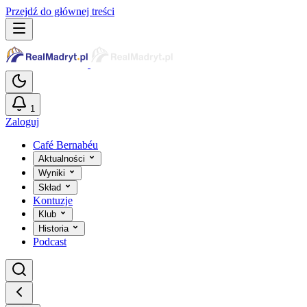
Przejdź do głównej treści
1
Zaloguj
Café Bernabéu
Aktualności
Wyniki
Skład
Kontuzje
Klub
Historia
Podcast