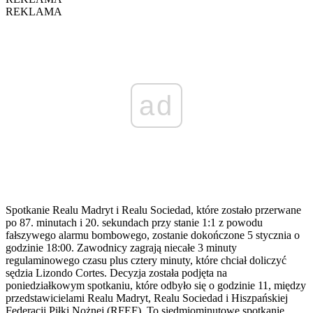
REKLAMA
ad
Spotkanie Realu Madryt i Realu Sociedad, które zostało przerwane
po 87. minutach i 20. sekundach przy stanie 1:1 z powodu
fałszywego alarmu bombowego, zostanie dokończone 5 stycznia o
godzinie 18:00. Zawodnicy zagrają niecałe 3 minuty
regulaminowego czasu plus cztery minuty, które chciał doliczyć
sędzia Lizondo Cortes. Decyzja została podjęta na
poniedziałkowym spotkaniu, które odbyło się o godzinie 11, między
przedstawicielami Realu Madryt, Realu Sociedad i Hiszpańskiej
Federacji Piłki Nożnej (RFEF). To siedmiominutowe spotkanie