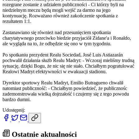
rozegrane zostanie z udziałem publiczności - Ci którzy byli na
niedzielnym meczu będą mogli wejść za darmo na jego
kontynuację. Rozważano również zakończenie spotkania z
rezultatem 1:1.
Zastanawiano się również nad przesunięciem spotkania
charytatywnego przeciwko biedzie przyjaciół Zidane'a i Ronaldo,
ale wygląda na to, że odbędzie się ono w tym tygodniu.
Po spotkaniu prezydent Realu Sociedad, José Luis Astiazarán
pochwalił działania służb Realu Madryt: - Wczoraj mieliśmy trudną
sytuację, dzięki Bogu, że nic się nie stało. Chciałbym pogratulować
Realowi Madryt efektywności w ewakuacji stadionu.
Dyrektor sportowy Realu Madryt, Emilio Butragueno chwalił
natomiast publiczność: - Chciałbym powiedzieć, że publicznośc
zademonstrowała wielką dojrzałość i czujemy się z tego powodu
bardzo dumni.
Udostępnij:
Ostatnie aktualności