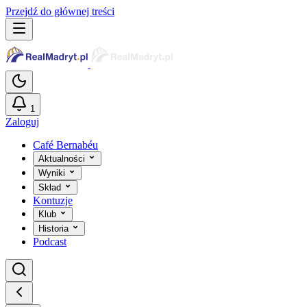
Przejdź do głównej treści
1
Zaloguj
Café Bernabéu
Aktualności
Wyniki
Skład
Kontuzje
Klub
Historia
Podcast