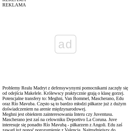
REKLAMA
ad
Problemy Realu Madryt z defensywynymi pomocnikami zaczęły się
od odejścia Makelele. Królewscy praktycznie grają o klasę gorzej.
Potencjalne transfery to: Meghni, Van Bommel, Mascherano, Edu
oraz Río Mavuba. Często są to bardzo młodzi piłkarze już z dużym
doświadczeniem na arenie międzynarodowej.
Meghni jest obiektem zainteresowania Interu czy Juventusu.
Mascherano jest zaś na celowniku Deportivo La Coruna. Juve
interesuje się ponadto Río Mavubą - piłkarzem z Angoli. Edu zaś
zawarł już ponoć porozumienie z Valencią. Najtrudniejszy do