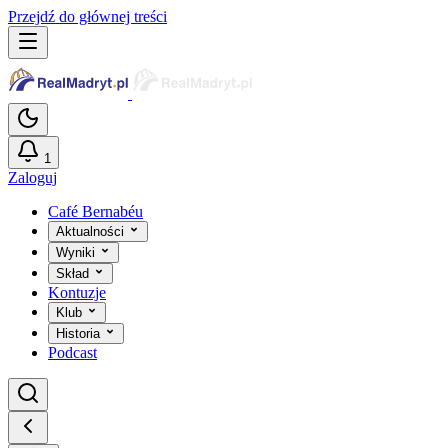
Przejdź do głównej treści
1
Zaloguj
Café Bernabéu
Aktualności
Wyniki
Skład
Kontuzje
Klub
Historia
Podcast