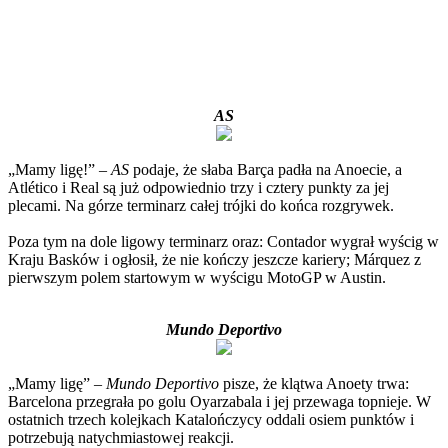
AS
„Mamy ligę!” –
AS
podaje, że słaba Barça padła na Anoecie, a
Atlético i Real są już odpowiednio trzy i cztery punkty za jej
plecami. Na górze terminarz całej trójki do końca rozgrywek.
Poza tym na dole ligowy terminarz oraz: Contador wygrał wyścig w
Kraju Basków i ogłosił, że nie kończy jeszcze kariery; Márquez z
pierwszym polem startowym w wyścigu MotoGP w Austin.
Mundo Deportivo
„Mamy ligę” –
Mundo Deportivo
pisze, że klątwa Anoety trwa:
Barcelona przegrała po golu Oyarzabala i jej przewaga topnieje. W
ostatnich trzech kolejkach Katalończycy oddali osiem punktów i
potrzebują natychmiastowej reakcji.