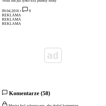
Teraz ma już tylko trzy punkty straty
09.04.2016
•
9
REKLAMA
REKLAMA
REKLAMA
ad
Komentarze
(58)
Musisz być zalogowany, aby dodać komentarz.