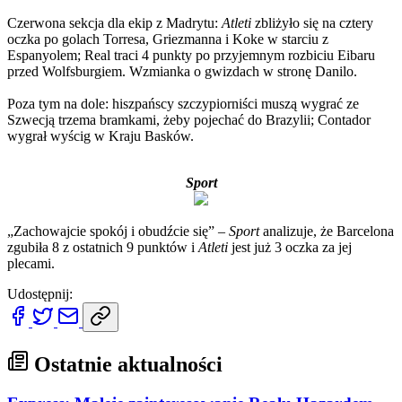
Czerwona sekcja dla ekip z Madrytu:
Atleti
zbliżyło się na cztery
oczka po golach Torresa, Griezmanna i Koke w starciu z
Espanyolem; Real traci 4 punkty po przyjemnym rozbiciu Eibaru
przed Wolfsburgiem. Wzmianka o gwizdach w stronę Danilo.
Poza tym na dole: hiszpańscy szczypiorniści muszą wygrać ze
Szwecją trzema bramkami, żeby pojechać do Brazylii; Contador
wygrał wyścig w Kraju Basków.
Sport
„Zachowajcie spokój i obudźcie się” –
Sport
analizuje, że Barcelona
zgubiła 8 z ostatnich 9 punktów i
Atleti
jest już 3 oczka za jej
plecami.
Udostępnij:
Ostatnie aktualności