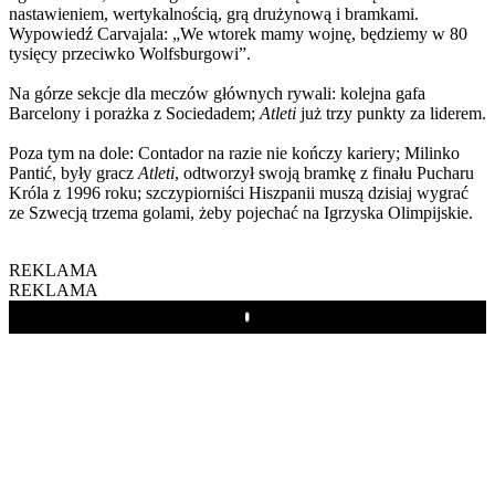
nastawieniem, wertykalnością, grą drużynową i bramkami.
Wypowiedź Carvajala: „We wtorek mamy wojnę, będziemy w 80
tysięcy przeciwko Wolfsburgowi”.
Na górze sekcje dla meczów głównych rywali: kolejna gafa
Barcelony i porażka z Sociedadem;
Atleti
już trzy punkty za liderem.
Poza tym na dole: Contador na razie nie kończy kariery; Milinko
Pantić, były gracz
Atleti
, odtworzył swoją bramkę z finału Pucharu
Króla z 1996 roku; szczypiorniści Hiszpanii muszą dzisiaj wygrać
ze Szwecją trzema golami, żeby pojechać na Igrzyska Olimpijskie.
REKLAMA
REKLAMA
Play