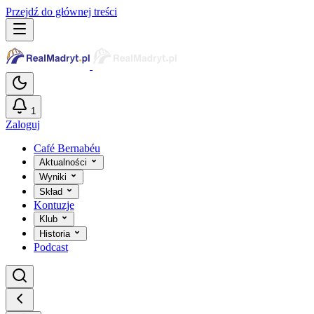
Przejdź do głównej treści
1
Zaloguj
Café Bernabéu
Aktualności
Wyniki
Skład
Kontuzje
Klub
Historia
Podcast