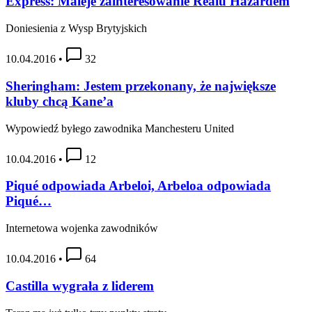
Express: Maleje zainteresowanie Realu Hazardem
Doniesienia z Wysp Brytyjskich
10.04.2016
•
32
Sheringham: Jestem przekonany, że największe
kluby chcą Kane’a
Wypowiedź byłego zawodnika Manchesteru United
10.04.2016
•
12
Piqué odpowiada Arbeloi, Arbeloa odpowiada
Piqué…
Internetowa wojenka zawodników
10.04.2016
•
64
Castilla wygrała z liderem