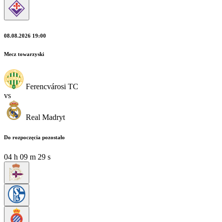
08.08.2026 19:00
Mecz towarzyski
Ferencvárosi TC
vs
Real Madryt
Do rozpoczęcia pozostało
04
h
09
m
29
s