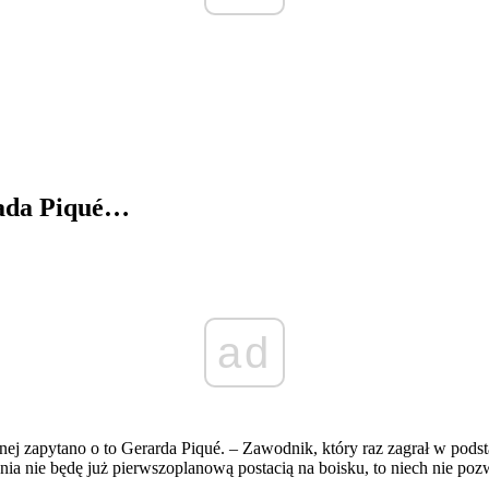
iada Piqué…
ad
anej zapytano o to Gerarda Piqué. – Zawodnik, który raz zagrał w po
ia nie będę już pierwszoplanową postacią na boisku, to niech nie pozw