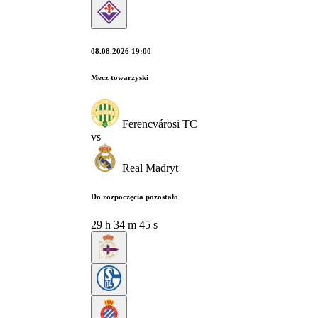
08.08.2026 19:00
Mecz towarzyski
Ferencvárosi TC
vs
Real Madryt
Do rozpoczęcia pozostało
29
h
34
m
44
s