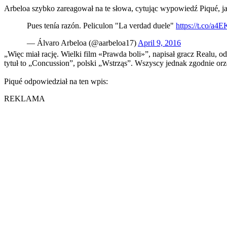
Arbeloa szybko zareagował na te słowa, cytując wypowiedź Piqué, j
Pues tenía razón. Peliculon "La verdad duele"
https://t.co/a4
— Álvaro Arbeloa (@aarbeloa17)
April 9, 2016
„Więc miał rację. Wielki film «Prawda boli»”, napisał gracz Realu, o
tytuł to „Concussion”, polski „Wstrząs”. Wszyscy jednak zgodnie or
Piqué odpowiedział na ten wpis:
REKLAMA