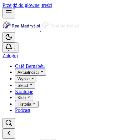
Przejdź do głównej treści
1
Zaloguj
Café Bernabéu
Aktualności
Wyniki
Skład
Kontuzje
Klub
Historia
Podcast