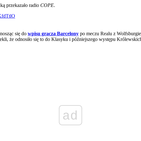
aką przekazało radio
COPE
.
EKfdTtlO
dnosząc się do
wpisu gracza Barcelony
po meczu Realu z Wolfsburgiem.
zekli, że odnosiło się to do Klasyku i późniejszego występu Królewsk
ad