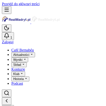
Przejdź do głównej treści
1
Zaloguj
Café Bernabéu
Aktualności
Wyniki
Skład
Kontuzje
Klub
Historia
Podcast