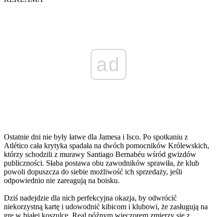
ad
Ostatnie dni nie były łatwe dla Jamesa i Isco. Po spotkaniu z
Atlético cała krytyka spadała na dwóch pomocników Królewskich,
którzy schodzili z murawy Santiago Bernabéu wśród gwizdów
publiczności. Słaba postawa obu zawodników sprawiła, że klub
powoli dopuszcza do siebie możliwość ich sprzedaży, jeśli
odpowiednio nie zareagują na boisku.
Dziś nadejdzie dla nich perfekcyjna okazja, by odwrócić
niekorzystną kartę i udowodnić kibicom i klubowi, że zasługują na
grę w białej koszulce. Real późnym wieczorem zmierzy się z