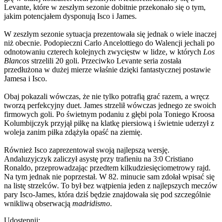
Levante, które w zeszłym sezonie dobitnie przekonało się o tym,
jakim potencjałem dysponują Isco i James.
W zeszłym sezonie sytuacja prezentowała się jednak o wiele inaczej
niż obecnie. Podopieczni Carlo Ancelottiego do Walencji jechali po
odnotowaniu czterech kolejnych zwycięstw w lidze, w których
Los
Blancos
strzelili 20 goli. Przeciwko Levante seria została
przedłużona w dużej mierze właśnie dzięki fantastycznej postawie
Jamesa i Isco.
Obaj pokazali wówczas, że nie tylko potrafią grać razem, a wręcz
tworzą perfekcyjny duet. James strzelił wówczas jednego ze swoich
firmowych goli. Po świetnym podaniu z głębi pola Toniego Kroosa
Kolumbijczyk przyjął piłkę na klatkę piersiową i świetnie uderzył z
woleja zanim piłka zdążyła opaść na ziemię.
Również Isco zaprezentował swoją najlepszą wersję.
Andaluzyjczyk zaliczył asystę przy trafieniu na 3:0 Cristiano
Ronaldo, przeprowadzając przedtem kilkudziesięciometrowy rajd.
Na tym jednak nie poprzestał. W 82. minucie sam zdołał wpisać się
na listę strzelców. To był bez wątpienia jeden z najlepszych meczów
pary Isco-James, która dziś będzie znajdowała się pod szczególnie
wnikliwą obserwacją
madridismo
.
Udostępnij: