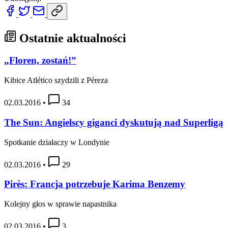
Ostatnie aktualności
„Floren, zostań!”
Kibice Atlético szydzili z Péreza
02.03.2016
•
34
The Sun: Angielscy giganci dyskutują nad Superligą
Spotkanie działaczy w Londynie
02.03.2016
•
29
Pirès: Francja potrzebuje Karima Benzemy
Kolejny głos w sprawie napastnika
02.03.2016
•
3