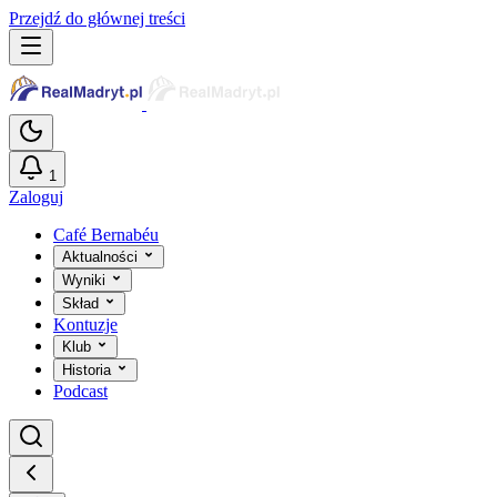
Przejdź do głównej treści
1
Zaloguj
Café Bernabéu
Aktualności
Wyniki
Skład
Kontuzje
Klub
Historia
Podcast