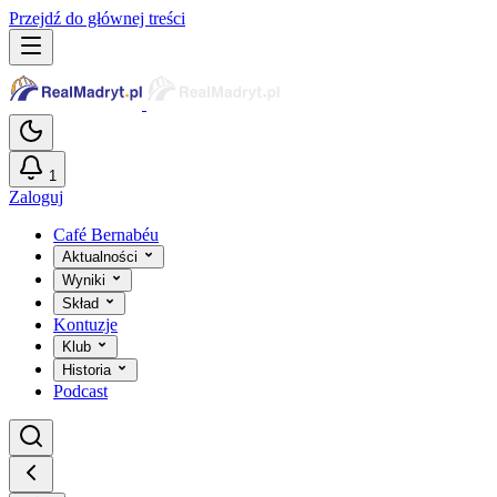
Przejdź do głównej treści
1
Zaloguj
Café Bernabéu
Aktualności
Wyniki
Skład
Kontuzje
Klub
Historia
Podcast