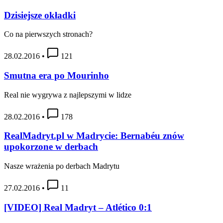
Dzisiejsze okładki
Co na pierwszych stronach?
28.02.2016
•
121
Smutna era po Mourinho
Real nie wygrywa z najlepszymi w lidze
28.02.2016
•
178
RealMadryt.pl w Madrycie: Bernabéu znów
upokorzone w derbach
Nasze wrażenia po derbach Madrytu
27.02.2016
•
11
[VIDEO] Real Madryt – Atlético 0:1