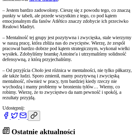
– Jestem bardzo zadowolony. Cieszę się z powodu tego, co znaczą
punkty w tabeli, ale przede wszystkim z tego, co pod kątem
emocjonalnym dla fanów Atlético znaczy zdobycie ich przeciwko
Realowi Madryt.
– Mentalność tej grupy jest pozytywna i zwycięska, stale wierzymy
w naszą pracę, która zbliża nas do zwycięstw. Wierzę, że zespół
pracował bardzo dobrze pod kątem strategicznym, wykonał wielki
wysiłek. Zdobyliśmy bramkę Antoine'a i utrzymaliśmy solidność
defensywną, z którą przyjechaliśmy.
– Od przyjścia
Cholo
jest różnica w mentalności, nie tylko piłkarzy,
ale także ludzi. Sporo zmienił, mamy pozytywną i zwycięską
mentalność, również w pracy, tym bardziej kiedy rzeczy nie
wychodzą i mamy problemy w bronieniu tyłów… Wiemy, co
robimy. Wierzę, że to zwycięstwo da nam pewność i spokój, a
rezultaty przyjdą.
Udostępnij:
Ostatnie aktualności