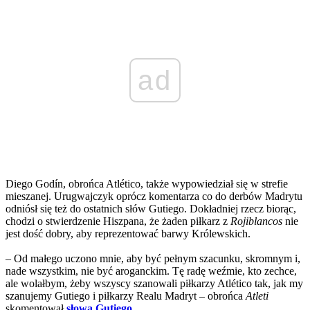
ad
Diego Godín, obrońca Atlético, także wypowiedział się w strefie
mieszanej. Urugwajczyk oprócz komentarza co do derbów Madrytu
odniósł się też do ostatnich słów Gutiego. Dokładniej rzecz biorąc,
chodzi o stwierdzenie Hiszpana, że żaden piłkarz z
Rojiblancos
nie
jest dość dobry, aby reprezentować barwy Królewskich.
– Od małego uczono mnie, aby być pełnym szacunku, skromnym i,
nade wszystkim, nie być aroganckim. Tę radę weźmie, kto zechce,
ale wolałbym, żeby wszyscy szanowali piłkarzy Atlético tak, jak my
szanujemy Gutiego i piłkarzy Realu Madryt – obrońca
Atleti
skomentował
słowa Gutiego
.