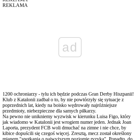
REKLAMA
ad
1200 ochroniarzy - tylu ich będzie podczas Gran Derby Hiszpanii!
Klub z Katalonii zadbał o to, by nie powtórzyły się sytuacje z
poprzednich lat, kiedy na boisko wędrowały najróżniejsze
przedmioty, niebezpieczne dla samych piłkarzy.
Na pewno nie unikniemy wyzwisk w kierunku Luisa Figo, który
jak wiadomo w Katalonii jest wrogiem numer jeden. Jednak Joan
Laporta, prezydent FCB woli dmuchać na zimne i nie chce, by
kibice dopuścili się czegoś więcej. Zresztą, mecz został określony
mianem "spotkania o najwyższym poziomie ryzyka". Ponadto, do