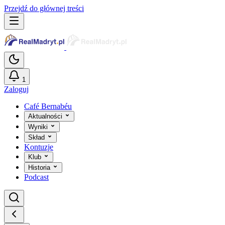
Przejdź do głównej treści
1
Zaloguj
Café Bernabéu
Aktualności
Wyniki
Skład
Kontuzje
Klub
Historia
Podcast