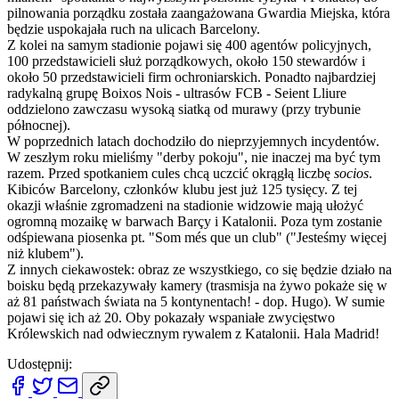
pilnowania porządku została zaangażowana Gwardia Miejska, która
będzie uspokajała ruch na ulicach Barcelony.
Z kolei na samym stadionie pojawi się 400 agentów policyjnych,
100 przedstawicieli służ porządkowych, około 150 stewardów i
około 50 przedstawicieli firm ochroniarskich. Ponadto najbardziej
radykalną grupę Boixos Nois - ultrasów FCB - Seient Lliure
oddzielono zawczasu wysoką siatką od murawy (przy trybunie
północnej).
W poprzednich latach dochodziło do nieprzyjemnych incydentów.
W zeszłym roku mieliśmy "derby pokoju", nie inaczej ma być tym
razem. Przed spotkaniem cules chcą uczcić okrągłą liczbę
socios
.
Kibiców Barcelony, członków klubu jest już 125 tysięcy. Z tej
okazji właśnie zgromadzeni na stadionie widzowie mają ułożyć
ogromną mozaikę w barwach Barçy i Katalonii. Poza tym zostanie
odśpiewana piosenka pt. "Som més que un club" ("Jesteśmy więcej
niż klubem").
Z innych ciekawostek: obraz ze wszystkiego, co się będzie działo na
boisku będą przekazywały kamery (trasmisja na żywo pokaże się w
aż 81 państwach świata na 5 kontynentach! - dop. Hugo). W sumie
pojawi się ich aż 20. Oby pokazały wspaniałe zwycięstwo
Królewskich nad odwiecznym rywalem z Katalonii. Hala Madrid!
Udostępnij: