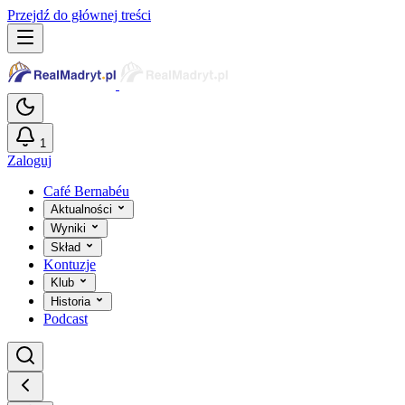
Przejdź do głównej treści
1
Zaloguj
Café Bernabéu
Aktualności
Wyniki
Skład
Kontuzje
Klub
Historia
Podcast