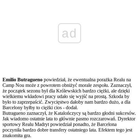
ad
Emilio Butragueno
powiedział, że ewentualna porażka Realu na
Camp Nou może z powrotem obniżyć morale zespołu. Zaznaczył,
że początek sezonu był dla Królewskich bardzo ciężki, ale dzięki
wielkiemu wkładowi pracy udało się wyjść na prostą. Szkoda by
było to zaprzepaścić. Zwycięstwo dałoby nam bardzo dużo, a dla
Barcelony byłby to ciężki cios - dodał.
Butragueno zaznaczył, że Katalończycy są bardzo głodni sukcesów.
Jak wiadomo ostatnie lata to głównie pasmo rozczarowań. Dyrektor
sportowy Realu Madryt powiedział ponadto, że Barcelona
poczyniła bardzo dobre transfery ostatniego lata. Efektem tego jest
znakomita gra.