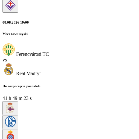
08.08.2026 19:00
Mecz towarzyski
Ferencvárosi TC
vs
Real Madryt
Do rozpoczęcia pozostało
41
h
49
m
23
s