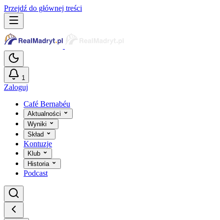
Przejdź do głównej treści
1
Zaloguj
Café Bernabéu
Aktualności
Wyniki
Skład
Kontuzje
Klub
Historia
Podcast