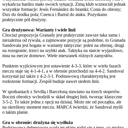
wykańcza bardzo mało swoich sytuacji. Zimą klub wzmocnił jednak
wszystkie formacje: Jesús Fernández do bramki; Costa do obrony;
Dux do środka pola; Cuenca i Barral do ataku. Pozyskano
praktycznie pół drużyny.
Gra drużynowa: Warianty i wiele linii
Chociaż propozycja Granady jest praktycznie zawsze taka sama i
niezależna od rywala, a zajmowane pozycje są podobne, to Granada
Sandovala jest bogata w warianty taktyczne: jeden na obronę, drugi
na rozegranie, trzeci na szybki atak. Taktyka na starcie wyjazdowe,
inna na mecze domowe. Wiele mieszanek różnych zamysłów.
Punktem wyjściowym jest ustawienie 4-3-3, które w wielu fazach
meczu staje się 4-1-4-1, a w obronie przechodzi na 4-4-2. Sandoval
korzystał już także z 4-2-3-1. Podstawową charakterystyką jest
rozłożenie formacji. Zespół buduje nawet siedem linii.
W spotkaniach z Sevillą i Barceloną stawiano na trzech stoperów.
Boczni obrońcy wchodzili w skład drugiej linii, tworząc klasyczne
3-5-2. To także jedna z opcji na dzisiaj. Może nie od początku, ale
na określony moment meczu.
MARCA
twierdzi, że Sandoval myśli
o takim planie.
Gra w obronie: drużyna się wydłuża
Podstawowa defensywna wada tej ekipy rodzi się z tego, co można