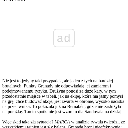
ad
Nie jest to jedyny taki przypadek, ale jeden z tych najbardziej
brutalnych. Punkty Granady nie odpowiadają jej zamiarom i
podejmowanemu ryzyku. Drużyna ponosi za duże kary, w tym
przedostatnie miejsce w tabeli, jak na ekipę, która ma jasny pomysł
na grę, chce budować akcje, jest zwarta w obronie, wysoko naciska
na przeciwnika. To pokazała już na Bernabéu, gdzie nie zasłużyła
na porażkę. Tamto spotkanie jest wzorem dla Sandovala na dzisiaj.
Więc skąd taka zła sytuacja?
MARCA
w analizie rywala twierdzi, że
wszystkiemu winien jest zły balans. Granada broni nieefektywnie i