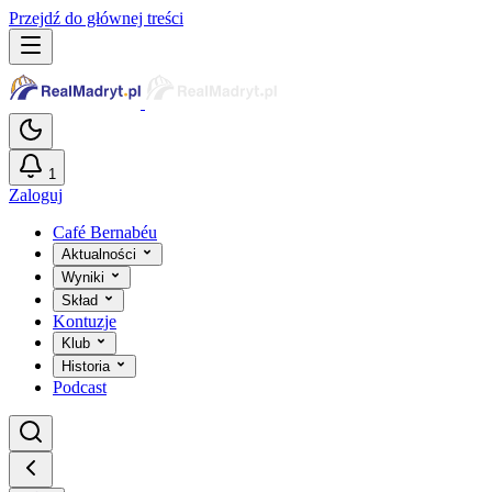
Przejdź do głównej treści
1
Zaloguj
Café Bernabéu
Aktualności
Wyniki
Skład
Kontuzje
Klub
Historia
Podcast