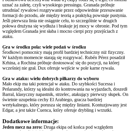
uznać za zaletę, czyli wysokiego pressingu. Granada próbuje
utrudniać rywalowi rozgrywanie przez odpowiednie przesuwanie
formacji do przodu, ale między teorią a praktyką powstaje pustynia.
Jeśli pierwsza linia nie osiągnie celu, to szczególnie w drugich
połowa drużyna się wydłuża i brakuje jej mocy w obronie. Pod tym
względem Granada jest słaba i mocno cierpi przy przejściach z
ataku.
Gra w środku pola: wiele podań w środku
Środkowi pomocnicy mają profil bardziej techniczny niż fizyczny.
W każdym momencie starają się rozgrywać. Rubén Pérez posadził
Krhina, a Rochina próbuje dostosować się do pozycji, na której
wcześniej nie grał. Dux oferuje wejście w pole karne rywala.
Gra w ataku: wielu dobrych piłkarzy do wyboru
Mało ekip ma taki potencjał w ataku. Do szybkości Sucessa i
Peńarandy, którzy są idealni do kontrowania na wyjazdach, doszedł
Barral, klasyczny napastnik, strzelec, atakujący pierwszy słupek. On
świetnie uzupełnia cechy El Arabiego, gracza bardziej
wertykalnego, który porusza się między liniami. Kontuzjowany jest
Edgar, a jest także Cuenca, który oferuje drybling i wrzutki.
Dodatkowe informacje:
Jeden mecz na zero:
Druga ekipa od końca pod względem