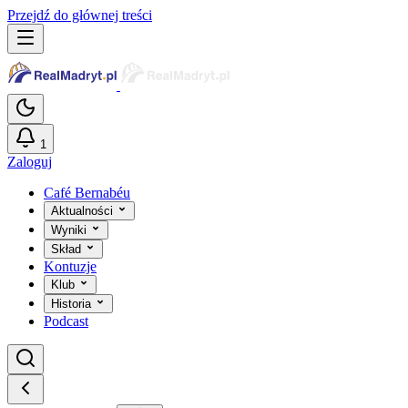
Przejdź do głównej treści
1
Zaloguj
Café Bernabéu
Aktualności
Wyniki
Skład
Kontuzje
Klub
Historia
Podcast