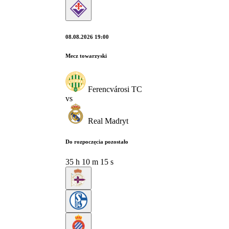
08.08.2026 19:00
Mecz towarzyski
Ferencvárosi TC
vs
Real Madryt
Do rozpoczęcia pozostało
35
h
10
m
14
s