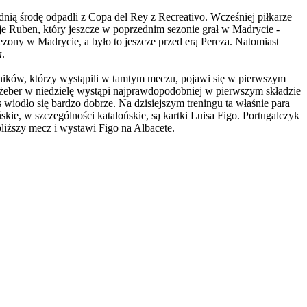
ednią środę odpadli z Copa del Rey z Recreativo. Wcześniej piłkarze
je Ruben, który jeszcze w poprzednim sezonie grał w Madrycie -
ony w Madrycie, a było to jeszcze przed erą Pereza. Natomiast
a
.
dników, którzy wystąpili w tamtym meczu, pojawi się w pierwszym
żeber w niedzielę wystąpi najprawdopodobniej w pierwszym składzie
iodło się bardzo dobrze. Na dzisiejszym treningu ta właśnie para
ie, w szczególności katalońskie, są kartki Luisa Figo. Portugalczyk
bliższy mecz i wystawi Figo na Albacete.