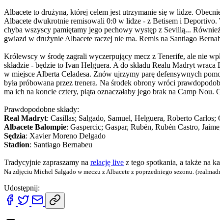
Albacete to drużyna, której celem jest utrzymanie się w lidze. Obecn
Albacete dwukrotnie remisowali 0:0 w lidze - z Betisem i Deportivo
chyba wszyscy pamiętamy jego pechowy występ z Sevillą... Również 
gwiazd w drużynie Albacete raczej nie ma. Remis na Santiago Berna
Królewscy w środę zagrali wyczerpujący mecz z Tenerife, ale nie wp
składzie - będzie to Ivan Helguera. A do składu Realu Madryt wra
w miejsce Alberta Celadesa. Znów ujrzymy parę defensywnych pomocn
była próbowana przez trenera. Na środek obrony wróci prawdopodobni
ma ich na koncie cztery, piąta oznaczałaby jego brak na Camp Nou. G
Prawdopodobne składy:
Real Madryt
: Casillas; Salgado, Samuel, Helguera, Roberto Carlos;
Albacete Balompie
: Gaspercic; Gaspar, Rubén, Rubén Castro, Jaim
Sędzia
: Xavier Moreno Delgado
Stadion
: Santiago Bernabeu
Tradycyjnie zapraszamy na
relację live
z tego spotkania, a także na ka
Na zdjęciu Michel Salgado w meczu z Albacete z poprzedniego sezonu. (realmad
Udostępnij: