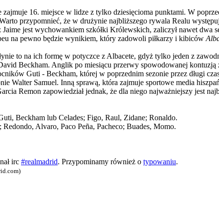
ie zajmuje 16. miejsce w lidze z tylko dziesięcioma punktami. W poprz
. Warto przypomnieć, że w drużynie najbliższego rywala Realu występu
Jaime jest wychowankiem szkółki Królewskich, zaliczył nawet dwa sez
beu na pewno będzie wynikiem, który zadowoli piłkarzy i kibiców
Alb
łynie to na ich formę w potyczce z Albacete, gdyż tylko jeden z zawo
ca David Beckham. Anglik po miesiącu przerwy spowodowanej kontuzją 
ików Guti - Beckham, której w poprzednim sezonie przez długi czas w
e Walter Samuel. Inną sprawą, która zajmuje sportowe media hiszpańsk
arcia Remon zapowiedział jednak, że dla niego najważniejszy jest naj
 Guti, Beckham lub Celades; Figo, Raul, Zidane; Ronaldo.
e; Redondo, Alvaro, Paco Peña, Pacheco; Buades, Momo.
nał irc
#realmadrid
. Przypominamy również o
typowaniu
.
rid.com)